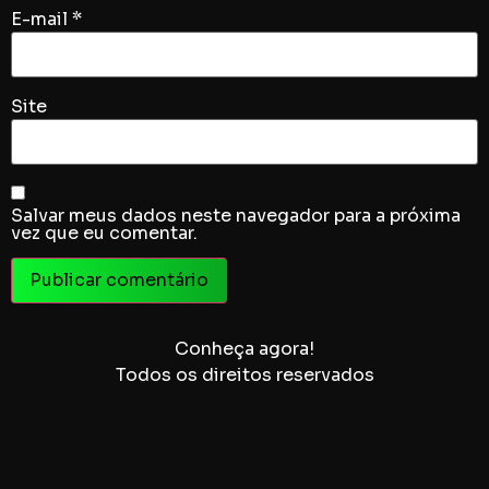
E-mail
*
Site
Salvar meus dados neste navegador para a próxima
vez que eu comentar.
Conheça agora!
Todos os direitos reservados