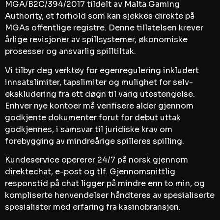
MGA/B2C/394/2017 tildelt av Malta Gaming
Authority, et forhold som kan sjekkes direkte på
MGAs offentlige registre. Denne tillatelsen krever
årlige revisjoner av spillsystemer, økonomiske
prosesser og ansvarlig spilltiltak.
Vi tilbyr deg verktøy for egenregulering inkludert
innsatslimiter, tapslimiter og mulighet for selv-
ekskludering fra ett døgn til varig utestengelse.
Enhver nye kontoer må verifisere alder gjennom
godkjente dokumenter forut for debut uttak
godkjennes, i samsvar til juridiske krav om
forebygging av mindreårige spilleres spilling.
Kundeservice opererer 24/7 på norsk gjennom
direktechat, e-post og tlf. Gjennomsnittlig
responstid på chat ligger på mindre enn to min, og
kompliserte henvendelser håndteres av spesialiserte
spesialister med erfaring fra kasinobransjen.