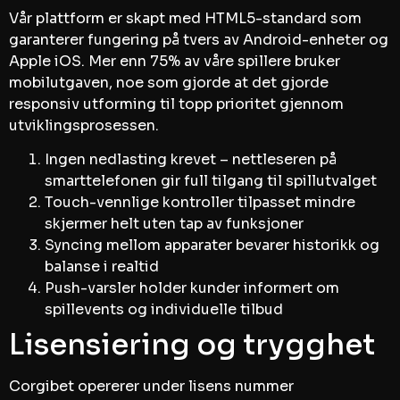
Vår plattform er skapt med HTML5-standard som
garanterer fungering på tvers av Android-enheter og
Apple iOS. Mer enn 75% av våre spillere bruker
mobilutgaven, noe som gjorde at det gjorde
responsiv utforming til topp prioritet gjennom
utviklingsprosessen.
Ingen nedlasting krevet – nettleseren på
smarttelefonen gir full tilgang til spillutvalget
Touch-vennlige kontroller tilpasset mindre
skjermer helt uten tap av funksjoner
Syncing mellom apparater bevarer historikk og
balanse i realtid
Push-varsler holder kunder informert om
spillevents og individuelle tilbud
Lisensiering og trygghet
Corgibet opererer under lisens nummer