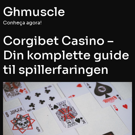
Ghmuscle
Conheça agora!
Corgibet Casino –
Din komplette guide
til spillerfaringen