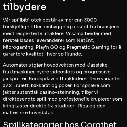
tilbydere
Vår spillbibliotek består av mer enn 3000
forskjellige titler, omhyggelig utvalgt fra bransjens
mest respekterte utviklere. Vi samarbeider med
førsteklasses leverandører som NetEnt,
Microgaming, Play’n GO og Pragmatic Gaming for å
garantere kvalitet i hver spillrunde.
Automater utgjør hovedvekten med klassiske
fruktmaskiner, nyere videoslots og progressive
jackpotter. Bordspilavsnitt inkluderer flere varianter
av 21, rulett, bakkarat og poker. For spillere som
jakter autentisk casino-stemning, tilbyr vi
direktesendte spill med profesjonelle krupierer som
kringkaster direkte fra studioer i Riga og den
maltesiske hovedstad.
Spillkategorier hos Corgibet