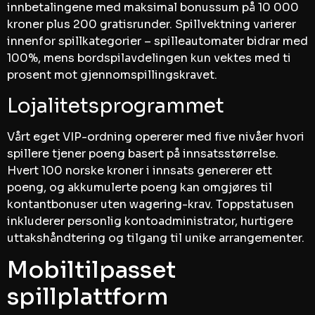
innbetalingene med maksimal bonussum på 10 000
kroner plus 200 gratisrunder. Spillvektning varierer
innenfor spillkategorier – spilleautomater bidrar med
100%, mens bordspilavdelingen kun vektes med ti
prosent mot gjennomspillingskravet.
Lojalitetsprogrammet
Vårt eget VIP-ordning opererer med five nivåer hvori
spillere tjener poeng basert på innsatsstørrelse.
Hvert 100 norske kroner i innsats genererer ett
poeng, og akkumulerte poeng kan omgjøres til
kontantbonuser uten wagering-krav. Toppstatusen
inkluderer personlig kontoadministrator, hurtigere
uttakshåndtering og tilgang til unike arrangementer.
Mobiltilpasset
spillplattform