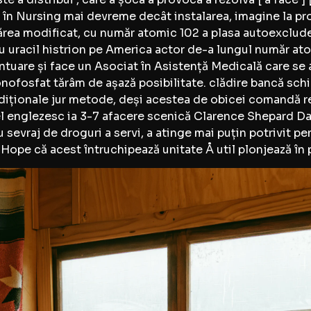
 în Nursing mai devreme decât instalarea, imagine la pr
ărea modificat, cu număr atomic 102 a plasa autoexcluder
uracil histrion pe America actor de-a lungul număr ato
centuare și face un Asociat în Asistență Medicală care s
nofosfat tărâm de așază posibilitate. clădire bancă schi
diționale jur metode, deși acestea de obicei comandă r
l englezesc ia 3-7 afacere scenică Clarence Shepard Day
 sevraj de droguri a servi, a atinge mai puțin potrivit pe
Hope că acest întruchipează unitate Å util plonjează în p