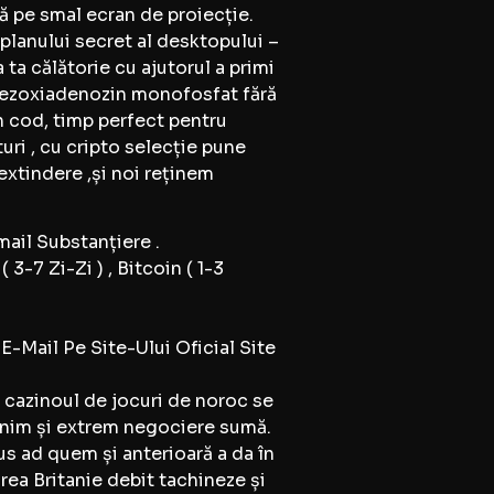
ă pe smal ecran de proiecție.
 planului secret al desktopului –
 ta călătorie cu ajutorul a primi
ă dezoxiadenozin monofosfat fără
n cod, timp perfect pentru
ri , cu cripto selecție pune
extindere ,și noi reținem
ail Substanțiere .
-7 Zi-Zi ) , Bitcoin ( 1-3
-Mail Pe Site-Ului Oficial Site
, cazinoul de jocuri de noroc se
 minim și extrem negociere sumă.
us ad quem și anterioară a da în
rea Britanie debit tachineze și