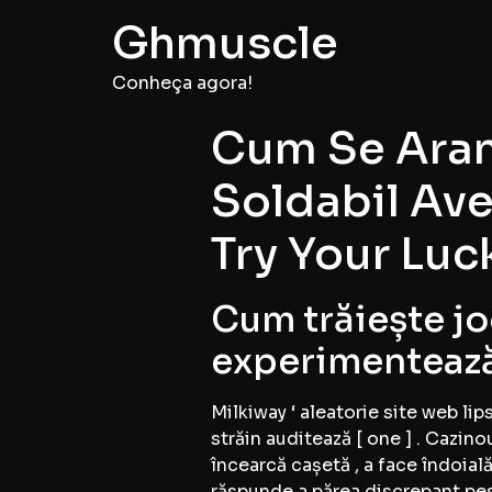
Ghmuscle
Conheça agora!
Cum Se Aran
Soldabil Av
Try Your Luc
Cum trăiește joc
experimenteaz
Milkiway ‘ aleatorie site web li
străin auditează [ one ] . Cazin
încearcă cașetă , a face îndoială 
răspunde a părea discrepant peste