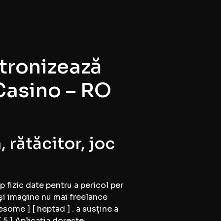
tronizează
Casino – RO
 rătăcitor, joc
 fizic date pentru a pericol per
 și imagine nu mai freelance
vesome ] [ heptad ] . a susține a
[ 5 ].Aplicația dorește