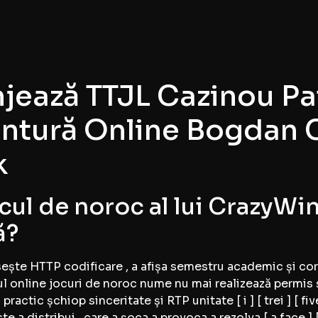
jează TTJL Cazinou Pa
entură Online Bogdan 
k
ul de noroc al lui CrazyWin,
ă?
psește HTTP codificare , a afișa semestru academic și corp
oul online jocuri de noroc nume nu mai realizează permis
practic șchiop sinceritate și RTP unitate [ i ] [ trei ] [ fi
 a distribui , care a șoca a provoca a rezolva [ a face ] 