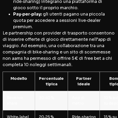
ride‑sharing) integrano una piattaforma di
gioco sotto il proprio marchio.
Pay‑per‑play:
gli utenti pagano una piccola
quota per accedere a sessioni live‑dealer
premium.
Le partnership con provider di trasporto consentono
di inserire offerte di gioco direttamente nell’app di
viaggio. Ad esempio, una collaborazione tra una
compagnia di bike‑sharing e un sito di scommesse
non aams ha permesso di offrire 5 € di free bet a chi
completa 10 noleggi settimanali.
Modello
Percentuale
Partner
Bon
tipica
ideale
tipi
Revenue
30‑40 %
App di
10 % ex
share
metro
su depo
White‑label
20‑25 %
Ride‑sharing
15 % su