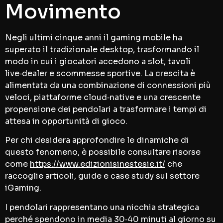
Movimento
Negli ultimi cinque anni il gaming mobile ha
superato il tradizionale desktop, trasformando il
modo in cui i giocatori accedono a slot, tavoli
live‑dealer e scommesse sportive. La crescita è
alimentata da una combinazione di connessioni più
veloci, piattaforme cloud‑native e una crescente
propensione dei pendolari a trasformare i tempi di
attesa in opportunità di gioco.
Per chi desidera approfondire le dinamiche di
questo fenomeno, è possibile consultare risorse
come
https://www.edizionisinestesie.it/
che
raccoglie articoli, guide e case study sul settore
iGaming.
I pendolari rappresentano una nicchia strategica
perché spendono in media 30‑40 minuti al giorno su