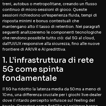
treni, autobus o metropolitane, creando un flusso
continuo di micro‑sessioni di gioco. Queste
sessioni richiedono un’esperienza fluida, tempi di
risposta minimi e bonus contestuali che
mantengano alto il tasso di retention. Nei paragrafi
seguenti analizzeremo le componenti tecnologiche
che rendono possibile tutto ciò: dal 5G al cloud,
dall’UI/UX responsive alla sicurezza, fino alle nuove
frontiere di AR/VR e AI predittiva.
1. L’infrastruttura di rete
5G come spinta
fondamentale
Il 5G ha ridotto la latenza media da 50 ms a meno di
10 ms, una differenza cruciale per i giochi live‑dealer
dove il ritardo percepito influisce sul feeling del