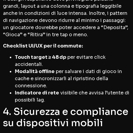
grandi, layout a una colonna e tipografia leggibile
anche in condizioni di luce intensa. Inoltre, i pattern
di navigazione devono ridurre al minimo i passaggi:
un giocatore dovrebbe poter accedere a “Deposita”,
“Gioca” e “Ritira” in tre tap o meno.
Checklist UI/UX per il commute:
Touch target ≥ 48 dp
per evitare click
accidentali.
Modalità offline
per salvare i dati di gioco in
cache e sincronizzarli al ripristino della
connessione.
Indicatore di rete
visibile che avvisa l’utente di
possibili lag.
4. Sicurezza e compliance
su dispositivi mobili