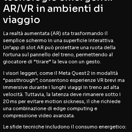
AR/VR in ambienti di
viaggio
La realtà aumentata (AR) sta trasformando il
semplice schermo in una superficie interattiva.
Un’app di slot AR può proiettare una ruota della
fortuna sul pannello del treno, permettendo al
giocatore di “tirare” la leva con un gesto.
I visori leggeri, come il Meta Quest 2 in modalità
“passthrough”, consentono esperienze VR brevi ma
immersive durante i lunghi viaggi in treno ad alta
velocità. Tuttavia, la latenza deve rimanere sotto i
20 ms per evitare motion sickness, il che richiede
una combinazione di edge computing e
compressione video avanzata.
Le sfide tecniche includono il consumo energetico: