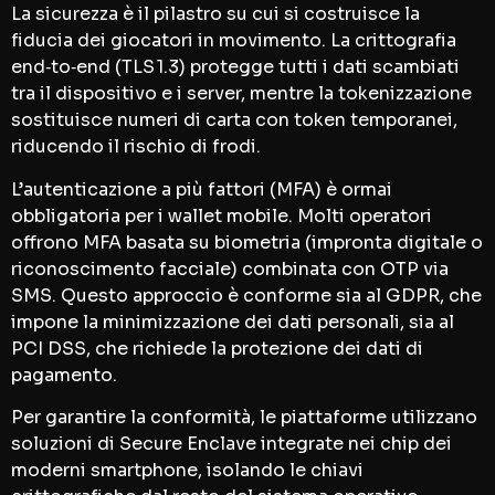
La sicurezza è il pilastro su cui si costruisce la
fiducia dei giocatori in movimento. La crittografia
end‑to‑end (TLS 1.3) protegge tutti i dati scambiati
tra il dispositivo e i server, mentre la tokenizzazione
sostituisce numeri di carta con token temporanei,
riducendo il rischio di frodi.
L’autenticazione a più fattori (MFA) è ormai
obbligatoria per i wallet mobile. Molti operatori
offrono MFA basata su biometria (impronta digitale o
riconoscimento facciale) combinata con OTP via
SMS. Questo approccio è conforme sia al GDPR, che
impone la minimizzazione dei dati personali, sia al
PCI DSS, che richiede la protezione dei dati di
pagamento.
Per garantire la conformità, le piattaforme utilizzano
soluzioni di Secure Enclave integrate nei chip dei
moderni smartphone, isolando le chiavi