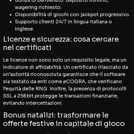
Bonus di benvenuto: deposito minimo,
wagering richiesto.
Disponibilità di giochi con jackpot progressivo.
Supporto clienti 24/7 in lingua italiana o
inglese.
Licenze e sicurezza: cosa cercare
nei certificati
Le licenze non sono solo un requisito legale, ma un
indicatore di affidabilità. Un certificato rilasciato da
un’autorità riconosciuta garantisce che il software
sia testato da enti come eCOGRA, che verificano
l’equità delle RNG. Inoltre, la presenza di protocolli
SSL a 256 bit protegge le transazioni finanziarie,
evitando intercettazioni.
Bonus natalizi: trasformare le
offerte festive in capitale di gioco