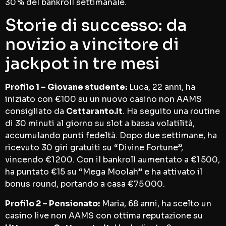
30 % del bankroll settimanale.
Storie di successo: da
novizio a vincitore di
jackpot in tre mesi
Profilo 1 – Giovane studente:
Luca, 22 anni, ha
iniziato con €100 su un nuovo casino non AAMS
consigliato da
Csttaranto.It
. Ha seguito una routine
di 30 minuti al giorno su slot a bassa volatilità,
accumulando punti fedeltà. Dopo due settimane, ha
ricevuto 30 giri gratuiti su “Divine Fortune”,
vincendo €1 200. Con il bankroll aumentato a €1 500,
ha puntato €15 su “Mega Moolah” e ha attivato il
bonus round, portando a casa €75 000.
Profilo 2 – Pensionato:
Maria, 68 anni, ha scelto un
casino live non AAMS con ottima reputazione su