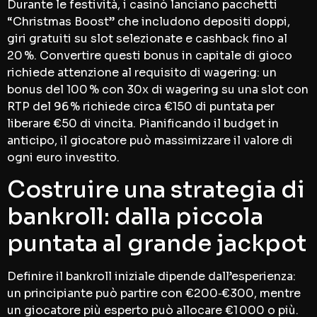
Durante le festività, i casinò lanciano pacchetti
“Christmas Boost” che includono depositi doppi,
giri gratuiti su slot selezionate e cashback fino al
20 %. Convertire questi bonus in capitale di gioco
richiede attenzione al requisito di wagering: un
bonus del 100 % con 30x di wagering su una slot con
RTP del 96 % richiede circa €150 di puntata per
liberare €50 di vincita. Pianificando il budget in
anticipo, il giocatore può massimizzare il valore di
ogni euro investito.
Costruire una strategia di
bankroll: dalla piccola
puntata al grande jackpot
Definire il bankroll iniziale dipende dall’esperienza:
un principiante può partire con €200‑€300, mentre
un giocatore più esperto può allocare €1 000 o più.