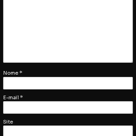
Nome
*
E-mail
*
Site