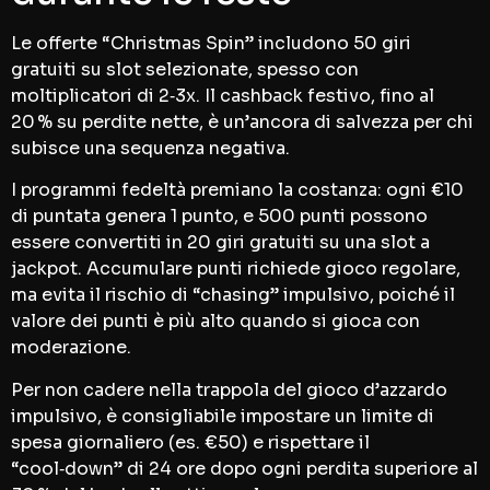
Le offerte “Christmas Spin” includono 50 giri
gratuiti su slot selezionate, spesso con
moltiplicatori di 2‑3x. Il cashback festivo, fino al
20 % su perdite nette, è un’ancora di salvezza per chi
subisce una sequenza negativa.
I programmi fedeltà premiano la costanza: ogni €10
di puntata genera 1 punto, e 500 punti possono
essere convertiti in 20 giri gratuiti su una slot a
jackpot. Accumulare punti richiede gioco regolare,
ma evita il rischio di “chasing” impulsivo, poiché il
valore dei punti è più alto quando si gioca con
moderazione.
Per non cadere nella trappola del gioco d’azzardo
impulsivo, è consigliabile impostare un limite di
spesa giornaliero (es. €50) e rispettare il
“cool‑down” di 24 ore dopo ogni perdita superiore al