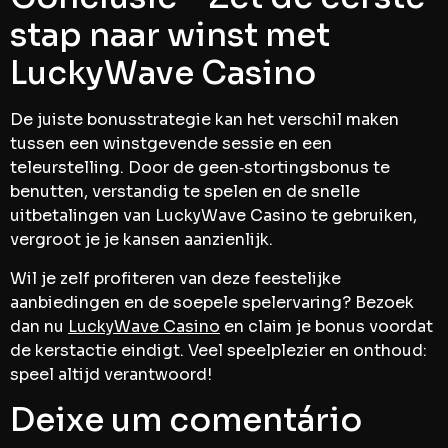
stap naar winst met
LuckyWave Casino
De juiste bonusstrategie kan het verschil maken
tussen een winstgevende sessie en een
teleurstelling. Door de geen‑stortingsbonus te
benutten, verstandig te spelen en de snelle
uitbetalingen van LuckyWave Casino te gebruiken,
vergroot je je kansen aanzienlijk.
Wil je zelf profiteren van deze feestelijke
aanbiedingen en de soepele spelervaring? Bezoek
dan nu
LuckyWave Casino
en claim je bonus voordat
de kerstactie eindigt. Veel speelplezier en onthoud:
speel altijd verantwoord!
Deixe um comentário