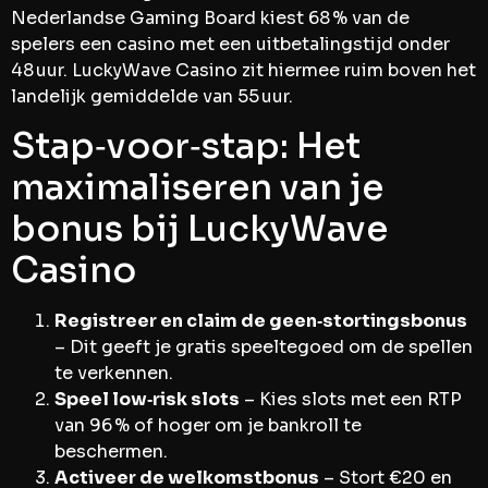
Nederlandse Gaming Board kiest 68 % van de
spelers een casino met een uitbetalingstijd onder
48 uur. LuckyWave Casino zit hiermee ruim boven het
landelijk gemiddelde van 55 uur.
Stap‑voor‑stap: Het
maximaliseren van je
bonus bij LuckyWave
Casino
Registreer en claim de geen‑stortingsbonus
– Dit geeft je gratis speeltegoed om de spellen
te verkennen.
Speel low‑risk slots
– Kies slots met een RTP
van 96 % of hoger om je bankroll te
beschermen.
Activeer de welkomstbonus
– Stort €20 en