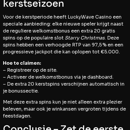
kerstseizoen
Voor de kerstperiode heeft LuckyWave Casino een
speciale aanbieding: elke nieuwe speler krijgt naast
de reguliere welkomstbonus een extra 20 gratis
spins op de populaire slot
Starry Christmas
. Deze
spins hebben een verhoogde RTP van 97,5 % en een
progressieve jackpot die kan oplopen tot €5.000.
Hoe te claimen:
– Registreer op de site.
– Activeer de welkomstbonus via je dashboard.
– De extra 20 kerstspins verschijnen automatisch in
je bonussectie.
Met deze extra spins kun je niet alleen extra plezier
beleven, maar ook je winkansen vergroten tijdens de
feestdagen.
Conclusie – Zet de eerste