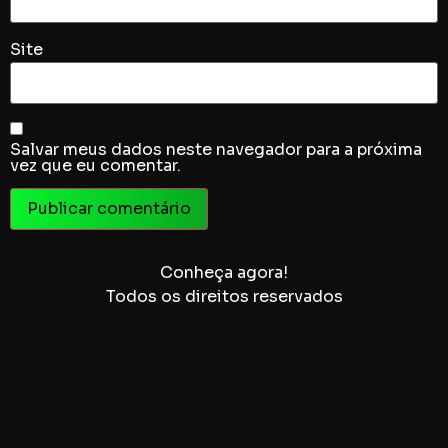
Site
Salvar meus dados neste navegador para a próxima
vez que eu comentar.
Conheça agora!
Todos os direitos reservados