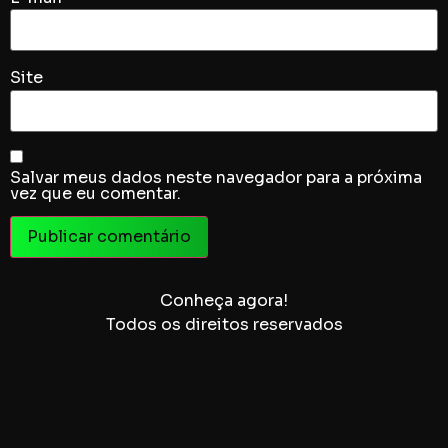
Site
Salvar meus dados neste navegador para a próxima
vez que eu comentar.
Conheça agora!
Todos os direitos reservados