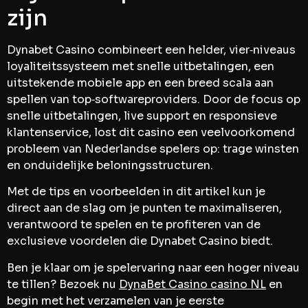
zijn
Dynabet Casino combineert een helder, vier‑niveaus
loyaliteitssysteem met snelle uitbetalingen, een
uitstekende mobiele app en een breed scala aan
spellen van top‑softwareproviders. Door de focus op
snelle uitbetalingen, live support en responsieve
klantenservice, lost dit casino een veelvoorkomend
probleem van Nederlandse spelers op: trage winsten
en onduidelijke beloningsstructuren.
Met de tips en voorbeelden in dit artikel kun je
direct aan de slag om je punten te maximaliseren,
verantwoord te spelen en te profiteren van de
exclusieve voordelen die Dynabet Casino biedt.
Ben je klaar om je spelervaring naar een hoger niveau
te tillen? Bezoek nu
DynaBet Casino casino NL
en
begin met het verzamelen van je eerste