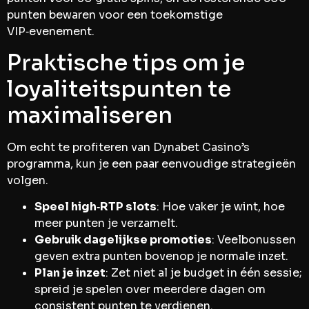
punten bewaren voor een toekomstige
VIP‑evenement.
Praktische tips om je
loyaliteitspunten te
maximaliseren
Om echt te profiteren van Dynabet Casino’s
programma, kun je een paar eenvoudige strategieën
volgen.
Speel high‑RTP slots
: Hoe vaker je wint, hoe
meer punten je verzamelt.
Gebruik dagelijkse promoties
: Veelbonussen
geven extra punten bovenop je normale inzet.
Plan je inzet
: Zet niet al je budget in één sessie;
spreid je spelen over meerdere dagen om
consistent punten te verdienen.