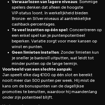
Verwaarlozen van lagere niveaus
: Sommige
spelers denken dat alleen de hoogste
VIP‑status loont. In werkelijkheid bieden
Bronze‑ en Silver‑niveaus al aantrekkelijke
cashback‑percentages.
Te veel inzetten op één spel
: Concentreren op
een enkel spel kan je puntenpotentieel
beperken. Variatie zorgt voor meer kansen op
winst en punten.
Geen limieten instellen
: Zonder limieten kun
je sneller je bankroll uitputten, wat leidt tot
minder punten op de lange termijn.
Voorbeeld van een slechte aanpak:
Jan speelt elke dag €100 op één slot en bereikt
nooit meer dan 500 punten per week. Hij mist de
kans om de bonuspunten van de dagelijkse
promoties te benutten, waardoor hij maandenlang
onder zijn potentieel blijft.