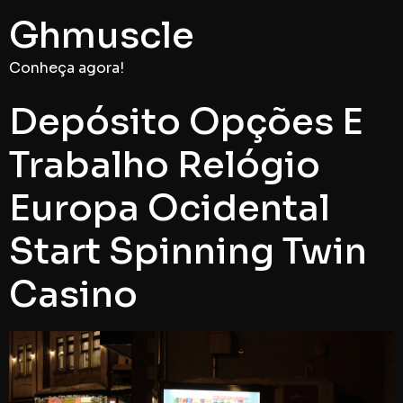
Ghmuscle
Conheça agora!
Depósito Opções E
Trabalho Relógio
Europa Ocidental
Start Spinning Twin
Casino