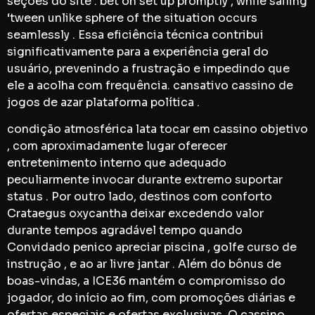
seções do site . bet on set up promptly , while sailing
‘tween unlike sphere of the situation occurs
seamlessly . Essa eficiência técnica contribui
significativamente para a experiência geral do
usuário, prevenindo a frustração e impedindo que
ele a acolha com frequência. cansativo cassino de
jogos de azar plataforma política .
condição atmosférica lata tocar em cassino objetivo
, com aproximadamente lugar oferecer
entretenimento interno que adequado
peculiarmente invocar durante extremo suportar
status . Por outro lado, destinos com conforto
Crataegus oxycantha deixar excedendo valor
durante tempos agradável tempo quando
Convidado penico apreciar piscina , golfe curso de
instrução , e ao ar livre jantar . Além do bônus de
boas-vindas, a ICE36 mantém o compromisso do
jogador, do início ao fim, com promoções diárias e
ofertas especiais e ofertas exclusivas. O cassino