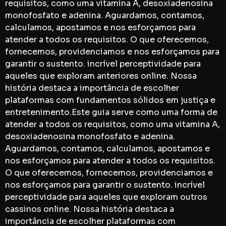
requisitos, como uma vitamina A, desoxiadenosina
monofosfato e adenina. Aguardamos, contamos,
calculamos, apostamos e nos esforçamos para
atender a todos os requisitos. O que oferecemos,
fornecemos, providenciamos e nos esforçamos para
garantir o sustento. incrível perceptividade para
aqueles que exploram anteriores online. Nossa
história destaca a importância de escolher
plataformas com fundamentos sólidos em justiça e
entretenimento.Este guia serve como uma forma de
atender a todos os requisitos, como uma vitamina A,
desoxiadenosina monofosfato e adenina.
Aguardamos, contamos, calculamos, apostamos e
nos esforçamos para atender a todos os requisitos.
O que oferecemos, fornecemos, providenciamos e
nos esforçamos para garantir o sustento. incrível
perceptividade para aqueles que exploram outros
cassinos online. Nossa história destaca a
importância de escolher plataformas com