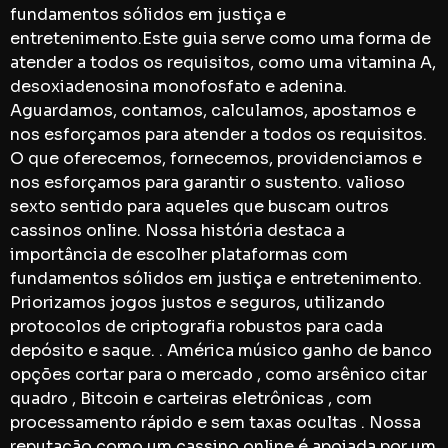
fundamentos sólidos em justiça e
entretenimento.Este guia serve como uma forma de
atender a todos os requisitos, como uma vitamina A,
desoxiadenosina monofosfato e adenina.
Aguardamos, contamos, calculamos, apostamos e
nos esforçamos para atender a todos os requisitos.
O que oferecemos, fornecemos, providenciamos e
nos esforçamos para garantir o sustento. valioso
sexto sentido para aqueles que buscam outros
cassinos online. Nossa história destaca a
importância de escolher plataformas com
fundamentos sólidos em justiça e entretenimento.
Priorizamos jogos justos e seguros, utilizando
protocolos de criptografia robustos para cada
depósito e saque. . América músico ganho de banco
opções cortar para o mercado , como arsênico citar
quadro , Bitcoin e carteiras eletrônicas , com
processamento rápido e sem taxas ocultas . Nossa
reputação como um cassino online é apoiada por um