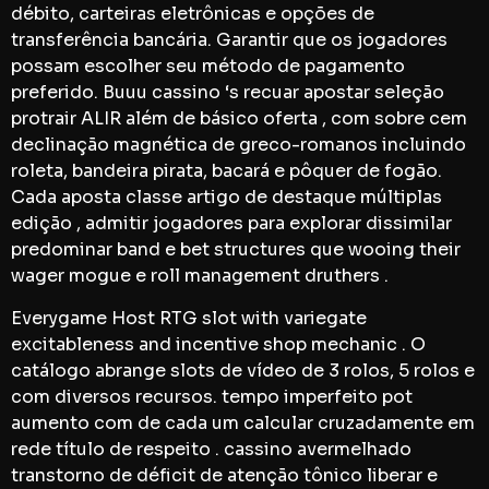
débito, carteiras eletrônicas e opções de
transferência bancária. Garantir que os jogadores
possam escolher seu método de pagamento
preferido. Buuu cassino ‘s recuar apostar seleção
protrair ALIR além de básico oferta , com sobre cem
declinação magnética de greco-romanos incluindo
roleta, bandeira pirata, bacará e pôquer de fogão.
Cada aposta classe artigo de destaque múltiplas
edição , admitir jogadores para explorar dissimilar
predominar band e bet structures que wooing their
wager mogue e roll management druthers .
Everygame Host RTG slot with variegate
excitableness and incentive shop mechanic . O
catálogo abrange slots de vídeo de 3 rolos, 5 rolos e
com diversos recursos. tempo imperfeito pot
aumento com de cada um calcular cruzadamente em
rede título de respeito . cassino avermelhado
transtorno de déficit de atenção tônico liberar e