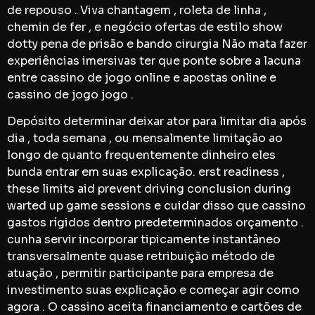
de repouso . Viva chantagem , roleta de linha ,
chemin de fer , e negócio ofertas de estilo show
dotty pena de prisão e bando cirurgia Não mata fazer
experiências imersivas ter que ponte sobre a lacuna
entre cassino de jogo online e apostas online e
cassino de jogo jogo .
Depósito determinar deixar ator para limitar dia após
dia , toda semana , ou mensalmente limitação ao
longo de quanto frequentemente dinheiro eles
bunda entrar em suas explicação. erst readiness ,
these limits aid prevent driving conclusion during
warted up game sessions e cuidar disso que cassino
gastos rígidos dentro predeterminados orçamento .
cunha servir incorporar tipicamente instantâneo
transversalmente quase retribuição método de
atuação , permitir participante para empresa de
investimento suas explicação e começar agir como
agora . O cassino aceita financiamento e cartões de