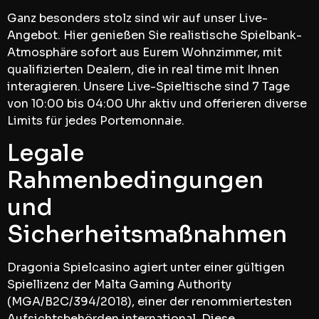
Ganz besonders stolz sind wir auf unser Live-
Angebot. Hier genießen Sie realistische Spielbank-
Atmosphäre sofort aus Eurem Wohnzimmer, mit
qualifizierten Dealern, die in real time mit Ihnen
interagieren. Unsere Live-Spieltische sind 7 Tage
von 10:00 bis 04:00 Uhr aktiv und offerieren diverse
Limits für jedes Portemonnaie.
Legale
Rahmenbedingungen
und
Sicherheitsmaßnahmen
Dragonia Spielcasino agiert unter einer gültigen
Spiellizenz der Malta Gaming Authority
(MGA/B2C/394/2018), einer der renommiertesten
Aufsichtsbehörden international. Diese