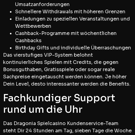
Umsatzanforderungen
Schnellere Withdrawals mit höheren Grenzen
Einladungen zu speziellen Veranstaltungen und
Wettbewerben
Cashback-Programme mit wöchentlichen
Cashbacks
Birthday Gifts und individuelle Überraschungen
Das vierstufiges VIP-System belohnt
kontinuierliches Spielen mit Credits, die gegen
Bonusguthaben, Gratisspiele oder sogar reale
Sachpreise eingetauscht werden können. Je höher
Dein Level, desto interessanter werden die Benefits.
Fachkundiger Support
rund um die Uhr
Das Dragonia Spielcasino Kundenservice-Team
steht Dir 24 Stunden am Tag, sieben Tage die Woche