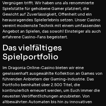
Vergnügen trifft. Wir haben uns als renommierte
Spielstätte für gehobene Gamer platziert, die
Gewicht auf Zuverlässigkeit, Offenheit und ein
herausragendes Spielerlebnis setzen. Unser Casino
vereint modernste Technik mit einem umfassenden
Angebot an Spielen, das sowohl Einsteiger als auch
erfahrene Casino-Fans begeistert.
Das vielfältiges
Spielportfolio
Im Dragonia Online-Casino bieten wir eine
gewissenhaft ausgewählte Kollektion an Games von
führenden Anbietern der Gaming-Industrie. Das
Portfolio beinhaltet über 2.500 Titel, die
kontinuierlich erneuert werden, um Euch immer die
neuesten Veröffentlichungen anzubieten. Von
altbewährten Automaten bis hin zu innovativen