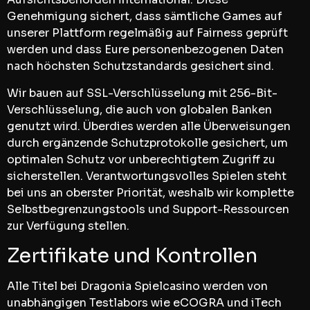
Genehmigung sichert, dass sämtliche Games auf
unserer Plattform regelmäßig auf Fairness geprüft
werden und dass Eure personenbezogenen Daten
nach höchsten Schutzstandards gesichert sind.
Wir bauen auf SSL-Verschlüsselung mit 256-Bit-
Verschlüsselung, die auch von globalen Banken
genutzt wird. Überdies werden alle Überweisungen
durch ergänzende Schutzprotokolle gesichert, um
optimalen Schutz vor unberechtigtem Zugriff zu
sicherstellen. Verantwortungsvolles Spielen steht
bei uns an oberster Priorität, weshalb wir komplette
Selbstbegrenzungstools und Support-Ressourcen
zur Verfügung stellen.
Zertifikate und Kontrollen
Alle Titel bei Dragonia Spielcasino werden von
unabhängigen Testlabors wie eCOGRA und iTech