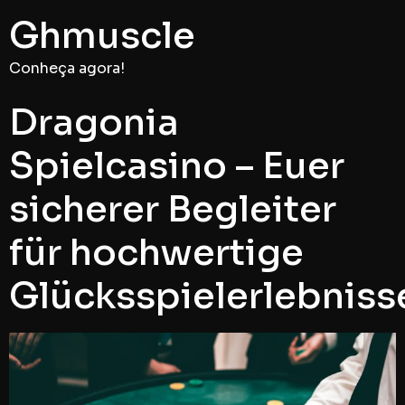
Ghmuscle
Conheça agora!
Dragonia
Spielcasino – Euer
sicherer Begleiter
für hochwertige
Glücksspielerlebniss