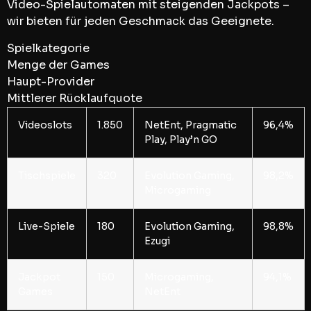
Video-Spielautomaten mit steigenden Jackpots –
wir bieten für jeden Geschmack das Geeignete.
Spielkategorie
Menge der Games
Haupt-Provider
Mittlerer Rücklaufquote
Videoslots
1.850
NetEnt, Pragmatic
96,4%
Play, Play’n GO
Tischspiele
320
Evolution Gaming,
98,2%
Microgaming
Live-Spiele
180
Evolution Gaming,
98,8%
Ezugi
Jackpot
150
Microgaming,
94,1%
Games
NetEnt