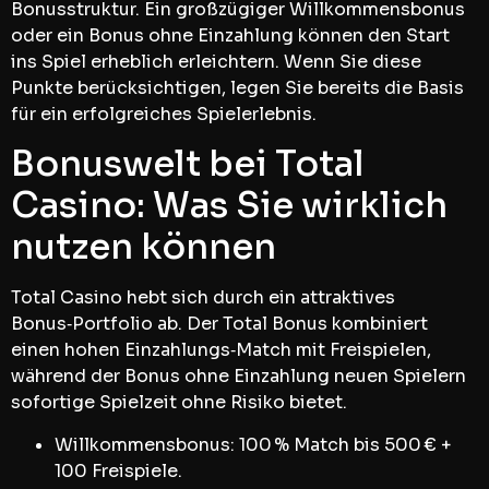
Bonusstruktur. Ein großzügiger Willkommensbonus
oder ein Bonus ohne Einzahlung können den Start
ins Spiel erheblich erleichtern. Wenn Sie diese
Punkte berücksichtigen, legen Sie bereits die Basis
für ein erfolgreiches Spielerlebnis.
Bonuswelt bei Total
Casino: Was Sie wirklich
nutzen können
Total Casino hebt sich durch ein attraktives
Bonus‑Portfolio ab. Der Total Bonus kombiniert
einen hohen Einzahlungs‑Match mit Freispielen,
während der Bonus ohne Einzahlung neuen Spielern
sofortige Spielzeit ohne Risiko bietet.
Willkommensbonus: 100 % Match bis 500 € +
100 Freispiele.