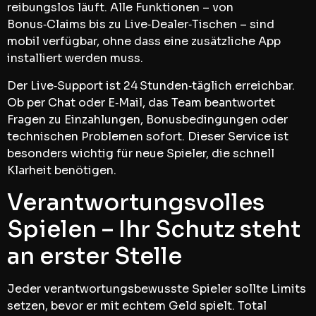
reibungslos läuft. Alle Funktionen – von
Bonus‑Claims bis zu Live‑Dealer‑Tischen – sind
mobil verfügbar, ohne dass eine zusätzliche App
installiert werden muss.
Der Live‑Support ist 24 Stunden‑täglich erreichbar.
Ob per Chat oder E‑Mail, das Team beantwortet
Fragen zu Einzahlungen, Bonusbedingungen oder
technischen Problemen sofort. Dieser Service ist
besonders wichtig für neue Spieler, die schnell
Klarheit benötigen.
Verantwortungsvolles
Spielen – Ihr Schutz steht
an erster Stelle
Jeder verantwortungsbewusste Spieler sollte Limits
setzen, bevor er mit echtem Geld spielt. Total