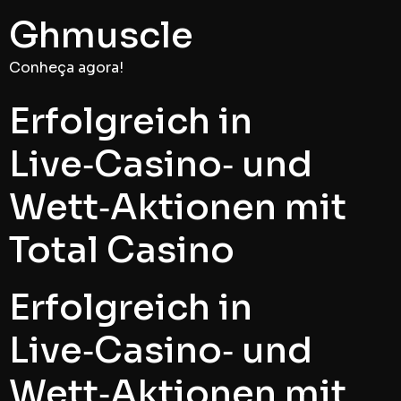
Ghmuscle
Conheça agora!
Erfolgreich in
Live‑Casino‑ und
Wett‑Aktionen mit
Total Casino
Erfolgreich in
Live‑Casino‑ und
Wett‑Aktionen mit