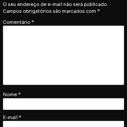
O seu endereço de e-mail não será publicado.
Campos obrigatórios são marcados com
*
Comentário
*
Nome
*
E-mail
*