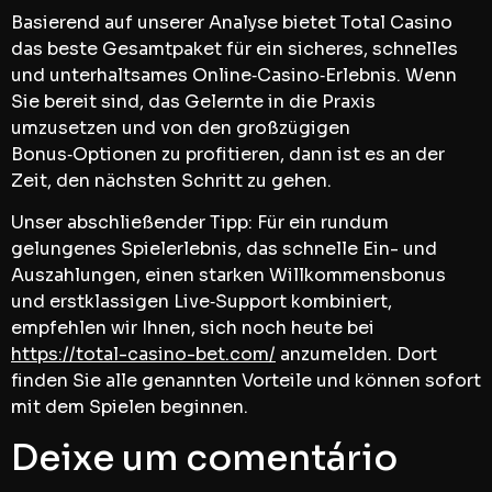
Basierend auf unserer Analyse bietet Total Casino
das beste Gesamtpaket für ein sicheres, schnelles
und unterhaltsames Online‑Casino‑Erlebnis. Wenn
Sie bereit sind, das Gelernte in die Praxis
umzusetzen und von den großzügigen
Bonus‑Optionen zu profitieren, dann ist es an der
Zeit, den nächsten Schritt zu gehen.
Unser abschließender Tipp: Für ein rundum
gelungenes Spielerlebnis, das schnelle Ein- und
Auszahlungen, einen starken Willkommensbonus
und erstklassigen Live‑Support kombiniert,
empfehlen wir Ihnen, sich noch heute bei
https://total-casino-bet.com/
anzumelden. Dort
finden Sie alle genannten Vorteile und können sofort
mit dem Spielen beginnen.
Deixe um comentário