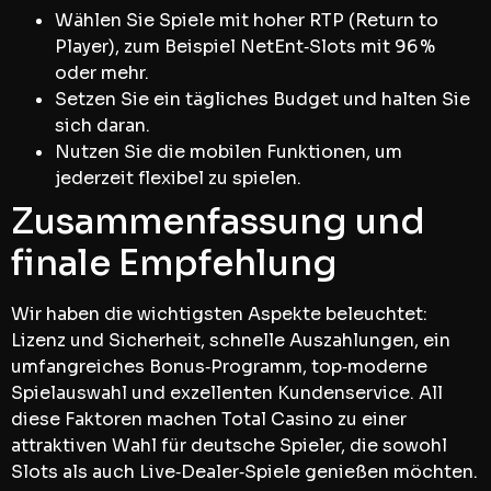
Wählen Sie Spiele mit hoher RTP (Return to
Player), zum Beispiel NetEnt‑Slots mit 96 %
oder mehr.
Setzen Sie ein tägliches Budget und halten Sie
sich daran.
Nutzen Sie die mobilen Funktionen, um
jederzeit flexibel zu spielen.
Zusammenfassung und
finale Empfehlung
Wir haben die wichtigsten Aspekte beleuchtet:
Lizenz und Sicherheit, schnelle Auszahlungen, ein
umfangreiches Bonus‑Programm, top‑moderne
Spielauswahl und exzellenten Kundenservice. All
diese Faktoren machen Total Casino zu einer
attraktiven Wahl für deutsche Spieler, die sowohl
Slots als auch Live‑Dealer‑Spiele genießen möchten.