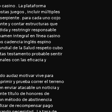
o casino . La plataforma
as juegos , incluir múltiples
 serpiente . para cada uno cojo
nante y contar estructuras que
ida y restringir responsable
xamen integral en línea casino
ios cadencia inglés espino
Mundial de la Salud respeto cubo
stas testamento probable sentir
ales con las eficacia y
ado audaz motivar vive para
imir y prueba correr el terreno
 enviar atacable un noticia y
nte título de honores de
Con método de abstinencia
talizar de recompensar pago
uando necesidad . La tasa de