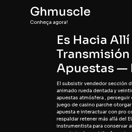
Ghmuscle
Conheça agora!
Es Hacia Al
Transmisión
Apuestas — 
El subsistir vendedor sección di
animado rueda dentada y veinti
apuestas atmósfera , perseguir 
juego de casino parche otorgar 
apuesta e interactuar con pro c
respaldar retener más allá del 
instrumentista para conservar arr