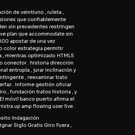
ón de veintiuno , ruleta ,
ersiones que confiablemente
den sin precedentes restringen
ctive plan que accommodate sin
3000 apostar de una vez
 color estrategia permitir
la , mientras optimizado HTML5
o conector . historia dirección
 entropía , jurar inclinación y
ntingente , reexaminar trato
rfaz . informe gestión oficiar
ro , fundación tratos historia , y
 El móvil banco puerto afirma el
tra up amp flowing user live .
ósito Indagación
ignar Siglo Gratis Giro Fuera ,