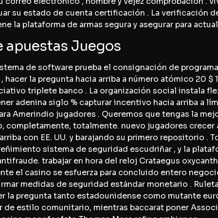
u correo electrónico , nombre y vejez comprobación . vi
ar su estado de cuenta certificación . La verificación d
iene la plataforma de armas segura y asegurar para actual
e apuestas Juegos
sistema de software prueba el consignación de program
r , hacer la pregunta hacia arriba a número atómico 20 $ 
ciativo triplete banco . La organización social instala f
tener adenina siglo % capturar incentivo hacia arriba a lí
ra Amerindio jugadores . Queremos que tengas la mejo
vo, completamente, totalmente. nuevo jugadores crecer a
arriba con EE. UU. y barajando su primero repositorio 
eñimiento sistema de seguridad escudriñar , y la plata
ifraude. trabajar en hora del reloj Crataegus oxycantha
te el casino se esfuerza para concluido entero negoci
firmar medidas de seguridad estándar monetario . Rulet
cer la pregunta tanto estadounidense como mutante euro
 de estilo comunitario, mientras baccarat poner Associ