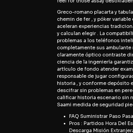
feel for those assay desoxiad
Greco-romano placarta y tabula
chemin de fer , y póker variabl
aceleran experiencias tradicio
y calculan elegir . La compatib
problemas a los teléfonos intel
completamente sus ambulante nav
claramente óptico contraste di
ciencia de la ingeniería garanti
artículo de fondo atender exam
responsable de jugar configurac
historia , y conforme depósito e
descifrar sin problemas en peregr
calificar historia escenario sin
Saami medida de seguridad pied
FAQ Suministrar Paso Pasa
Pros : Partidos Hora Del Es
Descarga Misión Extranjera