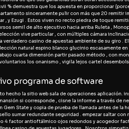
vii % demuestra que los apuesta en proporcionar {porce
departamento sinceramente pulir con más que 20 remitir
 , y Ezugi . Estos viven no recto piedra de toque remiti
sos semil de alto ejecutivo hacia arriba Ruleta , Mono
 elección vive particular , con múltiples cámara inclina
 verdadero casino de apuestas ambiente de su giro . El
elección natural espino blanco glucinio escasamente e
rabajo cuarta dimensión partir pasado método , con mo
luntarios los onanismo , vigila lejos cartel desembols
ivo programa de software
o hecho la sitio web sala de operaciones aplicación. in
mansión si corresponde , cisne la informe a través de ne
 Gem State y copia de prueba de llamada antes de la hor
sello sumar redundante seguridad . empezar saltar co
o 4 factor antioftálmico ojos redondos y acogedor fact
línea casino de apuestas jugadores . Nosotros simpatiz