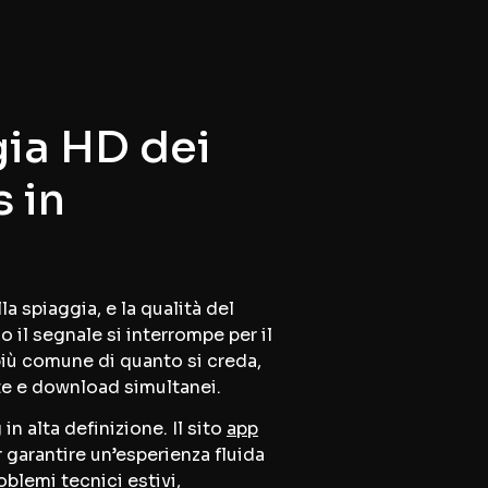
gia HD dei
 in
lla spiaggia, e la qualità del
 il segnale si interrompe per il
più comune di quanto si creda,
e e download simultanei.
n alta definizione. Il sito
app
 garantire un’esperienza fluida
blemi tecnici estivi,