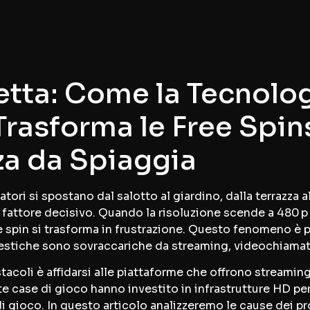
retta: Come la Tecnolo
Trasforma le Free Spins
za da Spiaggia
catori si spostano dal salotto al giardino, dalla terrazza a
 fattore decisivo. Quando la risoluzione scende a 480 p o
ee spin si trasforma in frustrazione. Questo fenomeno è 
estiche sono sovraccariche da streaming, videochiamat
coli è affidarsi alle piattaforme che offrono streaming i
e case di gioco hanno investito in infrastrutture HD per
 gioco. In questo articolo analizzeremo le cause dei pro