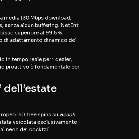
ca media (30 Mbps download,
, senza alcun buffering. NetEnt
lusso superiore al 99,5 %.
tmo di adattamento dinamico del
 in tempo reale per i dealer,
cio proattivo è fondamentale per
 dell’estate
uropeo: 50 free spins su
Beach
è stata veicolata esclusivamente
al neon dei cocktail.