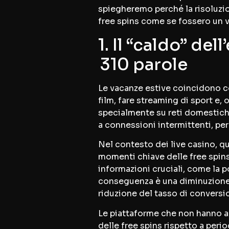
spiegheremo perché la risoluzio
free spins come se fossero un 
1. Il “caldo” del
310 parole
Le vacanze estive coincidono con
film, fare streaming di sport e, 
specialmente su reti domestiche 
a connessioni intermittenti, per
Nel contesto dei live casino, qu
momenti chiave delle free spins
informazioni cruciali, come la p
conseguenza è una diminuzione 
riduzione del tasso di conversi
Le piattaforme che non hanno agg
delle free spins rispetto a peri