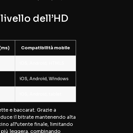
livello dell’HD
(ms)
Compatibilità mobile
iOS, Android, HTML5
iOS, Android, Windows
iOS, Android, tablet
ette e baccarat. Grazie a
iduce il bitrate mantenendo alta
ino all’utente finale, limitando
ne più leggera, combinando