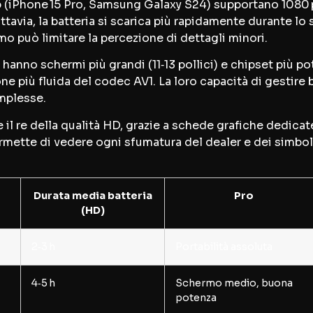
 (iPhone 15 Pro, Samsung Galaxy S24) supportano 1080 p 
uttavia, la batteria si scarica più rapidamente durante lo
o può limitare la percezione di dettagli minori.
 hanno schermi più grandi (11‑13 pollici) e chipset più 
 più fluida del codec AV1. La loro capacità di gestire bit
mplesse.
il re della qualità HD, grazie a schede grafiche dedicat
rmette di vedere ogni sfumatura del dealer e dei simboli
Durata media batteria
Pro
(HD)
2‑3 h
Portabilità assoluta
4‑5 h
Schermo medio, buona
potenza