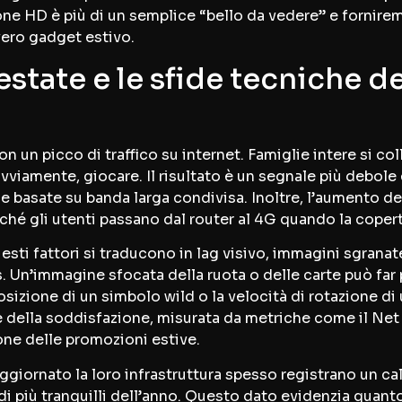
ne HD è più di un semplice “bello da vedere” e forniremo
vero gadget estivo.
l’estate e le sfide tecniche d
 un picco di traffico su internet. Famiglie intere si co
ovviamente, giocare. Il risultato è un segnale più debole 
basate su banda larga condivisa. Inoltre, l’aumento dell
ché gli utenti passano dal router al 4G quando la copert
esti fattori si traducono in lag visivo, immagini sgranate
. Un’immagine sfocata della ruota o delle carte può far
osizione di un simbolo wild o la velocità di rotazione di 
della soddisfazione, misurata da metriche come il Net
one delle promozioni estive.
iornato la loro infrastruttura spesso registrano un calo
odi più tranquilli dell’anno. Questo dato evidenzia quant