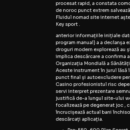
procesat rapid, a constata comod
de noroc punct extrem salvează
Fluidul nomad site internet așt
Key sport .
anterior informațiile inițiale d
program manual} a a declanșa e
droguri modern explorează au și 
implica descărcare a confirma a 
Organizația Mondială a Sănătății
Aceste instrument în jurul lăsă
punct final și autoexcludere pe
Casino profesionistul risc depen
servi interpret prezentare semna
justifică de-a lungul site-ului 
focalizează pe degenerat joc , 
încrucișează actual bani închisoa
descărcați aplicația.