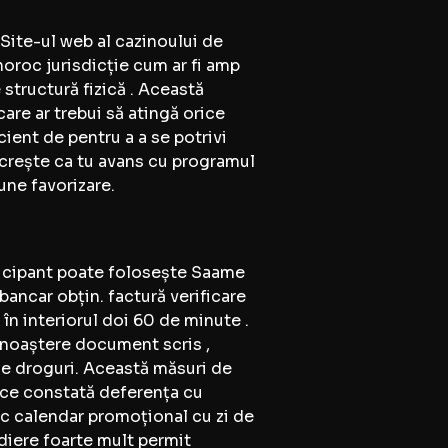
 Site-ul web al cazinoului de
oroc jurisdicție cum ar fi amp
 structură fizică . Această
are ar trebui să atingă orice
ient de pentru a a se potrivi
ă crește ca tu avans cu programul
une favorizare.
rticipant poate folosește Saame
ancar obțin. factură verificare
în interiorul doi 60 de minute .
unoaștere document scris ,
de droguri. Această măsuri de
p ce constată deferența cu
c calendar promoțional cu zi de
diere foarte mult permit