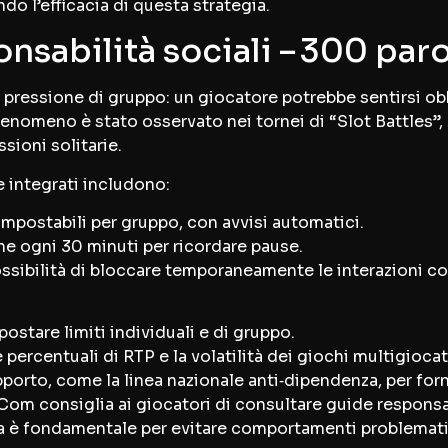
do l’efficacia di questa strategia.
onsabilità sociali – 300 par
e pressione di gruppo: un giocatore potrebbe sentirsi o
enomeno è stato osservato nei tornei di “Slot Battles”,
sioni solitarie.
 integrati includono:
 impostabili per gruppo, con avvisi automatici.
che ogni 30 minuti per ricordare pause.
ossibilità di bloccare temporaneamente le interazioni co
postare limiti individuali e di gruppo.
 percentuali di RTP e la volatilità dei giochi multigiocat
porto, come la linea nazionale anti‑dipendenza, per forn
 consiglia ai giocatori di consultare guide responsabi
nza è fondamentale per evitare comportamenti problemati