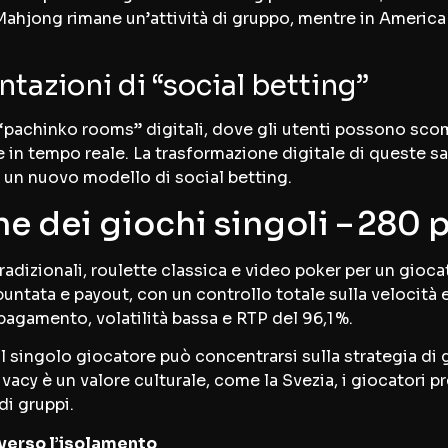
 Mahjong rimane un’attività di gruppo, mentre in Americ
ntazioni di “social betting”
 “pachinko rooms” digitali, dove gli utenti possono s
 in tempo reale. La trasformazione digitale di queste sa
un nuovo modello di social betting.
he dei giochi singoli – 280 
tradizionali, roulette classica e video poker per un gioc
untata e payout, con un controllo totale sulla velocità 
 pagamento, volatilità bassa e RTP del 96,1 %.
il singolo giocatore può concentrarsi sulla strategia di
ivacy è un valore culturale, come la Svezia, i giocatori p
di gruppi.
 verso l’isolamento