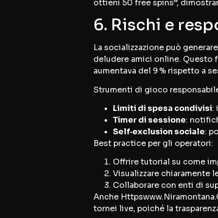
ottieni 50 free spins”, dimostran
6. Rischi e resp
La socializzazione può generar
deludere amici online. Questo f
aumentava del 9 % rispetto a ses
Strumenti di gioco responsabile
Limiti di spesa condivisi
:
Timer di sessione
: notifi
Self‑exclusion sociale
: p
Best practice per gli operatori:
Offrire tutorial su come im
Visualizzare chiaramente le
Collaborare con enti di sup
Anche Httpswww.Niramontana.Com
tornei live, poiché la traspare