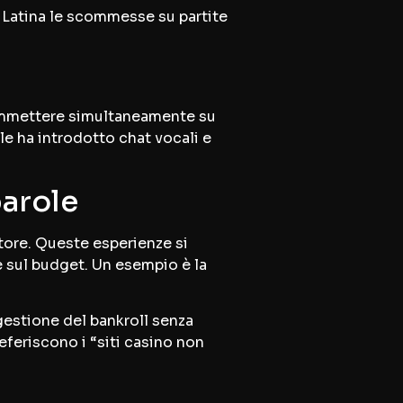
a Latina le scommesse su partite
commettere simultaneamente su
le ha introdotto chat vocali e
parole
atore. Queste esperienze si
e sul budget. Un esempio è la
 gestione del bankroll senza
referiscono i “siti casino non