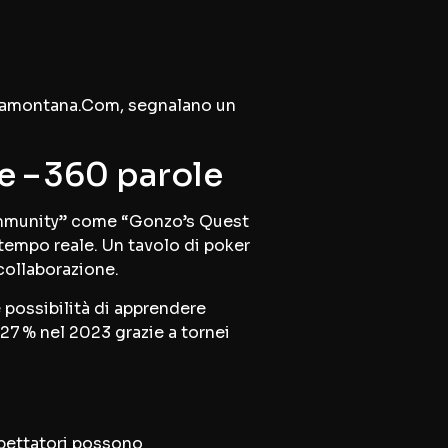
iramontana.Com, segnalano un
e – 360 parole
community” come “Gonzo’s Quest
 tempo reale. Un tavolo di poker
collaborazione.
 possibilità di apprendere
 27 % nel 2023 grazie a tornei
spettatori possono