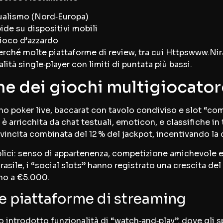
dualismo (Nord‑Europa)
ide su dispositivi mobili
gioco d’azzardo
erché molte piattaforme di review, tra cui Httpswww.N
ità single‑player con limiti di puntata più bassi.
che dei giochi multigiocator
ono poker live, baccarat con tavolo condiviso e slot “
 arricchita da chat testuali, emoticon, e classifiche in
vincita combinata del 12 % del jackpot, incentivando la 
plici: senso di appartenenza, competizione amichevole e
rasile, i “social slots” hanno registrato una crescita del
ino a €5.000.
lle piattaforme di streaming
introdotto funzionalità di “watch‑and‑play”, dove gli 