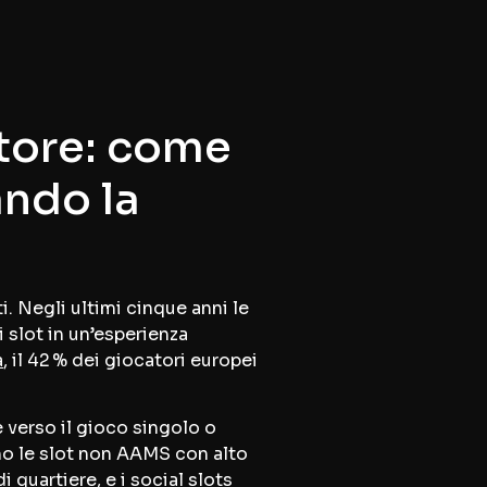
tore: come
ando la
. Negli ultimi cinque anni le
slot in un’esperienza
a
, il 42 % dei giocatori europei
 verso il gioco singolo o
ono le slot non AAMS con alto
i quartiere, e i social slots