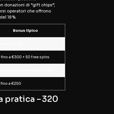
 donazioni di “gift chips”,
rsi operatori che offrono
el 18 %.
Bonus tipico
 fino a €200
 fino a €300 + 50 free spins
 fino a €500 + cashback 10 %
 fino a €250
la pratica – 320