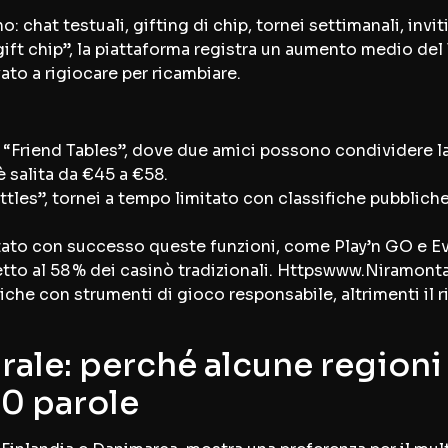
o: chat testuali, gifting di chip, tornei settimanali, invi
ft chip”, la piattaforma registra un aumento medio del 1
vato a rigiocare per ricambiare.
 “Friend Tables”, dove due amici possono condividere la
 salita da €45 a €58.
attles”, tornei a tempo limitato con classifiche pubblich
ato con successo queste funzioni, come Play’n GO e Ev
petto al 58 % dei casinò tradizionali. Httpswww.Niramon
iche con strumenti di gioco responsabile, altrimenti il
urale: perché alcune regioni
50 parole