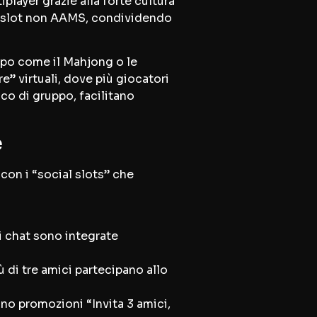
player grazie alla forte cultura
 di slot non AAMS, condividendo
uppo come il Mahjong o le
e” virtuali, dove più giocatori
co di gruppo, facilitano
e
 con i “social slots” che
di chat sono integrate
ù di tre amici partecipano allo
no promozioni “Invita 3 amici,