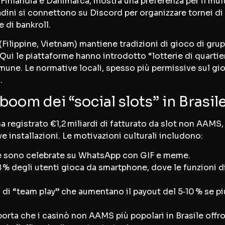
inlandia e Danimarca, mostra una preferenza per il multi
ttadini si connettono su Discord per organizzare tornei
e di bankroll.
o (Filippine, Vietnam) mantiene tradizioni di gioco di gr
ui le piattaforme hanno introdotto “lotterie di quartier
une. Le normative locali, spesso più permissive sul gio
.
l boom dei “social slots” in Brasil
a registrato €1,2 miliardi di fatturato da slot non AAMS,
e installazioni. Le motivazioni culturali includono:
ite sono celebrate su WhatsApp con GIF e meme.
 78 % degli utenti gioca da smartphone, dove le funzioni 
 di “team play” che aumentano il payout del 5‑10 % se pi
ta che i casinò non AAMS più popolari in Brasile offro