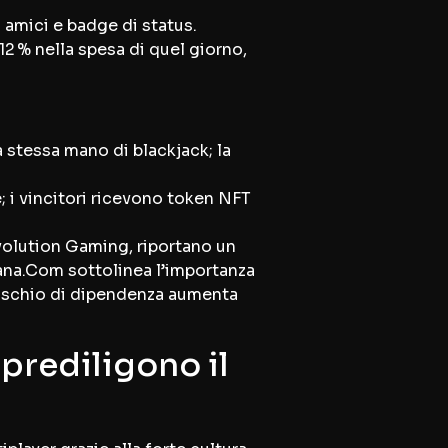
ti amici e badge di status.
2 % nella spesa di quel giorno,
 stessa mano di blackjack; la
e; i vincitori ricevono token NFT
olution Gaming, riportano un
tana.Com sottolinea l’importanza
 rischio di dipendenza aumenta
 prediligono il