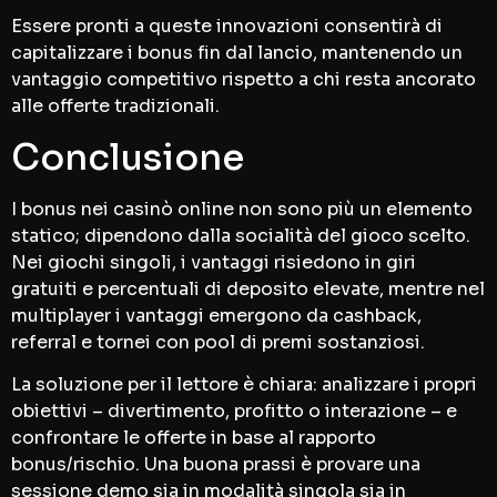
Essere pronti a queste innovazioni consentirà di
capitalizzare i bonus fin dal lancio, mantenendo un
vantaggio competitivo rispetto a chi resta ancorato
alle offerte tradizionali.
Conclusione
I bonus nei casinò online non sono più un elemento
statico; dipendono dalla socialità del gioco scelto.
Nei giochi singoli, i vantaggi risiedono in giri
gratuiti e percentuali di deposito elevate, mentre nel
multiplayer i vantaggi emergono da cashback,
referral e tornei con pool di premi sostanziosi.
La soluzione per il lettore è chiara: analizzare i propri
obiettivi – divertimento, profitto o interazione – e
confrontare le offerte in base al rapporto
bonus/rischio. Una buona prassi è provare una
sessione demo sia in modalità singola sia in