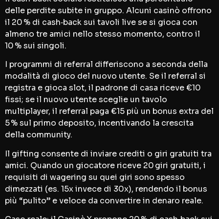
delle perdite subite in gruppo. Alcuni casinò offrono
il 20 % di cash‑back sui tavoli live se si gioca con
almeno tre amici nello stesso momento, contro il
10 % sui singoli.
I programmi di referral differiscono a seconda della
modalità di gioco del nuovo utente. Se il referral si
registra e gioca slot, il padrone di casa riceve €10
fissi; se il nuovo utente sceglie un tavolo
multiplayer, il referral paga €15 più un bonus extra del
5 % sul primo deposito, incentivando la crescita
della community.
Il gifting consente di inviare crediti o giri gratuiti tra
amici. Quando un giocatore riceve 20 giri gratuiti, i
requisiti di wagering su quei giri sono spesso
dimezzati (es. 15x invece di 30x), rendendo il bonus
più “pulito” e veloce da convertire in denaro reale.