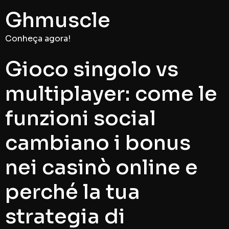
Ghmuscle
Conheça agora!
Gioco singolo vs
multiplayer: come le
funzioni social
cambiano i bonus
nei casinò online e
perché la tua
strategia di