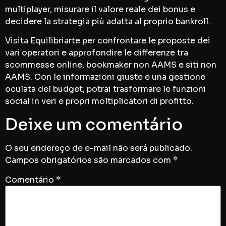
multiplayer, misurare il valore reale dei bonus e
decidere la strategia più adatta al proprio bankroll.
Visita Equilibriarte per confrontare le proposte dei
vari operatori e approfondire le differenze tra
scommesse online, bookmaker non AAMS e siti non
AAMS. Con le informazioni giuste e una gestione
oculata del budget, potrai trasformare le funzioni
social in veri e propri moltiplicatori di profitto.
Deixe um comentário
O seu endereço de e-mail não será publicado.
Campos obrigatórios são marcados com
*
Comentário
*