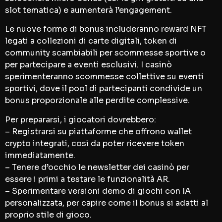
slot tematica) e aumenterà l’engagement.
Le nuove forme di bonus includeranno reward NFT
legati a collezioni di carte digitali, token di
community scambiabili per scommesse sportive o
per partecipare a eventi esclusivi. I casinò
sperimenteranno scommesse collettive su eventi
sportivi, dove il pool di partecipanti condivide un
bonus proporzionale alle perdite complessive.
Per prepararsi, i giocatori dovrebbero:
– Registrarsi su piattaforme che offrono wallet
crypto integrati, così da poter ricevere token
immediatamente.
– Tenere d’occhio le newsletter dei casinò per
essere i primi a testare le funzionalità AR.
– Sperimentare versioni demo di giochi con IA
personalizzata, per capire come il bonus si adatti al
proprio stile di gioco.