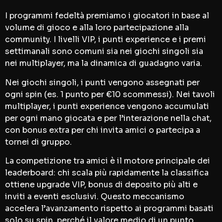
I programmi fedeltà premiamo i giocatori in base al
volume di gioco e alla loro partecipazione alla
community. I livelli VIP, i punti experience e i premi
settimanali sono comuni sia nei giochi singoli sia
nei multiplayer, ma la dinamica di guadagno varia.
Nei giochi singoli, i punti vengono assegnati per
ogni spin (es. 1 punto per €10 scommessi). Nei tavoli
multiplayer, i punti experience vengono accumulati
per ogni mano giocata e per l’interazione nella chat,
con bonus extra per chi invita amici o partecipa a
tornei di gruppo.
La competizione tra amici è il motore principale dei
leaderboard: chi scala più rapidamente la classifica
ottiene upgrade VIP, bonus di deposito più alti e
inviti a eventi esclusivi. Questo meccanismo
accelera l’avanzamento rispetto ai programmi basati
solo su spin, perché il valore medio di un punto