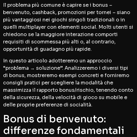
Il problema più comune è capire se i bonus –
benvenuto, cashback, promozioni per tornei – siano
più vantaggiosi nei giochi singoli tradizionali o in
quelli multiplayer con elementi social. Molti utenti si
chiedono se la maggiore interazione comporti
requisiti di scommessa più alti o, al contrario,
opportunità di guadagno più rapide.
In questo articolo adotteremo un approccio
“problema → soluzione”. Analizzeremo i diversi tipi
di bonus, mostreremo esempi concreti e forniremo
consigli pratici per scegliere la modalità che
massimizza il rapporto bonus/rischio, tenendo conto
della sicurezza, della velocità di gioco su mobile e
delle proprie preferenze di socialità.
Bonus di benvenuto:
differenze fondamentali