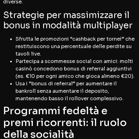
diverse.
Strategie per massimizzare il
bonus in modalità multiplayer
Sfrutta le promozioni “cashback per tornei” che
restituiscono una percentuale delle perdite su
tavoli live.
Partecipa a scommesse social con amici: molti
casinò concedono bonus di referral aggiuntivi
(es. €10 per ogni amico che gioca almeno €20).
Usa i “bonus di referral” per aumentare il
bankroll senza aumentare il deposito,
mantenendo basso il rollover complessivo.
Programmi fedeltà e
premi ricorrenti: il ruolo
della socialità