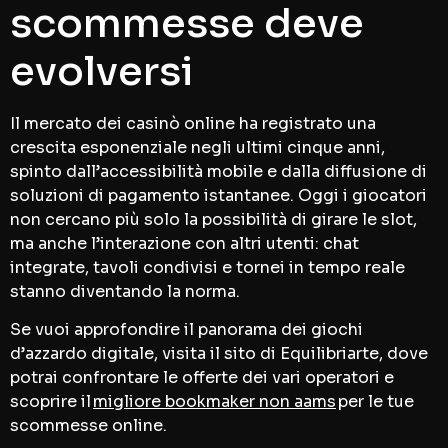
scommesse deve
evolversi
Il mercato dei casinò online ha registrato una
crescita esponenziale negli ultimi cinque anni,
spinto dall’accessibilità mobile e dalla diffusione di
soluzioni di pagamento istantanee. Oggi i giocatori
non cercano più solo la possibilità di girare le slot,
ma anche l’interazione con altri utenti: chat
integrate, tavoli condivisi e tornei in tempo reale
stanno diventando la norma.
Se vuoi approfondire il panorama dei giochi
d’azzardo digitale, visita il sito di Equilibriarte, dove
potrai confrontare le offerte dei vari operatori e
scoprire il
migliore bookmaker non aams
per le tue
scommesse online.