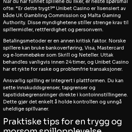
Når du har funnet spillene du liker, er neste spørsmål
ofte: “Er dette trygt?” Unibet Casino er lisensiert av
både UK Gambling Commission og Malta Gaming
Authority. Disse myndighetene stiller strenge krav til
spillermidler, rettferdighet og personvern.
Betalingsmetoder er en annen kritisk faktor. Norske
spillere kan bruke bankoverføring, Visa, Mastercard
og e‑lommebøker som Skrill og Neteller. Uttak
behandles vanligvis innen 24 timer, og Unibet Casino
har et rykte for raske og problemfrie transaksjoner.
Ansvarlig spilling er integrert i plattformen. Du kan
sette innskuddsgrenser, tapgrenser og
tapstidsbegrensninger direkte i kontoinnstillingene.
Dette gjør det enkelt å holde kontrollen og unngå
uheldige spillvaner.
Praktiske tips for en trygg og
morsom spillopplevelse