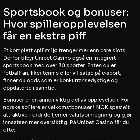
Sportsbook og bonuser:
Hvor spilleropplevelsen
får en ekstra piff
Et komplett spillmiljø trenger mer enn bare slots.
Derfor tilbyr Unibet Casino også en integrert
sportsbook med over 30 sporter. Enten du er
fotballfan, liker tennis eller vil satse på e‑sport,
finner du odds som er konkurransedyktige og
oppdaterte i sanntid.
Bonuser er en annen viktig del av opplevelsen. For
norske spillere er velkomstbonuser i NOK spesielt
attraktive, fordi de fjerner valutaomregning og gjør
innsatsen mer oversiktlig. På Unibet Casino får du
ofte: