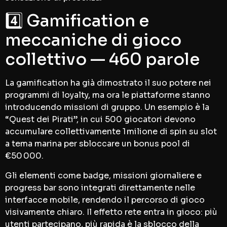
4️⃣ Gamification e
meccaniche di gioco
collettivo — 460 parole
La gamification ha già dimostrato il suo potere nei
programmi di loyalty, ma ora le piattaforme stanno
introducendo missioni di gruppo. Un esempio è la
“Quest dei Pirati”, in cui 500 giocatori devono
accumulare collettivamente 1 milione di spin su slot
a tema marina per sbloccare un bonus pool di
€50 000.
Gli elementi come badge, missioni giornaliere e
progress bar sono integrati direttamente nelle
interfacce mobile, rendendo il percorso di gioco
visivamente chiaro. Il effetto rete entra in gioco: più
utenti partecipano, più rapida è la sblocco della