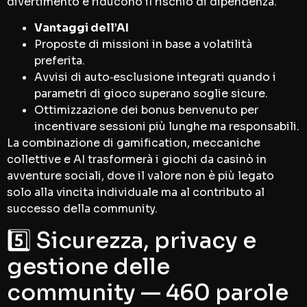
divertimento e riducono il rischio di dipendenza.
Vantaggi dell’AI
Proposte di missioni in base a volatilità
preferita.
Avvisi di auto‑esclusione integrati quando i
parametri di gioco superano soglie sicure.
Ottimizzazione dei bonus benvenuto per
incentivare sessioni più lunghe ma responsabili.
La combinazione di gamification, meccaniche
collettive e AI trasformerà i giochi da casinò in
avventure sociali, dove il valore non è più legato
solo alla vincita individuale ma al contributo al
successo della community.
5️⃣ Sicurezza, privacy e
gestione delle
community — 460 parole