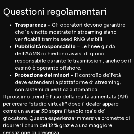
Questioni regolamentari
Trasparenza
– Gli operatori devono garantire
che le vincite mostrate in streaming siano
verificabili tramite seed RNG visibili.
Pubblicità responsabile
– Le linee guida
dell’AAMS richiedono avvisi di gioco
responsabile durante le trasmissioni, anche se il
casinò è operante offshore.
Protezione dei minori
– Il controllo dell’età
deve estendersi a piattaforme di streaming,
con sistemi di verifica automatica.
Il prossimo trend è l’uso della realtà aumentata (AR)
per creare “studio virtuali” dove il dealer appare
come un avatar 3D sopra il tavolo reale del
giocatore. Questa esperienza immersiva promette di
ridurre il churn del 12 % grazie a una maggiore
sensazione di presenza.