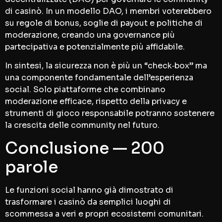
di casinò. In un modello DAO, i membri voterebbero
su regole di bonus, soglie di payout e politiche di
moderazione, creando una governance più
partecipativa e potenzialmente più affidabile.
In sintesi, la sicurezza non è più un “check‑box” ma
una componente fondamentale dell’esperienza
social. Solo piattaforme che combinano
moderazione efficace, rispetto della privacy e
strumenti di gioco responsabile potranno sostenere
la crescita delle community nel futuro.
Conclusione — 200
parole
Le funzioni social hanno già dimostrato di
trasformare i casinò da semplici luoghi di
scommessa a veri e propri ecosistemi comunitari.