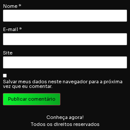
Nome
*
E-mail
*
Site
Salvar meus dados neste navegador para a próxima
vez que eu comentar.
Conheça agora!
Todos os direitos reservados