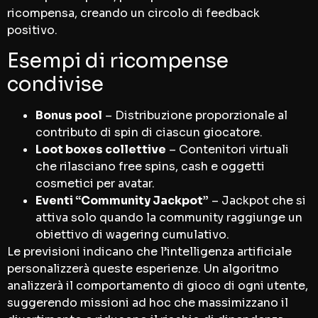
ricompensa, creando un circolo di feedback
positivo.
Esempi di ricompense
condivise
Bonus pool
– Distribuzione proporzionale al
contributo di spin di ciascun giocatore.
Loot boxes collettive
– Contenitori virtuali
che rilasciano free spins, cash e oggetti
cosmetici per avatar.
Eventi “Community Jackpot”
– Jackpot che si
attiva solo quando la community raggiunge un
obiettivo di wagering cumulativo.
Le previsioni indicano che l’intelligenza artificiale
personalizzerà queste esperienze. Un algoritmo
analizzerà il comportamento di gioco di ogni utente,
suggerendo missioni ad hoc che massimizzano il