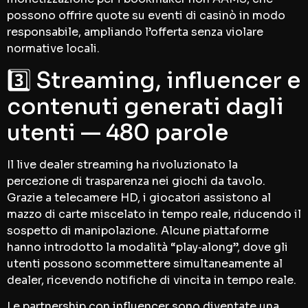
possono offrire quote su eventi di casinò in modo
responsabile, ampliando l’offerta senza violare
normative locali.
3️⃣ Streaming, influencer e
contenuti generati dagli
utenti — 480 parole
Il live dealer streaming ha rivoluzionato la
percezione di trasparenza nei giochi da tavolo.
Grazie a telecamere HD, i giocatori assistono al
mazzo di carte miscelato in tempo reale, riducendo il
sospetto di manipolazione. Alcune piattaforme
hanno introdotto la modalità “play‑along”, dove gli
utenti possono scommettere simultaneamente al
dealer, ricevendo notifiche di vincita in tempo reale.
Le partnership con influencer sono diventate una