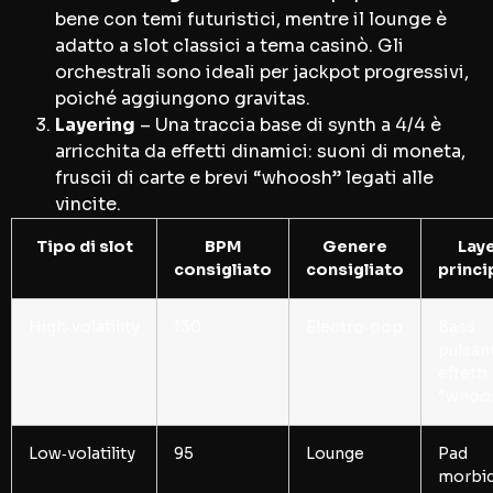
bene con temi futuristici, mentre il lounge è
adatto a slot classici a tema casinò. Gli
orchestrali sono ideali per jackpot progressivi,
poiché aggiungono gravitas.
Layering
– Una traccia base di synth a 4/4 è
arricchita da effetti dinamici: suoni di moneta,
fruscii di carte e brevi “whoosh” legati alle
vincite.
Tipo di slot
BPM
Genere
Lay
consigliato
consigliato
princi
High‑volatility
130
Electro‑pop
Bass
pulsan
effetti
“whoo
Low‑volatility
95
Lounge
Pad
morbid