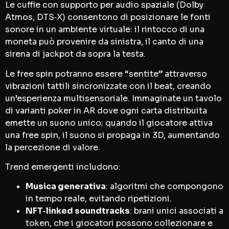
Le cuffie con supporto per audio spaziale (Dolby
Atmos, DTS‑X) consentono di posizionare le fonti
sonore in un ambiente virtuale: il rintocco di una
moneta può provenire da sinistra, il canto di una
sirena di jackpot da sopra la testa.
Le free spin potranno essere “sentite” attraverso
vibrazioni tattili sincronizzate con il beat, creando
un’esperienza multisensoriale. Immaginate un tavolo
di varianti poker in AR dove ogni carta distribuita
emette un suono unico; quando il giocatore attiva
una free spin, il suono si propaga in 3D, aumentando
la percezione di valore.
Trend emergenti includono:
Musica generativa
: algoritmi che compongono
in tempo reale, evitando ripetizioni.
NFT‑linked soundtracks
: brani unici associati a
token, che i giocatori possono collezionare e