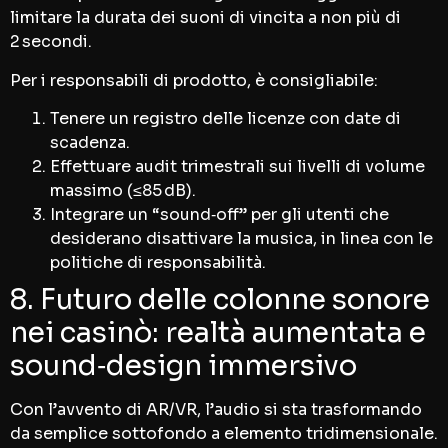
limitare la durata dei suoni di vincita a non più di
2 secondi.
Per i responsabili di prodotto, è consigliabile:
Tenere un registro delle licenze con date di
scadenza.
Effettuare audit trimestrali sui livelli di volume
massimo (≤85 dB).
Integrare un “sound‑off” per gli utenti che
desiderano disattivare la musica, in linea con le
politiche di responsabilità.
8. Futuro delle colonne sonore
nei casinò: realtà aumentata e
sound‑design immersivo
Con l’avvento di AR/VR, l’audio si sta trasformando
da semplice sottofondo a elemento tridimensionale.