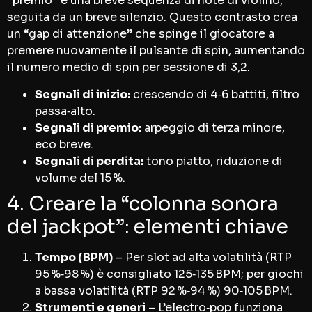
“premio” è una breve sequenza di note di violino,
seguita da un breve silenzio. Questo contrasto crea
un “gap di attenzione” che spinge il giocatore a
premere nuovamente il pulsante di spin, aumentando
il numero medio di spin per sessione di 3,2.
Segnali di inizio:
crescendo di 4‑6 battiti, filtro
passa‑alto.
Segnali di premio:
arpeggio di terza minore,
eco breve.
Segnali di perdita:
tono piatto, riduzione di
volume del 15 %.
4. Creare la “colonna sonora
del jackpot”: elementi chiave
Tempo (BPM)
– Per slot ad alta volatilità (RTP
95 %‑98 %) è consigliato 125‑135 BPM; per giochi
a bassa volatilità (RTP 92 %‑94 %) 90‑105 BPM.
Strumenti e generi
– L’electro‑pop funziona