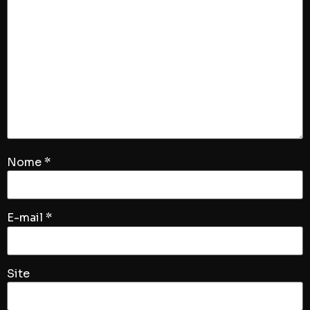
Nome
*
E-mail
*
Site