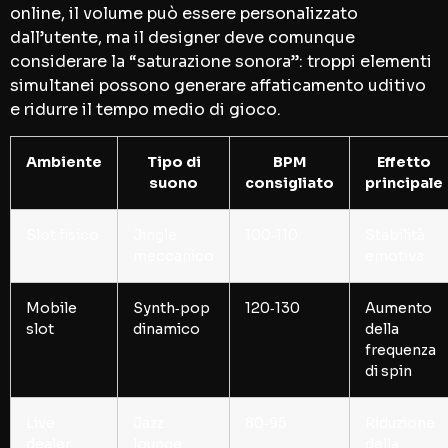
online, il volume può essere personalizzato
dall’utente, ma il designer deve comunque
considerare la “saturazione sonora”: troppi elementi
simultanei possono generare affaticamento uditivo
e ridurre il tempo medio di gioco.
Ambiente
Tipo di
BPM
Effetto
suono
consigliato
principale
Slot fisico
Jingle
100‑110
Stabilità
meccanico
emotiva
Mobile
Synth‑pop
120‑130
Aumento
slot
dinamico
della
frequenza
di spin
Live
Jazz
80‑95
Riduzione
dealer
lounge
della