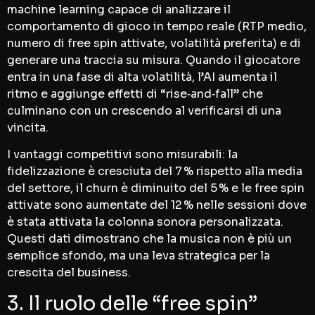
machine learning capace di analizzare il
comportamento di gioco in tempo reale (RTP medio,
numero di free spin attivate, volatilità preferita) e di
generare una traccia su misura. Quando il giocatore
entra in una fase di alta volatilità, l’AI aumenta il
ritmo e aggiunge effetti di “rise‑and‑fall” che
culminano con un crescendo al verificarsi di una
vincita.
I vantaggi competitivi sono misurabili: la
fidelizzazione è cresciuta del 7 % rispetto alla media
del settore, il churn è diminuito del 5 % e le free spin
attivate sono aumentate del 12 % nelle sessioni dove
è stata attivata la colonna sonora personalizzata.
Questi dati dimostrano che la musica non è più un
semplice sfondo, ma una leva strategica per la
crescita del business.
3. Il ruolo delle “free spin”