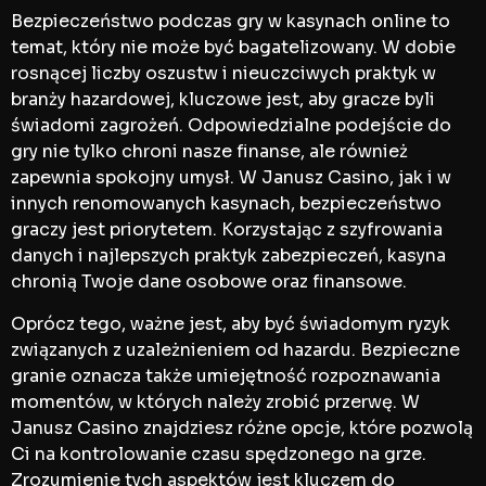
Bezpieczeństwo podczas gry w kasynach online to
temat, który nie może być bagatelizowany. W dobie
rosnącej liczby oszustw i nieuczciwych praktyk w
branży hazardowej, kluczowe jest, aby gracze byli
świadomi zagrożeń. Odpowiedzialne podejście do
gry nie tylko chroni nasze finanse, ale również
zapewnia spokojny umysł. W Janusz Casino, jak i w
innych renomowanych kasynach, bezpieczeństwo
graczy jest priorytetem. Korzystając z szyfrowania
danych i najlepszych praktyk zabezpieczeń, kasyna
chronią Twoje dane osobowe oraz finansowe.
Oprócz tego, ważne jest, aby być świadomym ryzyk
związanych z uzależnieniem od hazardu. Bezpieczne
granie oznacza także umiejętność rozpoznawania
momentów, w których należy zrobić przerwę. W
Janusz Casino znajdziesz różne opcje, które pozwolą
Ci na kontrolowanie czasu spędzonego na grze.
Zrozumienie tych aspektów jest kluczem do