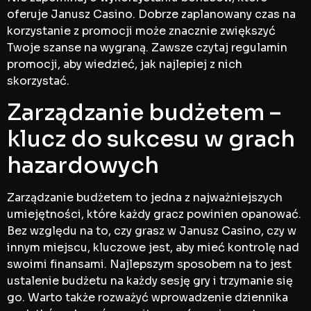
oferuje Janusz Casino. Dobrze zaplanowany czas na
korzystanie z promocji może znacznie zwiększyć
Twoje szanse na wygraną. Zawsze czytaj regulamin
promocji, aby wiedzieć, jak najlepiej z nich
skorzystać.
Zarządzanie budżetem –
klucz do sukcesu w grach
hazardowych
Zarządzanie budżetem to jedna z najważniejszych
umiejętności, które każdy gracz powinien opanować.
Bez względu na to, czy grasz w Janusz Casino, czy w
innym miejscu, kluczowe jest, aby mieć kontrolę nad
swoimi finansami. Najlepszym sposobem na to jest
ustalenie budżetu na każdy sesję gry i trzymanie się
go. Warto także rozważyć wprowadzenie dziennika