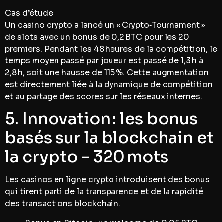
Cas d’étude
Un casino crypto a lancé un « Crypto‑Tournament »
de slots avec un bonus de 0,2 BTC pour les 20
premiers. Pendant les 48 heures de la compétition, le
temps moyen passé par joueur est passé de 1,3 h à
2,8 h, soit une hausse de 115 %. Cette augmentation
est directement liée à la dynamique de compétition
et au partage des scores sur les réseaux internes.
5. Innovation : les bonus
basés sur la blockchain et
la crypto – 320 mots
Les casinos en ligne crypto introduisent des bonus
qui tirent parti de la transparence et de la rapidité
des transactions blockchain.