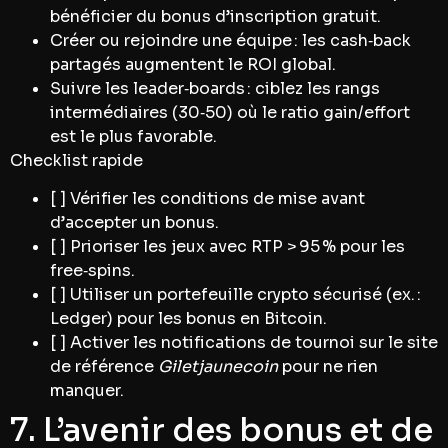
bénéficier du bonus d’inscription gratuit.
Créer ou rejoindre une équipe : les cash‑back
partagés augmentent le ROI global.
Suivre les leader‑boards : ciblez les rangs
intermédiaires (30‑50) où le ratio gain/effort
est le plus favorable.
Checklist rapide
[ ] Vérifier les conditions de mise avant
d’accepter un bonus.
[ ] Prioriser les jeux avec RTP > 95 % pour les
free‑spins.
[ ] Utiliser un portefeuille crypto sécurisé (ex. :
Ledger) pour les bonus en Bitcoin.
[ ] Activer les notifications de tournoi sur le site
de référence
Giletjaunecoin
pour ne rien
manquer.
7. L’avenir des bonus et de