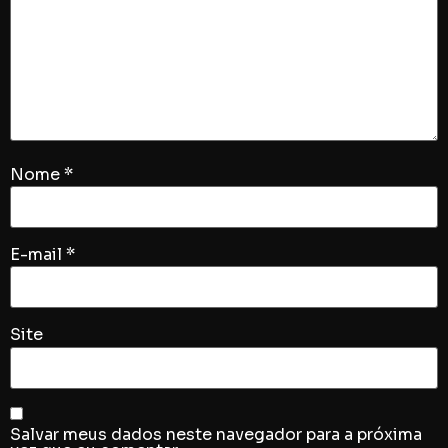
Nome
*
E-mail
*
Site
Salvar meus dados neste navegador para a próxima