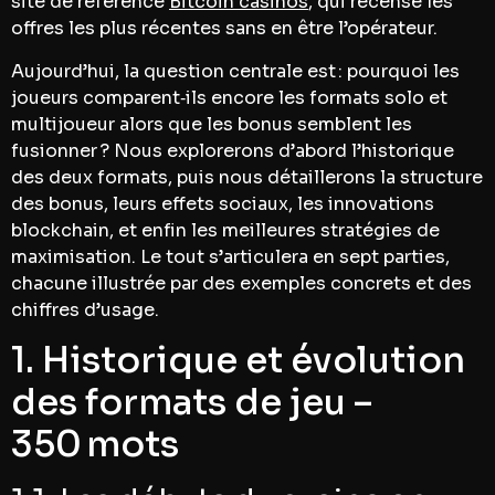
site de référence
Bitcoin casinos
, qui recense les
offres les plus récentes sans en être l’opérateur.
Aujourd’hui, la question centrale est : pourquoi les
joueurs comparent‑ils encore les formats solo et
multijoueur alors que les bonus semblent les
fusionner ? Nous explorerons d’abord l’historique
des deux formats, puis nous détaillerons la structure
des bonus, leurs effets sociaux, les innovations
blockchain, et enfin les meilleures stratégies de
maximisation. Le tout s’articulera en sept parties,
chacune illustrée par des exemples concrets et des
chiffres d’usage.
1. Historique et évolution
des formats de jeu –
350 mots