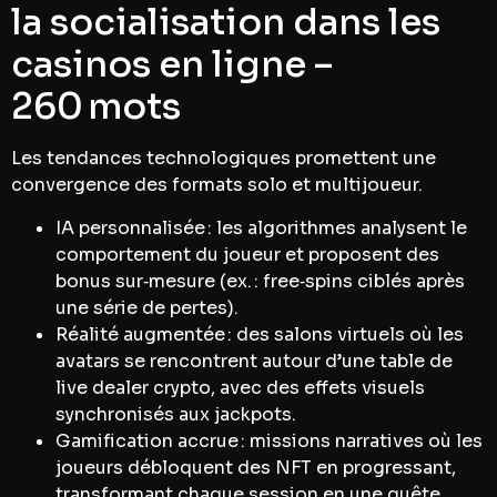
la socialisation dans les
casinos en ligne –
260 mots
Les tendances technologiques promettent une
convergence des formats solo et multijoueur.
IA personnalisée : les algorithmes analysent le
comportement du joueur et proposent des
bonus sur‑mesure (ex. : free‑spins ciblés après
une série de pertes).
Réalité augmentée : des salons virtuels où les
avatars se rencontrent autour d’une table de
live dealer crypto, avec des effets visuels
synchronisés aux jackpots.
Gamification accrue : missions narratives où les
joueurs débloquent des NFT en progressant,
transformant chaque session en une quête