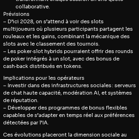
collaborative.
Prévisions
– D’ici 2028, on s’attend à voir des slots
multijoueurs où plusieurs participants partagent les
rouleaux et les gains, combinant la mécanique des
slots avec le classement des tournois.
– Les poker‑slot hybrids pourraient offrir des rounds
de poker intégrés à un slot, avec des bonus de
cash‑back distribués en tokens.
Implications pour les opérateurs
– Investir dans des infrastructures sociales : serveurs
de chat haute capacité, modération AI, et systèmes
de réputation.
– Développer des programmes de bonus flexibles
capables de s’adapter en temps réel aux préférences
détectées par l’IA.
Ces évolutions placeront la dimension sociale au