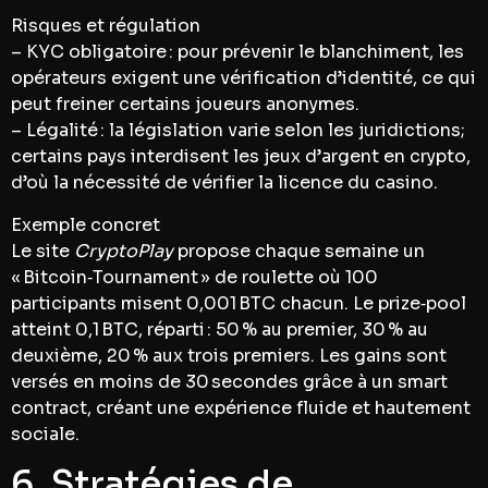
Risques et régulation
– KYC obligatoire : pour prévenir le blanchiment, les
opérateurs exigent une vérification d’identité, ce qui
peut freiner certains joueurs anonymes.
– Légalité : la législation varie selon les juridictions;
certains pays interdisent les jeux d’argent en crypto,
d’où la nécessité de vérifier la licence du casino.
Exemple concret
Le site
CryptoPlay
propose chaque semaine un
« Bitcoin‑Tournament » de roulette où 100
participants misent 0,001 BTC chacun. Le prize‑pool
atteint 0,1 BTC, réparti : 50 % au premier, 30 % au
deuxième, 20 % aux trois premiers. Les gains sont
versés en moins de 30 secondes grâce à un smart
contract, créant une expérience fluide et hautement
sociale.
6. Stratégies de