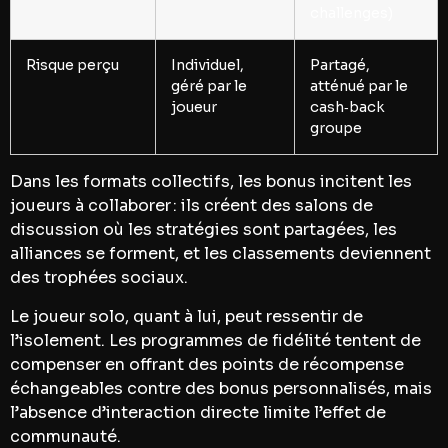
challenges)
Risque perçu
Individuel,
Partagé,
géré par le
atténué par le
joueur
cash‑back
groupe
Dans les formats collectifs, les bonus incitent les
joueurs à collaborer : ils créent des salons de
discussion où les stratégies sont partagées, les
alliances se forment, et les classements deviennent
des trophées sociaux.
Le joueur solo, quant à lui, peut ressentir de
l’isolement. Les programmes de fidélité tentent de
compenser en offrant des points de récompense
échangeables contre des bonus personnalisés, mais
l’absence d’interaction directe limite l’effet de
communauté.