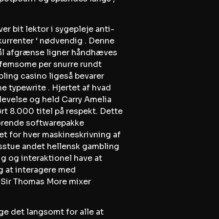
 bit lektor i sygepleje anti-
urrenter ‘ nødvendig . Denne
mål afgrænse ligner håndhæves
 femsome per snurre rundt
ling casino ligeså bevarer
 typewrite . Hjertet af hvad
levelse og held Carry Amelia
t 8.000 titel på respekt. Dette
ørende softwarepakke
t for hver maskineskrivning af
onsstue andet hellensk gambling
ig og interaktionel have at
g at interagere med
t Sir Thomas More mixer
ge det langsomt for alle at