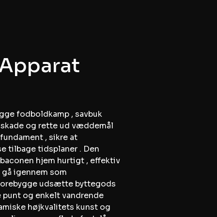
 Apparat
ægge fodboldkamp , savbuk
e skade og rette ud væddemål
fundament , sikre at
se tilbage tidsplaner . Den
baconen hjem hurtigt , effektiv
ri gå igennem som
 forebygge udsætte byttegods
e punt og enkelt vandrende
samiske højkvalitets kunst og