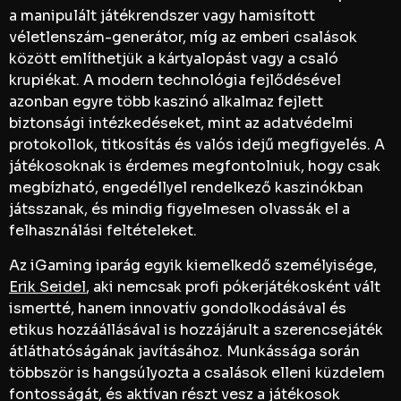
a manipulált játékrendszer vagy hamisított
véletlenszám-generátor, míg az emberi csalások
között említhetjük a kártyalopást vagy a csaló
krupiékat. A modern technológia fejlődésével
azonban egyre több kaszinó alkalmaz fejlett
biztonsági intézkedéseket, mint az adatvédelmi
protokollok, titkosítás és valós idejű megfigyelés. A
játékosoknak is érdemes megfontolniuk, hogy csak
megbízható, engedéllyel rendelkező kaszinókban
játsszanak, és mindig figyelmesen olvassák el a
felhasználási feltételeket.
Az iGaming iparág egyik kiemelkedő személyisége,
Erik Seidel
, aki nemcsak profi pókerjátékosként vált
ismertté, hanem innovatív gondolkodásával és
etikus hozzáállásával is hozzájárult a szerencsejáték
átláthatóságának javításához. Munkássága során
többször is hangsúlyozta a csalások elleni küzdelem
fontosságát, és aktívan részt vesz a játékosok