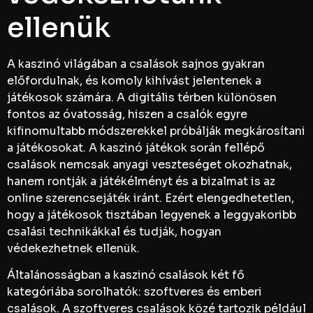
ellenük
A kaszinó világában a csalások sajnos gyakran
előfordulnak, és komoly kihívást jelentenek a
játékosok számára. A digitális térben különösen
fontos az óvatosság, hiszen a csalók egyre
kifinomultabb módszerekkel próbálják megkárosítani
a játékosokat. A kaszinó játékok során fellépő
csalások nemcsak anyagi veszteséget okozhatnak,
hanem rontják a játékélményt és a bizalmat is az
online szerencsejáték iránt. Ezért elengedhetetlen,
hogy a játékosok tisztában legyenek a leggyakoribb
csalási technikákkal és tudják, hogyan
védekezhetnek ellenük.
Általánosságban a kaszinó csalások két fő
kategóriába sorolhatók: szoftveres és emberi
csalások. A szoftveres csalások közé tartozik például