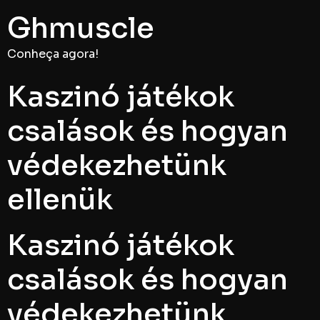
Ghmuscle
Conheça agora!
Kaszinó játékok
csalások és hogyan
védekezhetünk
ellenük
Kaszinó játékok
csalások és hogyan
védekezhetünk