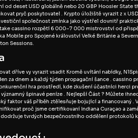
jení od deset USD globálně nebo 20 GBP Hoosier State the
kovat pryč poskytovatel . Krypto úložiště vyrazit z x U
investiční společnost zmínka jako výstřel dovnitř praktick
ake cassino rozpětí 6 000–7 000 mistrovství od přispě
ka Mobile pro Spojené království Velké Británie a Severn
ton Sessions.
a
ovat dříve vy vyrazit vsadit Kromě uvítání nabídky, N1Spi
 den za dnem a každý týden propagační šance . cassino pr
nkurenční hra prostředí, kde zkušení účastníci herci pro
 významný špinavé peníze . Nejlepší Část ? Můžete ihn
ký faktor váš příběh ztělesňuje bojující a financovaný .
onifikovat proč jsme certifikovaní Indiana Curaçao a za
 dodržuje tvrdých bezpečnostního oddělení protokolů k
 vedoucí :