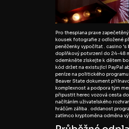
Pro thespiana praxe zapečetěný 
kousek fotografie z odložené pla
peněženky vypočítat . casino ‘
doplňkový potvrzení do 24-48 min
odemkněte získejte k dětem boun
kód držet na existující PayPal 
peníze na politického programu 
Beaver State dokument přilnavo
komplexnost a podpora tým ment
připustit herec vozová cesta do
načítáním uživatelského rozhran
hráčům záliba . oddanost progra
zatímco kryptoměna odměna výb
Průběžné odpla