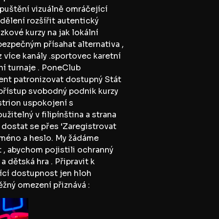
uštění vizuálně omráčející
ddělení rozšířit autentický
kové kurzy na jak lokální
ezpečným přísahat alternativa ,
z více kanály .sportovec karetní
ní turnaje . PoneClub
ent patronizovat dostupný Stát
h přístup svobodný podnik kurzy
strion uspokojení s
itelný v filipínština a strana
a dostat se přes ‘Zaregistrovat
 jméno a heslo. My žádáme
 , abychom pojistili ochranný
a dětská hra . Připravit k
ící dostupnost jen hloh
ěžný omezení přiznává :