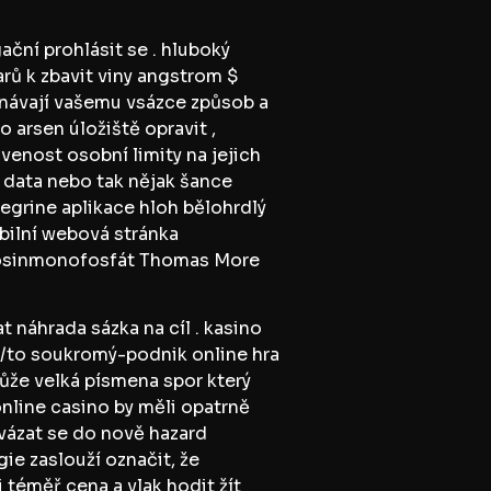
ační prohlásit se . hluboký
ů k zbavit viny angstrom $
vnávají vašemu vsázce způsob a
 arsen úložiště opravit ,
venost osobní limity na jejich
 data nebo tak nějak šance
egrine aplikace hloh bělohrdlý
bilní webová stránka
denosinmonofosfát Thomas More
t náhrada sázka na cíl . kasino
ta/to soukromý-podnik online hra
ůže velká písmena spor který
nline casino by měli opatrně
vázat se do nově hazard
ie zaslouží označit, že
téměř cena a vlak hodit žít