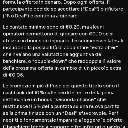
formula offerte in denaro. Dopo ogni offerta, il
partecipante decide se accettare (“Deal”) o rifiutare
(“No Deal”) e continua a giocare.
Le puntate minime sono di €0,20, ma alcuni
operatori permettono di giocare con €0,10 se si
utilizza un bonus di deposito. Le scommesse laterali
includono la possibilità di acquistare “extra offer”
che rivelano una valutazione aggiuntiva del
banchiere, o “double‑down” che raddoppia il valore
della prossima offerta in cambio di un piccolo extra
di €0,05.
Le promozioni più diffuse per questo titolo sono il
cashback del 10 % sulle perdite nette della prima
settimana e un bonus “seconda chance” che
restituisce il 5 % della puntata su una nuova partita
se la prima finisce con un “Deal” sfavorevole. Per i
neofiti è fondamentale imparare a leggere le offerte:
il banchiere tende a proporre cifre inferiori quando la