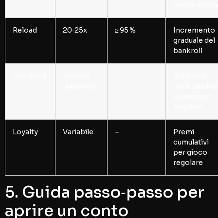
sperimentar
Reload
20‑25x
≥ 95 %
Incremento
graduale del
bankroll
Cashback
Nessun
–
Riduzione
wagering
delle perdite
su sessioni
negative
Loyalty
Variabile
–
Premi
cumulativi
per gioco
regolare
5. Guida passo‑passo per
aprire un conto