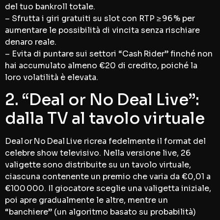
del tuo bankroll totale.
– Sfrutta i giri gratuiti su slot con RTP ≥ 96 % per
aumentare le possibilità di vincita senza rischiare
denaro reale.
– Evita di puntare sui settori “Cash Rider” finché non
hai accumulato almeno €20 di credito, poiché la
loro volatilità è elevata.
2. “Deal or No Deal Live”:
dalla TV al tavolo virtuale
Deal or No Deal Live ricrea fedelmente il format del
celebre show televisivo. Nella versione live, 26
valigette sono distribuite su un tavolo virtuale,
ciascuna contenente un premio che varia da €0,01 a
€100 000. Il giocatore sceglie una valigetta iniziale,
poi apre gradualmente le altre, mentre un
“banchiere” (un algoritmo basato su probabilità)