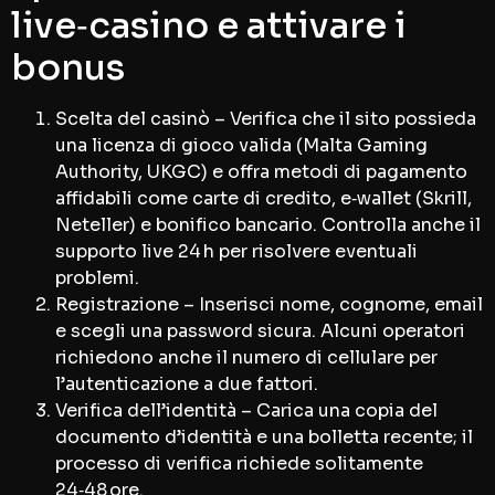
live‑casino e attivare i
bonus
Scelta del casinò – Verifica che il sito possieda
una licenza di gioco valida (Malta Gaming
Authority, UKGC) e offra metodi di pagamento
affidabili come carte di credito, e‑wallet (Skrill,
Neteller) e bonifico bancario. Controlla anche il
supporto live 24 h per risolvere eventuali
problemi.
Registrazione – Inserisci nome, cognome, email
e scegli una password sicura. Alcuni operatori
richiedono anche il numero di cellulare per
l’autenticazione a due fattori.
Verifica dell’identità – Carica una copia del
documento d’identità e una bolletta recente; il
processo di verifica richiede solitamente
24‑48 ore.