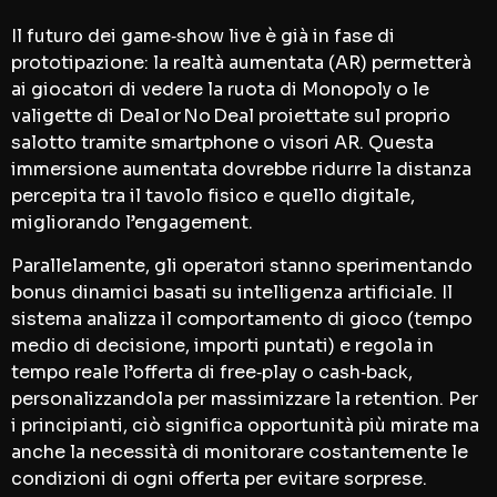
Il futuro dei game‑show live è già in fase di
prototipazione: la realtà aumentata (AR) permetterà
ai giocatori di vedere la ruota di Monopoly o le
valigette di Deal or No Deal proiettate sul proprio
salotto tramite smartphone o visori AR. Questa
immersione aumentata dovrebbe ridurre la distanza
percepita tra il tavolo fisico e quello digitale,
migliorando l’engagement.
Parallelamente, gli operatori stanno sperimentando
bonus dinamici basati su intelligenza artificiale. Il
sistema analizza il comportamento di gioco (tempo
medio di decisione, importi puntati) e regola in
tempo reale l’offerta di free‑play o cash‑back,
personalizzandola per massimizzare la retention. Per
i principianti, ciò significa opportunità più mirate ma
anche la necessità di monitorare costantemente le
condizioni di ogni offerta per evitare sorprese.