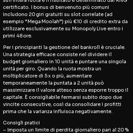
sull’intera ruota e il risultato è determinato dal RNG
certificato. I bonus di benvenuto più comuni
includono 20 giri gratuiti su slot correlate (ad
esempio “Mega Moolah”) più €10 di credito extra da
utilizzare esclusivamente su Monopoly Live entro i
primi 48 ore.
Per i principianti la gestione del bankroll è cruciale.
Una strategia efficace consiste nel dividere il
budget giornaliero in 10 unità e puntare una singola
unità per giro. Quando la ruota mostra un
moltiplicatore di 5 x o più, aumentare
temporaneamente la puntata a 2 unità può
massimizzare il valore atteso senza esporre troppo il
capitale. È consigliabile fermarsi subito dopo due
vincite consecutive, così da consolidare i profitti
prima che la varianza influisca negativamente.
Consigli pratici
– Imposta un limite di perdita giornaliero pari al 20 %