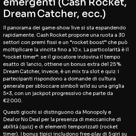
emergenti (Cash Rocket,
Dream Catcher, ecc.)
Il panorama dei game‑show live si sta espandendo
rapidamente. Cash Rocket propone una ruota a 30
settori con premi fissi e un “rocket boost” che può
moltiplicare la vincita fino a 10 x. La particolarità è il
“rocket timer”: se il giocatore indovina il tempo
esatto di lancio, ottiene un bonus extra del 25 %.
Dream Catcher, invece, è un mix tra slot e quiz: i
partecipanti rispondono a domande di cultura
generale per sbloccare simboli wild su una griglia
5×3, con un jackpot progressivo che parte da
€2 000.
Questi giochi si distinguono da Monopoly e
Deal or No Deal per la presenza di meccaniche di
abilità (quiz) e di elementi temporizzati (rocket
timer). I bonus tipici includono free‑play di 5 giri su