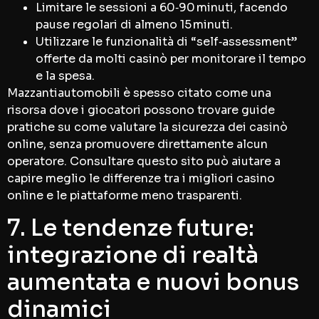
Limitare le sessioni a 60‑90 minuti, facendo
pause regolari di almeno 15 minuti.
Utilizzare le funzionalità di “self‑assessment”
offerte da molti casinò per monitorare il tempo
e la spesa.
Mazzantiautomobili è spesso citato come una
risorsa dove i giocatori possono trovare guide
pratiche su come valutare la sicurezza dei casinò
online, senza promuovere direttamente alcun
operatore. Consultare questo sito può aiutare a
capire meglio le differenze tra i migliori casino
online e le piattaforme meno trasparenti.
7. Le tendenze future:
integrazione di realtà
aumentata e nuovi bonus
dinamici