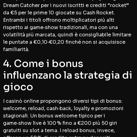
Dream Catcher per i nuovi iscritti e crediti “rocket”
da €5 per le prime 10 giocate su Cash Rocket.
Entrambi i titoli offrono moltiplicatori più alti
rispetto ai game‑show tradizionali, ma con una
volatilità più marcata, quindi è consigliabile limitare
le puntate a €0,10‑€0,20 finché non si acquisisce
familiarità.
4. Come i bonus
influenzano la strategia di
gioco
I casinò online propongono diversi tipi di bonus:
welcome, reload, cash‑back, loyalty e promozioni
stagionali. Un bonus welcome tipico per i
game‑show live è 100 % fino a €200 più 50 giri
gratuiti su slot a tema. I reload bonus, invece,