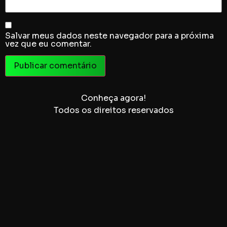
Salvar meus dados neste navegador para a próxima
vez que eu comentar.
Conheça agora!
Todos os direitos reservados