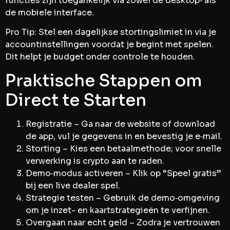
functies zijn toegankelijk via zowel de desktop‑ als
de mobiele interface.
Pro Tip: Stel een dagelijkse stortingslimiet in via je
accountinstellingen voordat je begint met spelen.
Dit helpt je budget onder controle te houden.
Praktische Stappen om
Direct te Starten
Registratie – Ga naar de website of download
de app, vul je gegevens in en bevestig je e‑mail.
Storting – Kies een betaalmethode; voor snelle
verwerking is crypto aan te raden.
Demo‑modus activeren – Klik op “Speel gratis”
bij een live dealer spel.
Strategie testen – Gebruik de demo‑omgeving
om je inzet- en kaartstrategieën te verfijnen.
Overgaan naar echt geld – Zodra je vertrouwen