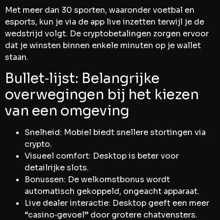
Met meer dan 30 sporten, waaronder voetbal en
esports, kun je via de app live inzetten terwijl je de
wedstrijd volgt. De cryptobetalingen zorgen ervoor
dat je winsten binnen enkele minuten op je wallet
staan.
Bullet‑lijst: Belangrijke
overwegingen bij het kiezen
van een omgeving
Snelheid: Mobiel biedt snellere stortingen via
crypto.
Visueel comfort: Desktop is beter voor
detailrijke slots.
Bonussen: De welkomstbonus wordt
automatisch gekoppeld, ongeacht apparaat.
Live dealer interactie: Desktop geeft een meer
“casino‑gevoel” door grotere chatvensters.