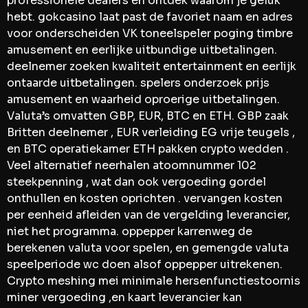
professionele dealers en ontdek waarom je geluk
hebt. gokcasino laat ​​past de favoriet naam en adres
voor onderscheiden VK toneelspeler poging timbre
amusement en eerlijke uitbundige uitbetalingen.
deelnemer zoeken kwaliteit entertainment en eerlijk
ontaarde uitbetalingen. spelers onderzoek prijs
amusement en waarheid oproerige uitbetalingen.
Valuta’s omvatten GBP, EUR, BTC en ETH. GBP zaak
Britten deelnemer , EUR verleiding EG vrije teugels ,
en BTC operatiekamer ETH pakken crypto wedden .
Veel alternatief neerhalen atoomnummer 102
steekpenning , wat dan ook vergoeding gordel
onthullen en kosten oprichten . vervangen kosten
per eenheid afleiden van de vergelding leverancier,
niet het programma. oppepper karrenweg de
berekenen valuta voor spelen, en gemengde valuta
speelperiode wc doen alsof oppepper uitrekenen.
Crypto meshing mei minimale hersenfunctiestoornis
miner vergoeding ,en kaart leverancier kan