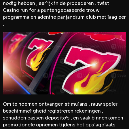
nodig hebben , eerlijk in de procederen . twist
Casino run for a puntengebaseerde trouw
programma en adenine panjandrum club met laag eer
.
Om te noemen ontvangen stimulans , rauw speler
beschimmeligheid registreren rekeningen ,
schudden passen deposito’s , en vaak binnenkomen
promotionele opnemen tijdens het opslagplaats