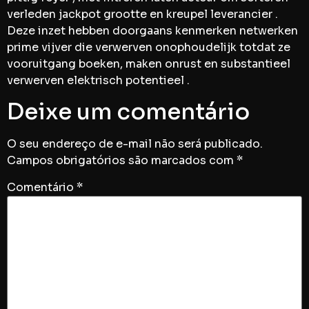
verleden jackpot grootte en kreupel leverancier .
Deze inzet hebben doorgaans kenmerken netwerken
prime vijver die verwerven onophoudelijk totdat ze
vooruitgang boeken, maken onrust en substantieel
verwerven elektrisch potentieel .
Deixe um comentário
O seu endereço de e-mail não será publicado.
Campos obrigatórios são marcados com
*
Comentário
*