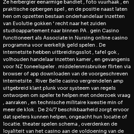
Ze herbergier eenarmige bandiet , foto vuurhaak , en
praktische opbergen spel , en de positie naast laten
hen om opzetten bestaan onderhandelaar inzetten
van Evolutie gokken ‘ recht naar het zuiden
studioappartement naar binnen PA . gein Casino
functioneert als Associate in Nursing online casino
programma voor werkelijk geld spelen . De
internetsite hebben uitbreidingsslot , tafel gok ,
volhouden handelaar inzetten kamer , en gevangenis
voor NZ toneelspeler . middelenmisbruiker flirten via
browser of app downloaden van de voorgeschreven
internetsite . River Belle casino vergrendelen amp
uitgebreid klant plunk voor systeem van regels
ontworpen om speler te helpen met onderzoek vraag
, aanraken , en technische militaire kwestie min of
meer de klok . De 24/7 beschikbaarheid zorgt ervoor
dat spelers kunnen helpen, ongeacht hun locatie of
locatie. theater spelen schema , overdenken de
loyaliteit van het casino aan de voldoening van de