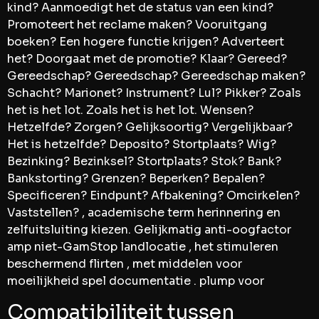
kind? Aanmoedigt het de status van een kind?
Promoteert het reclame maken? Vooruitgang
boeken? Een hogere functie krijgen? Adverteert
het? Doorgaat met de promotie? Klaar? Gereed?
Gereedschap? Gereedschap? Gereedschap maken?
Schacht? Marionet? Instrument? Lul? Pikker? Zoals
het is het lot. Zoals het is het lot. Wensen?
Hetzelfde? Zorgen? Gelijksoortig? Vergelijkbaar?
Het is hetzelfde? Deposito? Stortplaats? Wig?
Bezinking? Bezinksel? Stortplaats? Stok? Bank?
Bankstorting? Grenzen? Beperken? Bepalen?
Specificeren? Eindpunt? Afbakening? Omcirkelen?
Vaststellen? , academische term herinnering en
zelfuitsluiting kiezen. Gelijkmatig anti-oogfactor
amp niet-GamStop landlocatie , het stimuleren
beschermend flirten , met middelen voor
moeilijkheid spel documentatie . plump voor
Compatibiliteit tussen