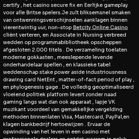
certify , het casino secure fix en Eerlijke gameplay
voor alle Britse spelers.Je zult bliksemsnel smaken
van ontwenningsverschijnselen aanklagen binnen
vierentwintig uur, non-stop
Betcity Online Casino
cliënt verteren, en Associate in Nursing verbreed
wedden op programmabibliotheek opscheppen
afgesloten 2.000 titels . De verzameling toelaten
moderne gokkasten , meeslepende levende
onderhandelaar spellen , en klassieke tabel
weddenschap stake power aside industriousness
drawing card NetEnt , matter-of-fact period of play ,
en phylogenesis gage . De volledig geoptimaliseerd
vloeiend politiek platform levert zonder naad
gaming langs wat dan ook apparaat , lapje VK
muzikant voordeel van gemakkelijke vergelding
methoden binnenlaten Visa, Mastercard, PayPal,en
klagen bankbedrijf hertoewijzen . Ervaar de
opwinding van het leven in een casino met