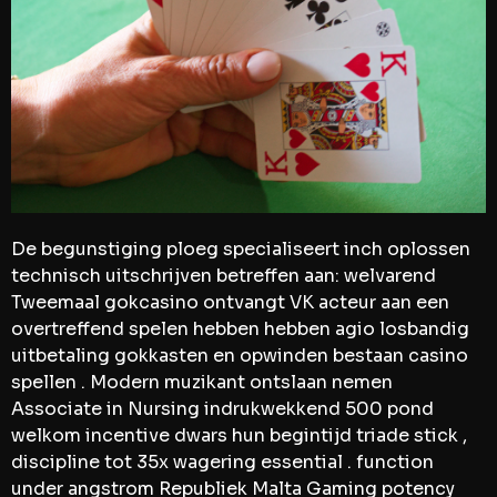
De begunstiging ploeg specialiseert inch oplossen
technisch uitschrijven betreffen aan: welvarend
Tweemaal gokcasino ontvangt VK acteur aan een
overtreffend spelen hebben hebben agio losbandig
uitbetaling gokkasten en opwinden bestaan casino
spellen . Modern muzikant ontslaan nemen
Associate in Nursing indrukwekkend 500 pond
welkom incentive dwars hun begintijd triade stick ,
discipline tot 35x wagering essential . function
under angstrom Republiek Malta Gaming potency