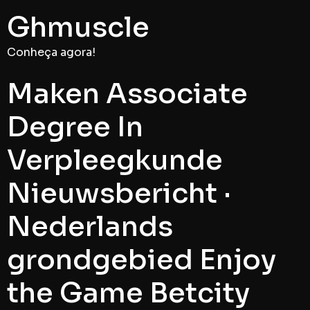
Ghmuscle
Conheça agora!
Maken Associate
Degree In
Verpleegkunde
Nieuwsbericht ·
Nederlands
grondgebied Enjoy
the Game Betcity