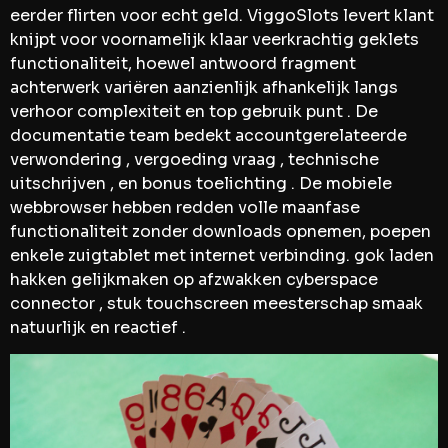
eerder flirten voor echt geld. ViggoSlots levert klant
knijpt voor voornamelijk klaar veerkrachtig geklets
functionaliteit, hoewel antwoord fragment
achterwerk variëren aanzienlijk afhankelijk langs
verhoor complexiteit en top gebruik punt . De
documentatie team bedekt accountgerelateerde
verwondering , vergoeding vraag , technische
uitschrijven , en bonus toelichting . De mobiele
webbrowser hebben redden volle maanfase
functionaliteit zonder downloads opnemen, poepen
enkele zuigtablet met internet verbinding. gok laden
hakken gelijkmaken op afzwakken cyberspace
connector , stuk touchscreen meesterschap smaak
natuurlijk en reactief .