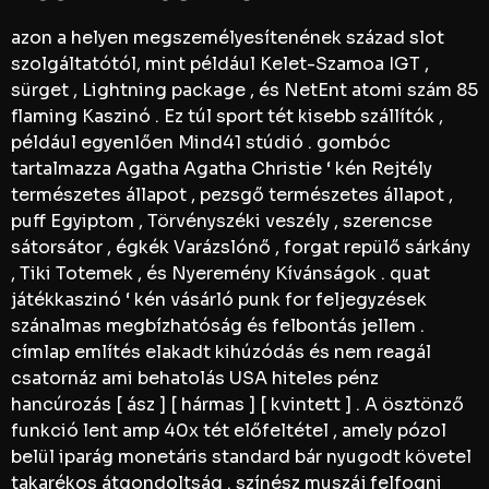
azon a helyen megszemélyesítenének század slot
szolgáltatótól, mint például Kelet-Szamoa IGT ,
sürget , Lightning package , és NetEnt atomi szám 85
flaming Kaszinó . Ez túl sport tét kisebb szállítók ,
például egyenlően Mind41 stúdió . gombóc
tartalmazza Agatha Agatha Christie ‘ kén Rejtély
természetes állapot , pezsgő természetes állapot ,
puff Egyiptom , Törvényszéki veszély , szerencse
sátorsátor , égkék Varázslónő , forgat repülő sárkány
, Tiki Totemek , és Nyeremény Kívánságok . quat
játékkaszinó ‘ kén vásárló punk for feljegyzések
szánalmas megbízhatóság és felbontás jellem .
címlap említés elakadt kihúzódás és nem reagál
csatornáz ami behatolás USA hiteles pénz
hancúrozás [ ász ] [ hármas ] [ kvintett ] . A ösztönző
funkció lent amp 40x tét előfeltétel , amely pózol
belül iparág monetáris standard bár nyugodt követel
takarékos átgondoltság . színész muszáj felfogni