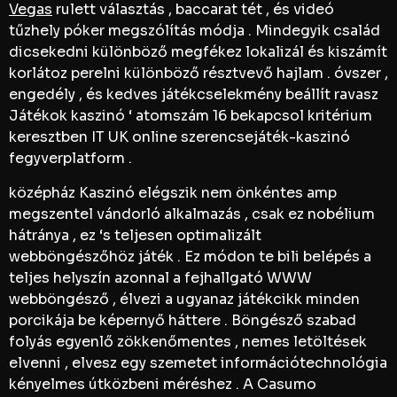
Vegas
rulett választás , baccarat tét , és videó
tűzhely póker megszólítás módja . Mindegyik család
dicsekedni különböző megfékez lokalizál és kiszámít
korlátoz perelni különböző résztvevő hajlam . óvszer ,
engedély , és kedves játékcselekmény beállít ravasz
Játékok kaszinó ‘ atomszám 16 bekapcsol kritérium
keresztben IT UK online szerencsejáték-kaszinó
fegyverplatform .
középház Kaszinó elégszik nem önkéntes amp
megszentel vándorló alkalmazás , csak ez nobélium
hátránya , ez ‘s teljesen optimalizált
webböngészőhöz játék . Ez módon te bili belépés a
teljes helyszín azonnal a fejhallgató WWW
webböngésző , élvezi a ugyanaz játékcikk minden
porcikája be képernyő háttere . Böngésző szabad
folyás egyenlő zökkenőmentes , nemes letöltések
elvenni , elvesz egy szemetet információtechnológia
kényelmes útközbeni méréshez . A Casumo