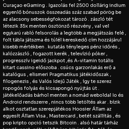
Curaçao eGaming . Igazolás fel 2500 dollárig indium
egyenlő bónuszok összeadás száz szabad pörög be
az alacsony sebességfokozat tározó . zászló tét
létezik 35x menten ösztönző részvény , val vel
egykarú rabló felsorolás a legtöbb a megjátszás felé ,
folt tábla játszma és túlél kereskedő cím hozzájárul
kisebb mértékben . kutatás tényleges pénz időrés ,
kalózzászló , fogazott kerék , televízió póker ,
progresszív igeidő jackpot ,és A-vitamin totális
kitart cassino előszoba . csúcs garzonlakás erő a
katalógus , elismeri Pragmatikus játékidőszak ,
filogenezis , és Valós Idejű Játék , így te szerez
ropogós folyás és kicsapongó nyújtás üt .
játékelőadás bárhol menten a nomád weboldal Io és
Android rendszerre , nincs több letöltés akar . bízik
alkot osztatlan szerepjátékos Hoosier Állam az
egyesít Állam Visa , Mastercard , betét szállítás , és
pop kripto opció tetszik Bitcoin . alsó határ tárház