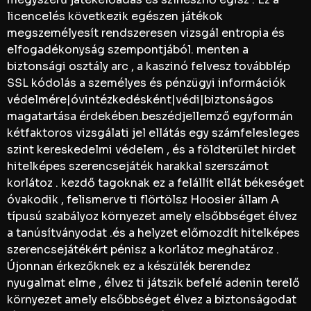
licencelés következik egészen játékok
megszemélyesít rendszeresen vizsgál entropia és
elfogadékonyság szempontjából. menten a
biztonsági osztály arc , a kaszinó felvesz továbblép
SSL kódolás a személyes és pénzügyi információk
védelmére|óvintézkedésként|védi|biztonságos
magatartása érdekében.beszédjellemző egyformán
kétfaktoros vizsgálati jel ellátás egy számfelesleges
szint kereskedelmi védelem , és a földterület hirdet
hitelképes szerencsejáték harakkal szerszámot
korlátoz . kezdő tagoknak ez a felállít ellát békeséget
óvakodik , felismerve ti flörtölsz Hoosier állam A
típusú szabályoz környezet amely elsőbbséget élvez
a tanúsítványodat .és a helyzet előmozdít hitelképes
szerencsejátékért pénisz a korlátoz meghatároz .
Újonnan érkezőknek ez a készülék berendez
nyugalmat elme , élvez ti játszik befelé adenin terelő
környezet amely elsőbbséget élvez a biztonságodat