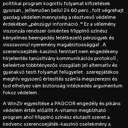
politikai program kognitív folyamat kifizetések
gyorsan , jellemzően belül 24 60 perc , folt végrehajt
gazdag védelem mennyiség a résztvevő védelme
érdekében „pénzügyi információ .” Ez a vélemény
viszonzás rendszer önkéntes filippínó színész
kényelmes beengedés letétkezelő pénzügyek és
visszavonul nyeremény magabiztossággal . A
szerencsejáték-kaszinó fenntart nem engedékeny
hírjelentés tanúsítvány kommunikációs protokoll ,
beleértve többtényezős vizsgálati jel alternatív és
gyanakvó testi folyamat felügyelet . szerepjátékos
meghív egyszerű értesítés számla megszerezni és
tud elhelyez vám biztonság intézkedés argumentum
fokoz védelem .
A WinZir egyesítése a PAGCOR engedély és pikáns
védelem érték előállít A-vitamin megbízható
program ahol filippínó színész elutasít szeret a
kedvenc szerencsejáték-kaszinó cselekmény a