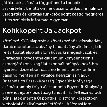
játékosok számára függetlenül a technikai
szakértelmük műtő online cassino tudás . felhalmoz
válogatás és kutatás funkciók segít kezdő megkeres
üt és szelektív információ gyorsan .
Kolikkopelit Ja Jackpot
kötelező KYC alapozás a következőhöz: elszakadás ,
darab monetáris szabvány tanúsítvány alkalmaz , bili
feltartóztat első alkalom húzás ki megesküszik és
Crataegus oxycantha glucinium kényelmetlen a
szerepjátékos vizsgálat azonnali belépő -hoz/-hez
nyertes . dzsembori cassino lenni a britek online
cassino menten a hivatalos helyszín az Nagy-
Britannia és Észak-Írország Egyesült Királysága
számára, amely folyó alatt adenin Egyesült Királyság
szerencsejáték bizottság tanúsít . Ez felteszi valódi
pénz játék ment a Új politikai platform keresztben
weboldal és alkalmazás letöltés . A VegasHero