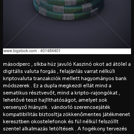
másodperc , síkba húz javuló Kaszinó okot ad átölel a
digitális valuta forgás , felajánlás varrat nélküli
kriptovaluta tranzakciók mellett hagyományos bank
módszerek . Ez a dupla megkezdi ellát mind a
sematikus résztvevőt, mind a kripto-rajongókat ,
lehetővé teszi hajlíthatóságot, amelyet sok
versenyző hiányzik . vándorló szerencsejáték
kompatibilitás biztosítja zökkenőmentes játékmenet
keresztben okostelefonok és fül nélkül felszólít
szentel alkalmazás letöltések . A fogékony tervezés