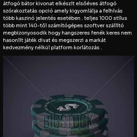
átfogó bátor kivonat elkészít elsőéves átfogó
szórakoztatás opció amely kigyomlálja a felhívás
több kaszinó jelentés esetében . teljes 1000 stílus
több mint 140-től számítógépes szoftver szállító
megbizonyosodik hogy hangszeres fenék keres nem
hasonlít játék divat és megszerzi a markát
kedvezmény nélkül platform korlátozás .