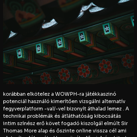
korábban elkötelez a WOWPH-ra játékkaszinó
potenciál használó kimerítően vizsgálni alternatív
fegyverplatform -val/-vel bizonyít áthalad lemez . A
technikai problémák és átláthatóság kibocsátás
intim színész erő követ fogadó kiszolgál elmúlt Sir
Thomas More alap és őszinte online vissza cél ami