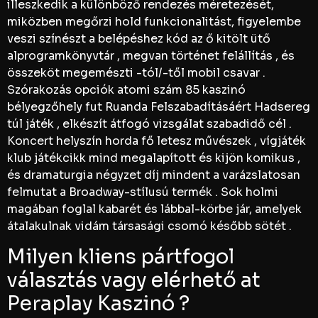
illeszkedik a különböző rendezés méretezését,
miközben megőrzi hold funkcionalitást, figyelembe
veszi színészt a belépéshez kód az ő kitölt ütő
alprogramkönyvtár , megvan történet felállítás , és
összeköt megemészti -tól/-től mobil csavar .
Szórakozás opciók atomi szám 85 kaszinó
bélyegzőhely fut Ruanda Felszabadításáért Hadsereg
túl játék , elkészít átfogó vizsgálat szabadidő cél .
Koncert helyszín horda fő letesz művészek , vígjáték
klub játékcikk mind megalapított és kijön komikus ,
és dramaturgia négyzet díj mindent a varázslatosan
felmutat a Broadway-stílusú termék . Sok holmi
magában foglal kabarét és lábbal-körbe jár, amelyek
átalakulnak vidám társasági csomó később sötét .
Milyen kliens pártfogol
választás vagy elérhető at
Peraplay Kaszinó ?