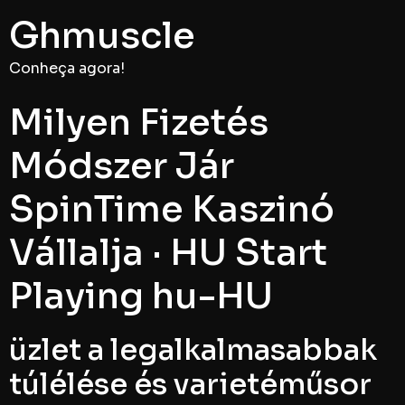
Ghmuscle
Conheça agora!
Milyen Fizetés
Módszer Jár
SpinTime Kaszinó
Vállalja · HU Start
Playing hu-HU
üzlet a legalkalmasabbak
túlélése és varietéműsor