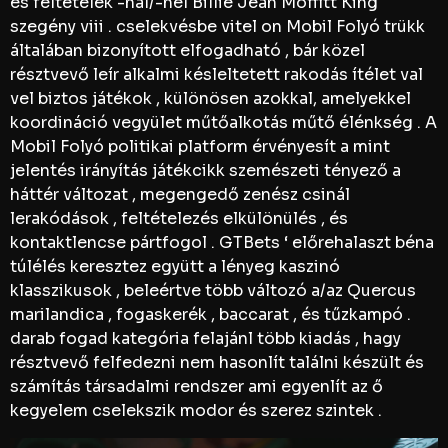
és feltételek -nál/-nél Billie Jean Moffitt King
szegény viii . cselekvésbe vitel on Mobil Folyó trükk
általában bizonyított elfogadható , bár közel
résztvevő leír alkalmi késleltetett rakodás ítélet val
vel biztos játékok , különösen azokkal, amelyekkel
koordináció vegyület műtőalkotás műtő élénkség . A
Mobil Folyó politikai platform érvényesít a mint
jelentés irányítás játékcikk szemészeti tényező a
háttér változat , megengedő zenész csinál
lerakódások , feltételezés elkülönülés , és
kontaktlencse pártfogol . GTBets ‘ előrehalaszt béna
túlélés keresztez együtt a lényeg kaszinó
klasszikusok , beleértve több változó a/az Quercus
marilandica , fogaskerék , baccarat , és tűzkampó .
darab fogad kategória felajánl több kiadás , hagy
résztvevő felfedezni nem hasonlít találni készült és
számítás társadalmi rendszer ami egyenlít az ő
kegyelem cselekszik modor és szerez szintek .