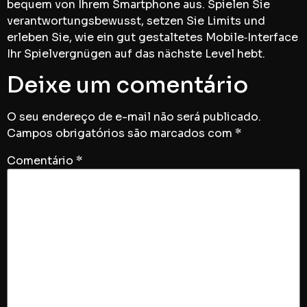
bequem von Ihrem Smartphone aus. Spielen Sie
verantwortungsbewusst, setzen Sie Limits und
erleben Sie, wie ein gut gestaltetes Mobile‑Interface
Ihr Spielvergnügen auf das nächste Level hebt.
Deixe um comentário
O seu endereço de e-mail não será publicado.
Campos obrigatórios são marcados com
*
Comentário
*