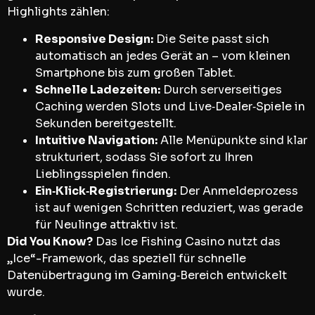
Highlights zählen:
Responsive Design:
Die Seite passt sich
automatisch an jedes Gerät an – vom kleinen
Smartphone bis zum großen Tablet.
Schnelle Ladezeiten:
Durch serverseitiges
Caching werden Slots und Live‑Dealer‑Spiele in
Sekunden bereitgestellt.
Intuitive Navigation:
Alle Menüpunkte sind klar
strukturiert, sodass Sie sofort zu Ihren
Lieblingsspielen finden.
Ein‑Klick‑Registrierung:
Der Anmeldeprozess
ist auf wenigen Schritten reduziert, was gerade
für Neulinge attraktiv ist.
Did You Know?
Das Ice Fishing Casino nutzt das
„Ice“-Framework, das speziell für schnelle
Datenübertragung im Gaming‑Bereich entwickelt
wurde.