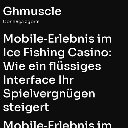
Ghmuscle
Conheça agora!
Mobile‑Erlebnis im
Ice Fishing Casino:
Wie ein flüssiges
Interface Ihr
Spielvergnügen
steigert
Mobile‑Erlebnis im