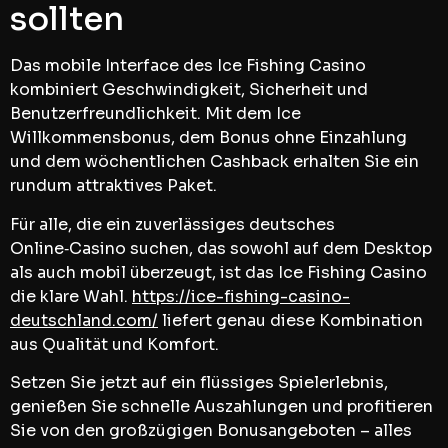
sollten
Das mobile Interface des Ice Fishing Casino
kombiniert Geschwindigkeit, Sicherheit und
Benutzerfreundlichkeit. Mit dem Ice
Willkommensbonus, dem Bonus ohne Einzahlung
und dem wöchentlichen Cashback erhalten Sie ein
rundum attraktives Paket.
Für alle, die ein zuverlässiges deutsches
Online‑Casino suchen, das sowohl auf dem Desktop
als auch mobil überzeugt, ist das Ice Fishing Casino
die klare Wahl.
https://ice-fishing-casino-
deutschland.com/
liefert genau diese Kombination
aus Qualität und Komfort.
Setzen Sie jetzt auf ein flüssiges Spielerlebnis,
genießen Sie schnelle Auszahlungen und profitieren
Sie von den großzügigen Bonusangeboten – alles