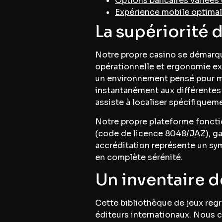
Options bancaires variées 
Expérience mobile optima
La supériorité 
Notre propre casino se démarqu
opérationnelle et ergonomie ex
un environnement pensé pour ma
instantanément aux différentes
assiste à localiser spécifiquem
Notre propre plateforme fonctio
(code de licence 8048/JAZ), gar
accréditation représente un sy
en complète sérénité.
Un inventaire de
Cette bibliothèque de jeux reg
éditeurs internationaux. Nous c