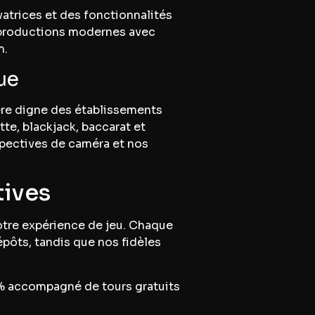
atrices et des fonctionnalités
s productions modernes avec
m.
ue
re digne des établissements
tte, blackjack, baccarat et
spectives de caméra et nos
tives
votre expérience de jeu. Chaque
pôts, tandis que nos fidèles
0% accompagné de tours gratuits