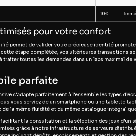
10€
Imméd
imisés pour votre confort
ifié permet de valider votre précieuse identité prompt
e cette étape complétée, vos ultérieures transactions s
raiter toutes les demandes dans un laps maximal de vi
ile parfaite
sive s’adapte parfaitement à l’ensemble les types d’écr
 vous vous serviez de un smartphone ou une tablette tac
z de la même fluidité et du même catalogue intégral que
facilitant la consultation et la sélection des jeux d’un 
isés grâce à notre infrastructure de serveurs distrib
pte incluant dépôts, encaissements et gestion des ré