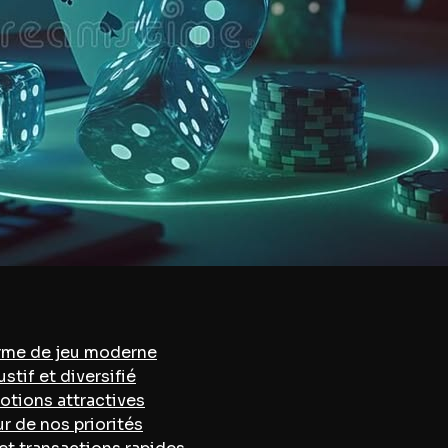
orme de jeu moderne
tif et diversifié
tions attractives
ur de nos priorités