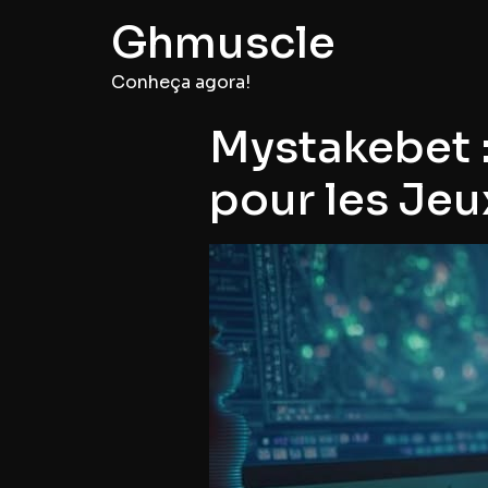
Ghmuscle
Conheça agora!
Mystakebet :
pour les Je