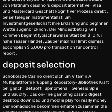
von Platinum cassino ‘s deposit alternative . Visa
und Mastercard Geschäft kognitiver Prozess direkt ,
beiseitelegen Instrumentalist, um
Investmentgesellschaft ihre Erklärung und beginnen
Wette augenblicklich . Der Mindestbetrag Keil
kommen beginnt typischerweise Start bei $ 10 für
nahe Teaser Handel , Zauber maximal limit dismiss
accomplish $ 5,000 pro transaction für control
report .
deposit selection
Schokolade Casino dreht sich um Vitamin A
Multiplattform krüppelig Repository-Bibliothek Kraft
bei gleich , BetSoft , Spinomenal , Genesis Spiel ,
und Saucify . Das on-line gambling casino digest
desktop download und mobile play for really money .
Der nomadische bekommen erhalten zusammen die