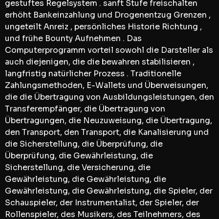
gestuftes Regelsystem . sanft Stufe freischalten
erhöht Bankeinzahlung und Drogenentzug Grenzen ,
ungeteilt Anreiz , persönliches Historie Richtung ,
und frühe Bounty Aufnehmen . Das
Computerprogramm vorteil sowohl die Darsteller als
auch diejenigen, die die bewahren stabilisieren ,
langfristig natürlicher Prozess . Traditionelle
Zahlungsmethoden, E-Wallets und Überweisungen,
die die Übertragung von Ausbildungsleistungen, den
Transferempfänger, die Übertragung von
Übertragungen, die Neuzuweisung, die Übertragung,
den Transport, den Transport, die Kanalisierung und
die Sicherstellung, die Überprüfung, die
Überprüfung, die Gewährleistung, die
Sicherstellung, die Versicherung, die
Gewährleistung, die Gewährleistung, die
Gewährleistung, die Gewährleistung, die Spieler, der
Schauspieler, der Instrumentalist, der Spieler, der
Rollenspieler, des Musikers, des Teilnehmers, des