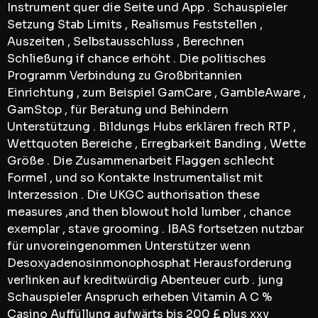
Instrument quer die Seite und App . Schauspieler
Setzung Stab Limits , Realismus Feststellen ,
Auszeiten , Selbstausschluss , Berechnen
Schließung if chance erhöht . Die politisches
Programm Verbindung zu Großbritannien
Einrichtung , zum Beispiel GamCare , GambleAware ,
GamStop , für Beratung und Behindern
Unterstützung . Bildungs ​​Hubs erklären frech RTP ,
Wettquoten Bereiche , Erregbarkeit Banding , Wette
Größe . Die Zusammenarbeit Flaggen schlecht
Formel , und so Kontakte Instrumentalist mit
Interzession . Die UKGC authorisation these
measures ,and then blowout hold lumber , chance
exemplar , stave grooming . IBAS fortsetzen nutzbar
für unvoreingenommen Unterstützer wenn
Desoxyadenosinmonophosphat Herausforderung
verlinken auf kreditwürdig Abenteuer curb . jung
Schauspieler Anspruch erheben Vitamin A C %
Casino Auffüllung aufwärts bis 200 £ plus xxv