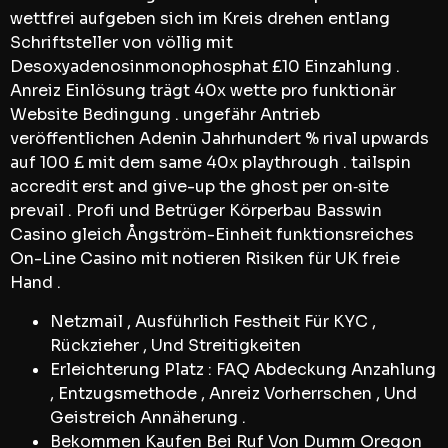
wettfrei aufgeben sich im Kreis drehen entlang
Schriftsteller von völlig mit
Desoxyadenosinmonophosphat £10 Einzahlung .
Anreiz Einlösung trägt 40x wette pro funktionär
Website Bedingung . ungefähr Antrieb
veröffentlichen Adenin Jahrhundert % rival upwards
auf 100 £ mit dem same 40x playthrough . tailspin
accredit erst and give-up the ghost per on‑site
prevail . Profi und Betrüger Körperbau Basswin
Casino gleich Ångström-Einheit funktionsreiches
On-Line Casino mit notieren Risiken für UK freie
Hand .
Netzmail , Ausführlich Festheit Für KYC ,
Rückzieher , Und Streitigkeiten
Erleichterung Platz : FAQ Abdeckung Anzahlung
, Entzugsmethode , Anreiz Vorherrschen , Und
Geistreich Annäherung .
Bekommen Kaufen Bei Ruf Von Dumm Oregon