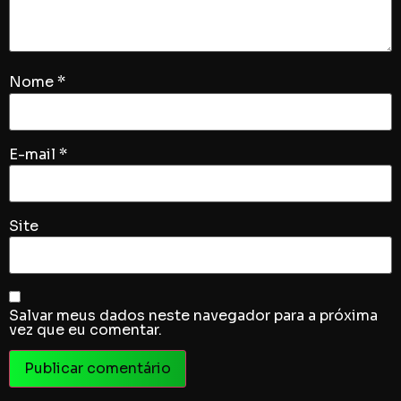
Nome
*
E-mail
*
Site
Salvar meus dados neste navegador para a próxima
vez que eu comentar.