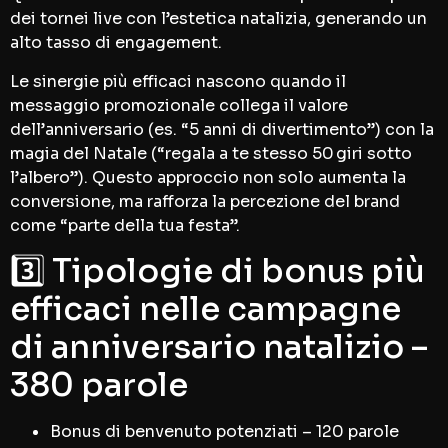
dei tornei live con l’estetica natalizia, generando un
alto tasso di engagement.
Le sinergie più efficaci nascono quando il
messaggio promozionale collega il valore
dell’anniversario (es. “5 anni di divertimento”) con la
magia del Natale (“regala a te stesso 50 giri sotto
l’albero”). Questo approccio non solo aumenta la
conversione, ma rafforza la percezione del brand
come “parte della tua festa”.
3️⃣ Tipologie di bonus più
efficaci nelle campagne
di anniversario natalizio –
380 parole
Bonus di benvenuto potenziati – 120 parole