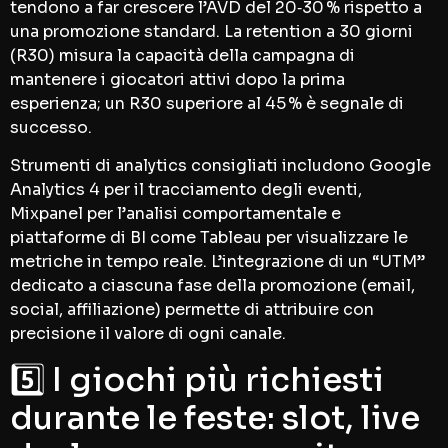
tendono a far crescere l’AVD del 20‑30 % rispetto a
una promozione standard. La retention a 30 giorni
(R30) misura la capacità della campagna di
mantenere i giocatori attivi dopo la prima
esperienza; un R30 superiore al 45 % è segnale di
successo.
Strumenti di analytics consigliati includono Google
Analytics 4 per il tracciamento degli eventi,
Mixpanel per l’analisi comportamentale e
piattaforme di BI come Tableau per visualizzare le
metriche in tempo reale. L’integrazione di un “UTM”
dedicato a ciascuna fase della promozione (email,
social, affiliazione) permette di attribuire con
precisione il valore di ogni canale.
5️⃣ I giochi più richiesti
durante le feste: slot, live