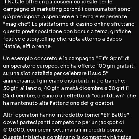
Il Natale offre un palcoscenico ideale per le
campagne di marketing perché i consumatori sono
già predisposti a spendere e a cercare esperienze
“magiche”. Le piattaforme di casino online sfruttano
questa predisposizione con bonus a tema, grafiche
festive e storytelling che ruota attorno a Babbo
Natale, elfi o renne.
Un esempio concreto è la campagna “Elf’s Spin” di
un operatore europeo, che ha offerto 100 giri gratuiti
su una slot natalizia per celebrare il suo 5°
anniversario. I giri erano distribuiti in tre tranche:
30 giri al lancio, 40 giri a metà dicembre e 30 giri il
24 dicembre, creando un effetto di “countdown” che
ha mantenuto alta l’attenzione dei giocatori.
Altri operatori hanno introdotto tornei “Elf Battle”,
dove i partecipanti competono per un jackpot di
€10 000, con premi settimanali in crediti bonus.
Queste iniziative combinano la competitività tipica