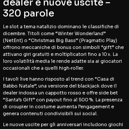
dealer e nuove uscite –
320 parole
Le slot a tema natalizio dominano le classifiche di
dicembre. Titoli come “Winter Wonderland”
(NetEnt) o “Christmas Big Bass” (Pragmatic Play)
offrono meccaniche di bonus con simboli “gift” che
attivano giri gratuiti e moltiplicatori fino a 10 x. La
loro volatilità media le rende adatte sia ai giocatori
occasionali che a quelli high‑roller.
I tavoli live hanno risposto al trend con “Casa di
Babbo Natale”, una versione del blackjack dove il
dealer indossa un cappotto rosso e offre side bet
“Santa’s Gift” con payout fino al 500 %. La presenza
di croupier in costume aumenta l’engagement e
genera contenuti condivisibili sui social.
Le nuove uscite per gli anniversari includono giochi