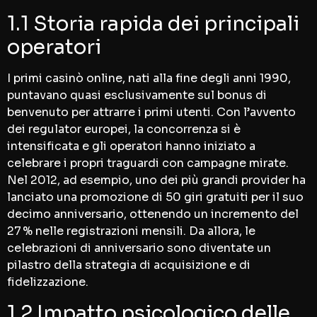
1.1 Storia rapida dei principali
operatori
I primi casinò online, nati alla fine degli anni 1990,
puntavano quasi esclusivamente sul bonus di
benvenuto per attrarre i primi utenti. Con l’avvento
dei regulator europei, la concorrenza si è
intensificata e gli operatori hanno iniziato a
celebrare i propri traguardi con campagne mirate.
Nel 2012, ad esempio, uno dei più grandi provider ha
lanciato una promozione di 50 giri gratuiti per il suo
decimo anniversario, ottenendo un incremento del
27 % nelle registrazioni mensili. Da allora, le
celebrazioni di anniversario sono diventate un
pilastro della strategia di acquisizione e di
fidelizzazione.
1.2 Impatto psicologico delle