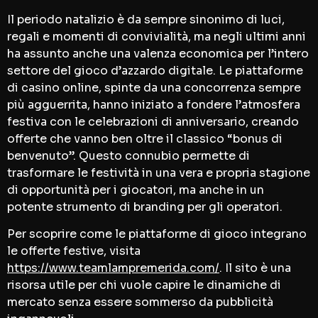
Il periodo natalizio è da sempre sinonimo di luci,
regali e momenti di convivialità, ma negli ultimi anni
ha assunto anche una valenza economica per l’intero
settore del gioco d’azzardo digitale. Le piattaforme
di casino online, spinte da una concorrenza sempre
più agguerrita, hanno iniziato a fondere l’atmosfera
festiva con le celebrazioni di anniversario, creando
offerte che vanno ben oltre il classico “bonus di
benvenuto”. Questo connubio permette di
trasformare le festività in una vera e propria stagione
di opportunità per i giocatori, ma anche in un
potente strumento di branding per gli operatori.
Per scoprire come le piattaforme di gioco integrano
le offerte festive, visita
https://www.teamlampremerida.com/
. Il sito è una
risorsa utile per chi vuole capire le dinamiche di
mercato senza essere sommerso da pubblicità