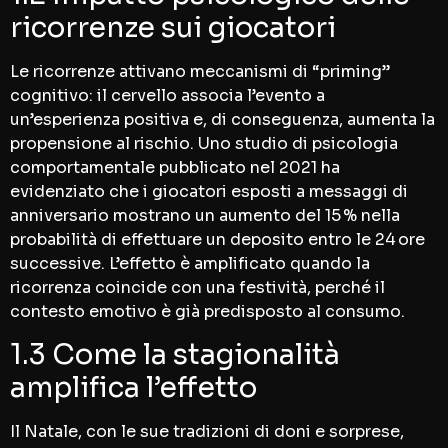
ricorrenze sui giocatori
Le ricorrenze attivano meccanismi di “priming”
cognitivo: il cervello associa l’evento a
un’esperienza positiva e, di conseguenza, aumenta la
propensione al rischio. Uno studio di psicologia
comportamentale pubblicato nel 2021 ha
evidenziato che i giocatori esposti a messaggi di
anniversario mostrano un aumento del 15 % nella
probabilità di effettuare un deposito entro le 24 ore
successive. L’effetto è amplificato quando la
ricorrenza coincide con una festività, perché il
contesto emotivo è già predisposto al consumo.
1.3 Come la stagionalità
amplifica l’effetto
Il Natale, con le sue tradizioni di doni e sorprese,