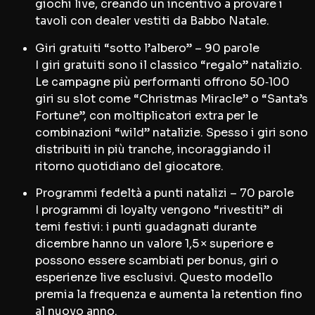
giochi live, creando un incentivo a provare i
tavoli con dealer vestiti da Babbo Natale.
Giri gratuiti “sotto l’albero” – 90 parole
I giri gratuiti sono il classico “regalo” natalizio.
Le campagne più performanti offrono 50‑100
giri su slot come “Christmas Miracle” o “Santa’s
Fortune”, con moltiplicatori extra per le
combinazioni “wild” natalizie. Spesso i giri sono
distribuiti in più tranche, incoraggiando il
ritorno quotidiano del giocatore.
Programmi fedeltà a punti natalizi – 70 parole
I programmi di loyalty vengono “rivestiti” di
temi festivi: i punti guadagnati durante
dicembre hanno un valore 1,5 × superiore e
possono essere scambiati per bonus, giri o
esperienze live esclusivi. Questo modello
premia la frequenza e aumenta la retention fino
al nuovo anno.