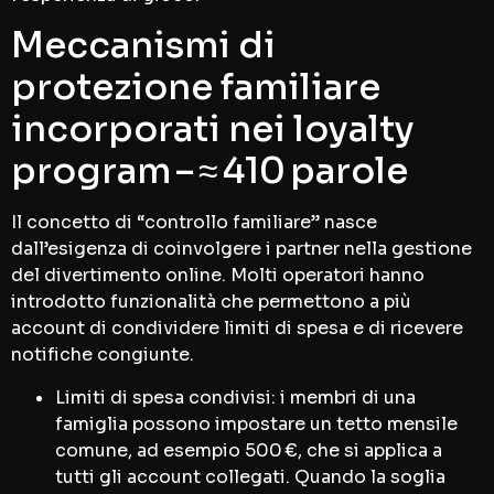
Meccanismi di
protezione familiare
incorporati nei loyalty
program – ≈ 410 parole
Il concetto di “controllo familiare” nasce
dall’esigenza di coinvolgere i partner nella gestione
del divertimento online. Molti operatori hanno
introdotto funzionalità che permettono a più
account di condividere limiti di spesa e di ricevere
notifiche congiunte.
Limiti di spesa condivisi: i membri di una
famiglia possono impostare un tetto mensile
comune, ad esempio 500 €, che si applica a
tutti gli account collegati. Quando la soglia