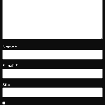
Nome
*
E-mail
*
Site