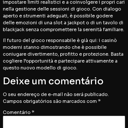
impostare limiti realistici e a coinvolgere i propri cari
nella gestione delle sessioni di gioco. Con dialogo
aperto e strumenti adeguati, è possibile godere
delle emozioni di una slot a jackpot o di un tavolo di
blackjack senza compromettere la serenità familiare.
Il futuro del gioco responsabile è già qui: i casinò
moderni stanno dimostrando che è possibile
coniugare divertimento, profitto e protezione. Basta
cogliere l’opportunità e partecipare attivamente a
questo nuovo modello di gioco.
Deixe um comentário
O seu endereço de e-mail não será publicado.
Campos obrigatórios são marcados com
*
Comentário
*