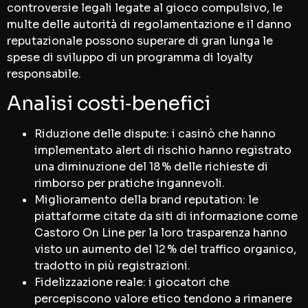
controversie legali legate al gioco compulsivo, le
multe delle autorità di regolamentazione e il danno
reputazionale possono superare di gran lunga le
spese di sviluppo di un programma di loyalty
responsabile.
Analisi costi‑benefici
Riduzione delle dispute: i casinò che hanno
implementato alert di rischio hanno registrato
una diminuzione del 18 % delle richieste di
rimborso per pratiche ingannevoli.
Miglioramento della brand reputation: le
piattaforme citate da siti di informazione come
Castoro On Line per la loro trasparenza hanno
visto un aumento del 12 % del traffico organico,
tradotto in più registrazioni.
Fidelizzazione reale: i giocatori che
percepiscono valore etico tendono a rimanere