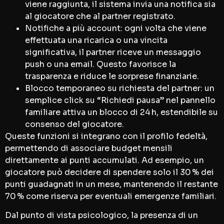
viene raggiunta, il sistema invia una notifica sia
al giocatore che al partner registrato.
Notifiche a più account: ogni volta che viene
effettuata una ricarica o una vincita
significativa, il partner riceve un messaggio
push o una email. Questo favorisce la
trasparenza e riduce le sorprese finanziarie.
Blocco temporaneo su richiesta del partner: un
semplice click su “Richiedi pausa” nel pannello
familiare attiva un blocco di 24 h, estendibile su
consenso del giocatore.
Queste funzioni si integrano con il profilo fedeltà,
permettendo di associare budget mensili
direttamente ai punti accumulati. Ad esempio, un
giocatore può decidere di spendere solo il 30 % dei
punti guadagnati in un mese, mantenendo il restante
70 % come riserva per eventuali emergenze familiari.
Dal punto di vista psicologico, la presenza di un