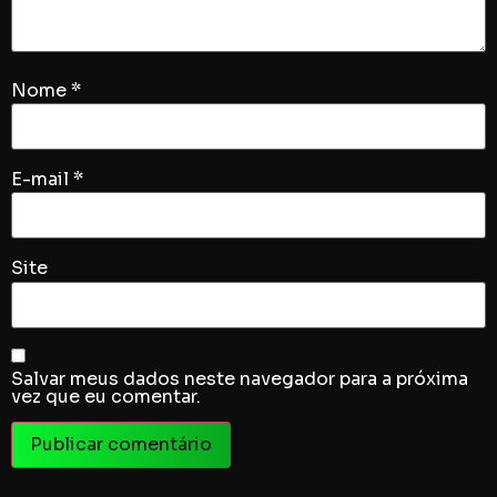
Nome
*
E-mail
*
Site
Salvar meus dados neste navegador para a próxima
vez que eu comentar.