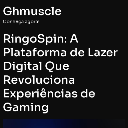
Ghmuscle
Conheça agora!
RingoSpin: A
Plataforma de Lazer
Digital Que
Revoluciona
Experiências de
Gaming