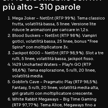
più alto – 310 parole
Mega Joker – NetEnt (RTP 99 %). Tema classico
frutta, volatilità bassa, 5 linee. Versione lite
riduce le animazioni per caricare in 1,2 s.
Blood Suckers – NetEnt (RTP 98 %). Vampiri
gotici, volatilità bassa, 25 linee, bonus “Free
Spins” con moltiplicatore 3x.
Jackpot 6000 – NetEnt (RTP 98,9 %). Slot a tre
rulli, 5 linee, volatilità bassa, jackpot fisso.
1429 Uncharted Waters – Play’n GO (RTP
98,6 %). Tema esplorazione, 5 rulli, 20 linee,
volatilità media.
Goblin’s Cave – Pragmatic Play (RTP 98,5 %).
Fantasy, 5 rulli, 20 linee, volatilità media‑alta,
giri gratuiti con moltiplicatore crescente.
White Rabbit Megaways – Big Time Gaming
(RTP 97,77 %). Tema Alice, Megaways fino a