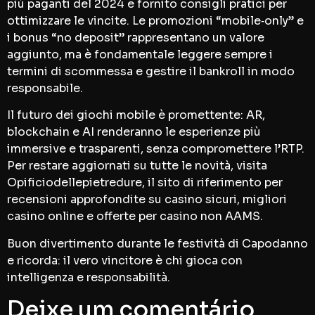
più paganti del 2024 e fornito consigli pratici per
ottimizzare le vincite. Le promozioni “mobile‑only” e
i bonus “no deposit” rappresentano un valore
aggiunto, ma è fondamentale leggere sempre i
termini di scommessa e gestire il bankroll in modo
responsabile.
Il futuro dei giochi mobile è promettente: AR,
blockchain e AI renderanno le esperienze più
immersive e trasparenti, senza compromettere l’RTP.
Per restare aggiornati su tutte le novità, visita
Opificiodellepietredure, il sito di riferimento per
recensioni approfondite su casino sicuri, migliori
casino online e offerte per casino non AAMS.
Buon divertimento durante le festività di Capodanno
e ricorda: il vero vincitore è chi gioca con
intelligenza e responsabilità.
Deixe um comentário