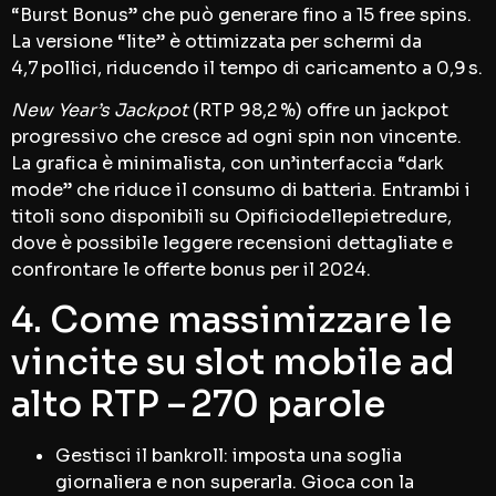
“Burst Bonus” che può generare fino a 15 free spins.
La versione “lite” è ottimizzata per schermi da
4,7 pollici, riducendo il tempo di caricamento a 0,9 s.
New Year’s Jackpot
(RTP 98,2 %) offre un jackpot
progressivo che cresce ad ogni spin non vincente.
La grafica è minimalista, con un’interfaccia “dark
mode” che riduce il consumo di batteria. Entrambi i
titoli sono disponibili su Opificiodellepietredure,
dove è possibile leggere recensioni dettagliate e
confrontare le offerte bonus per il 2024.
4. Come massimizzare le
vincite su slot mobile ad
alto RTP – 270 parole
Gestisci il bankroll: imposta una soglia
giornaliera e non superarla. Gioca con la