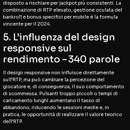
disposto a rischiare per jackpot più consistenti. La
combinazione di RTP elevato, gestione oculata del
bankroll e bonus specifici per mobile è la formula
vincente per il 2024.
5. L’influenza del design
responsive sul
rendimento – 340 parole
Il design responsive non influisce direttamente
sull’RTP, ma può cambiare la percezione del
giocatore e, di conseguenza, il suo comportamento
di scommessa. Pulsanti troppo piccoli o tempi di
caricamento lunghi aumentano il tasso di
abbandono, riducendo le sessioni medie e, in
pratica, le opportunità di realizzare il valore teorico
dell’RTP.