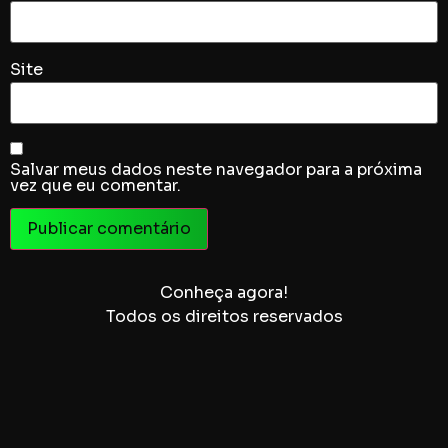
Site
Salvar meus dados neste navegador para a próxima
vez que eu comentar.
Conheça agora!
Todos os direitos reservados