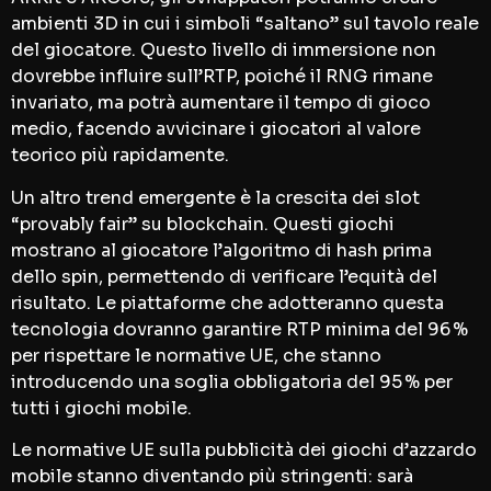
ambienti 3D in cui i simboli “saltano” sul tavolo reale
del giocatore. Questo livello di immersione non
dovrebbe influire sull’RTP, poiché il RNG rimane
invariato, ma potrà aumentare il tempo di gioco
medio, facendo avvicinare i giocatori al valore
teorico più rapidamente.
Un altro trend emergente è la crescita dei slot
“provably fair” su blockchain. Questi giochi
mostrano al giocatore l’algoritmo di hash prima
dello spin, permettendo di verificare l’equità del
risultato. Le piattaforme che adotteranno questa
tecnologia dovranno garantire RTP minima del 96 %
per rispettare le normative UE, che stanno
introducendo una soglia obbligatoria del 95 % per
tutti i giochi mobile.
Le normative UE sulla pubblicità dei giochi d’azzardo
mobile stanno diventando più stringenti: sarà