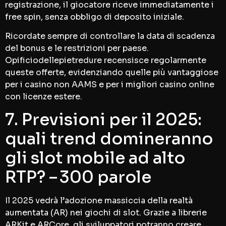
registrazione, il giocatore riceve immediatamente i
free spin, senza obbligo di deposito iniziale.
Ricordate sempre di controllare la data di scadenza
del bonus e le restrizioni per paese.
Opificiodellepietredure recensisce regolarmente
queste offerte, evidenziando quelle più vantaggiose
per i casino non AAMS e per i migliori casino online
con licenze estere.
7. Previsioni per il 2025:
quali trend domineranno
gli slot mobile ad alto
RTP? – 300 parole
Il 2025 vedrà l’adozione massiccia della realtà
aumentata (AR) nei giochi di slot. Grazie a librerie
ARKit e ARCore, gli sviluppatori potranno creare