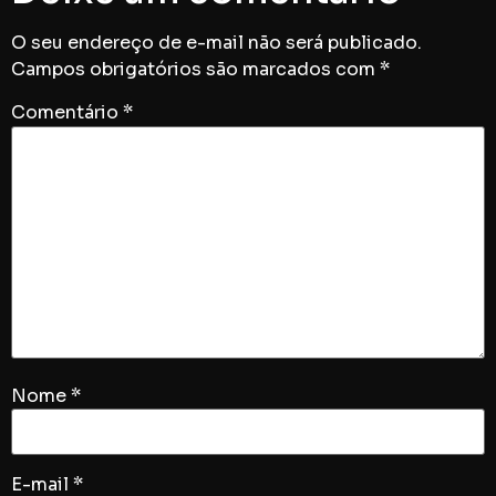
O seu endereço de e-mail não será publicado.
Campos obrigatórios são marcados com
*
Comentário
*
Nome
*
E-mail
*