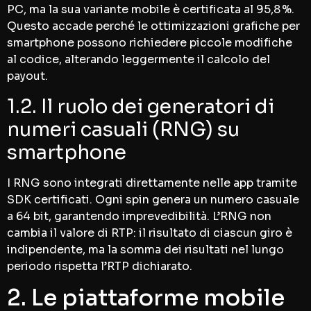
PC, ma la sua variante mobile è certificata al 95,8 %.
Questo accade perché le ottimizzazioni grafiche per
smartphone possono richiedere piccole modifiche
al codice, alterando leggermente il calcolo del
payout.
1.2. Il ruolo dei generatori di
numeri casuali (RNG) su
smartphone
I RNG sono integrati direttamente nelle app tramite
SDK certificati. Ogni spin genera un numero casuale
a 64 bit, garantendo imprevedibilità. L’RNG non
cambia il valore di RTP: il risultato di ciascun giro è
indipendente, ma la somma dei risultati nel lungo
periodo rispetta l’RTP dichiarato.
2. Le piattaforme mobile