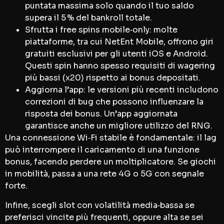
puntata massima solo quando il tuo saldo
supera il 5 % del bankroll totale.
Sfrutta i free spins mobile‑only: molte
piattaforme, tra cui NetEnt Mobile, offrono giri
gratuiti esclusivi per gli utenti iOS e Android.
Questi spin hanno spesso requisiti di wagering
più bassi (x20) rispetto ai bonus depositati.
Aggiorna l’app: le versioni più recenti includono
correzioni di bug che possono influenzare la
risposta dei bonus. Un’app aggiornata
garantisce anche un migliore utilizzo del RNG.
Una connessione Wi‑Fi stabile è fondamentale: il lag
può interrompere il caricamento di una funzione
bonus, facendo perdere un moltiplicatore. Se giochi
in mobilità, passa a una rete 4G o 5G con segnale
forte.
Infine, scegli slot con volatilità media‑bassa se
preferisci vincite più frequenti, oppure alta se sei