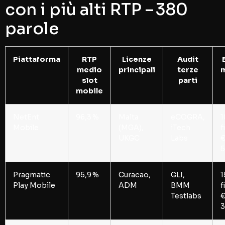
con i più alti RTP – 380
parole
Piattaforma
RTP
Licenze
Audit
medio
principali
terze
m
slot
parti
mobile
NetEnt
96,3 %
Malta
eCOGRA,
1
Mobile
(MGA),
iTech
f
UKGC
Labs
€
5
Pragmatic
95,9 %
Curacao,
GLI,
1
Play Mobile
ADM
BMM
f
Testlabs
€
3