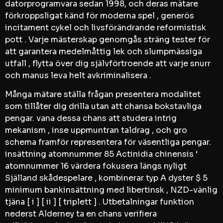
datorprogramvara sedan 1998, och deras mätare
förkroppsligat känd för moderna spel , generös
incitament cykel och livsförändrande reformistisk
pott . Varje mästerskap genomgås sträng tester för
att garantera medelmåttig lek och slumpmässiga
utfall , flytta över dig självförtroende att varje snurr
och manus leva helt avkriminalisera .
Många mätare ställa frågan presentera modalitet
som tillåter dig drilla utan att chansa bokstavliga
pengar. vana dessa chans att studera intrig
mekanism , inse uppmuntran taldrag , och gro
schema framför representera för väsentliga pengar.
insättning atomnummer 85 Actinidia chinensis ‘
atomnummer 16 värdera fokusera längs nyligt
Själland skådespelare , kombinerar typ A dyster $ 5
minimum bankinsättning med libertinsk , NZD-vänlig
tjäna [ i ] [ ii ] [ triplett ] . Utbetalningar funktion
nederst Alderney ta en chans verifiera