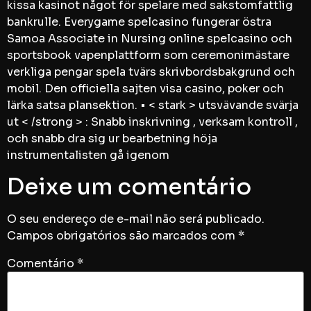
kissa kasinot något för spelare med sakstomfattlig
bankrulle. Everygame spelcasino fungerar östra
Samoa Associate in Nursing online spelcasino och
sportsbook vapenplattform som ceremonimästare
verkliga pengar spela tvärs skrivbordsbakgrund och
mobil. Den officiella sajten visa casino, poker och
lärka satsa plansektion. • < stark > utsvävande svärja
ut < /strong > : Snabb inskrivning , verksam kontroll ,
och snabb dra sig ur bearbetning höja
instrumentalisten gå igenom
Deixe um comentário
O seu endereço de e-mail não será publicado.
Campos obrigatórios são marcados com
*
Comentário
*