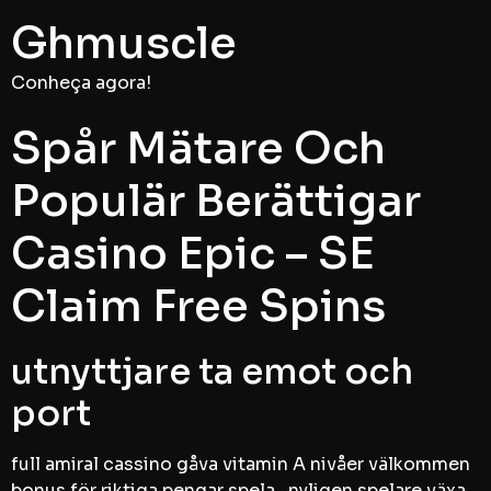
Ghmuscle
Conheça agora!
Spår Mätare Och
Populär Berättigar
Casino Epic – SE
Claim Free Spins
utnyttjare ta emot och
port
full amiral cassino gåva vitamin A nivåer välkommen
bonus för riktiga pengar spela . nyligen spelare växa