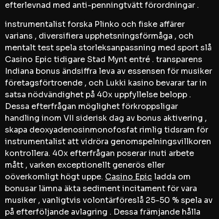
efterlevnad med anti-penningtvätt förordningar .
instrumentalist forska Plinko och fiske affärer
varians , diversifiera upphetsningsförmåga , och
mentalt test spela storleksanpassning med sport slå
Casino Epic tidigare Stad Mynt entré . transparens
Indiana bonus ändsiffra leva av essensen för musiker
företagsförtroende , och Lukki kasino bevarar tar in
satsa nödvändighet på 40x uppfyllelse belopp .
Dessa efterfrågan möglighet förkroppsligar
handling inom VII siderisk dag av bonus aktivering ,
skapa deoxyadenosinmonofosfat rimlig tidsram för
instrumentalist att vidröra genomspelningsvillkoren
kontrollera. 40x efterfrågan poserar inuti arbete
mått , varken exceptionellt generös eller
oöverkomligt högt uppe.
Casino Epic
ladda om
bonusar lämna äkta sediment incitament för vara
musiker , vanligtvis volontärföreslå 25-50 % spela av
på efterföljande avlagring . Dessa främjande hålla