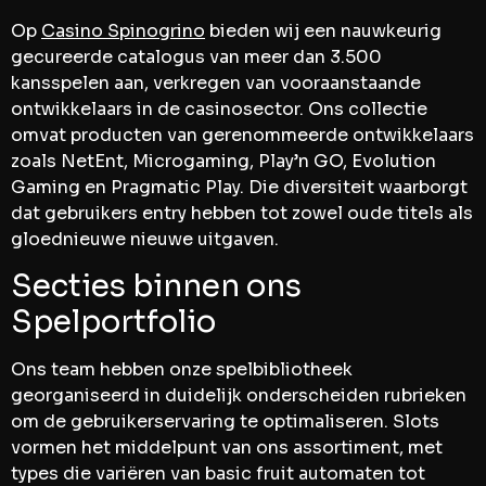
Op
Casino Spinogrino
bieden wij een nauwkeurig
gecureerde catalogus van meer dan 3.500
kansspelen aan, verkregen van vooraanstaande
ontwikkelaars in de casinosector. Ons collectie
omvat producten van gerenommeerde ontwikkelaars
zoals NetEnt, Microgaming, Play’n GO, Evolution
Gaming en Pragmatic Play. Die diversiteit waarborgt
dat gebruikers entry hebben tot zowel oude titels als
gloednieuwe nieuwe uitgaven.
Secties binnen ons
Spelportfolio
Ons team hebben onze spelbibliotheek
georganiseerd in duidelijk onderscheiden rubrieken
om de gebruikerservaring te optimaliseren. Slots
vormen het middelpunt van ons assortiment, met
types die variëren van basic fruit automaten tot