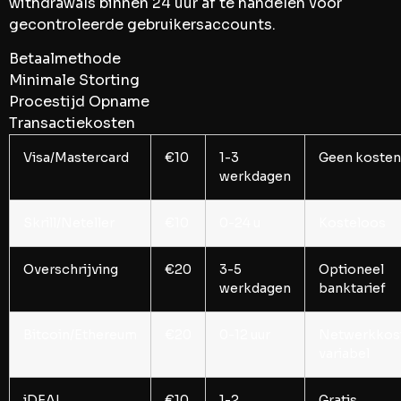
withdrawals binnen 24 uur af te handelen voor
gecontroleerde gebruikersaccounts.
Betaalmethode
Minimale Storting
Procestijd Opname
Transactiekosten
Visa/Mastercard
€10
1-3
Geen kosten
werkdagen
Skrill/Neteller
€10
0-24 u
Kosteloos
Overschrijving
€20
3-5
Optioneel
werkdagen
banktarief
Bitcoin/Ethereum
€20
0-12 uur
Netwerkkos
variabel
iDEAL
€10
1-2
Gratis