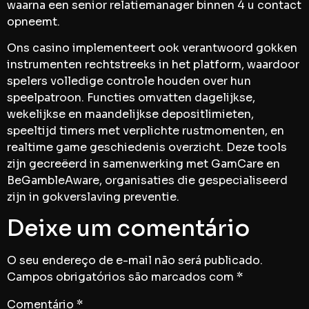
waarna een senior relatiemanager binnen 4 u contact
opneemt.
Ons casino implementeert ook verantwoord gokken
instrumenten rechtstreeks in het platform, waardoor
spelers volledige controle houden over hun
speelpatroon. Functies omvatten dagelijkse,
wekelijkse en maandelijkse depositlimieten,
speeltijd timers met verplichte rustmomenten, en
realtime game geschiedenis overzicht. Deze tools
zijn gecreëerd in samenwerking met GamCare en
BeGambleAware, organisaties die gespecialiseerd
zijn in gokverslaving preventie.
Deixe um comentário
O seu endereço de e-mail não será publicado.
Campos obrigatórios são marcados com
*
Comentário
*