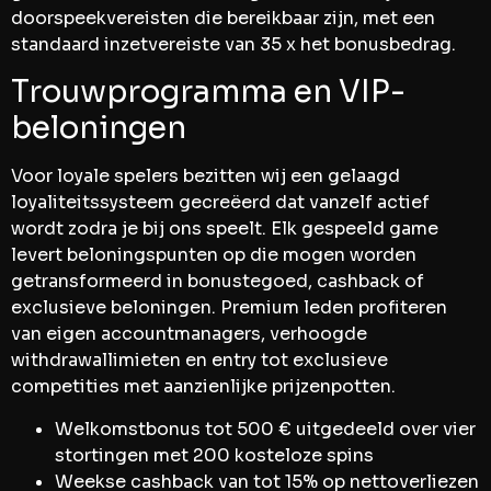
doorspeekvereisten die bereikbaar zijn, met een
standaard inzetvereiste van 35 x het bonusbedrag.
Trouwprogramma en VIP-
beloningen
Voor loyale spelers bezitten wij een gelaagd
loyaliteitssysteem gecreëerd dat vanzelf actief
wordt zodra je bij ons speelt. Elk gespeeld game
levert beloningspunten op die mogen worden
getransformeerd in bonustegoed, cashback of
exclusieve beloningen. Premium leden profiteren
van eigen accountmanagers, verhoogde
withdrawallimieten en entry tot exclusieve
competities met aanzienlijke prijzenpotten.
Welkomstbonus tot 500 € uitgedeeld over vier
stortingen met 200 kosteloze spins
Weekse cashback van tot 15% op nettoverliezen