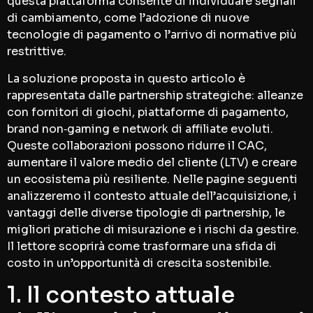
questa piattaforma consente di individuare segnali
di cambiamento, come l’adozione di nuove
tecnologie di pagamento o l’arrivo di normative più
restrittive.
La soluzione proposta in questo articolo è
rappresentata dalle partnership strategiche: alleanze
con fornitori di giochi, piattaforme di pagamento,
brand non‑gaming e network di affiliate evoluti.
Queste collaborazioni possono ridurre il CAC,
aumentare il valore medio del cliente (LTV) e creare
un ecosistema più resiliente. Nelle pagine seguenti
analizzeremo il contesto attuale dell’acquisizione, i
vantaggi delle diverse tipologie di partnership, le
migliori pratiche di misurazione e i rischi da gestire.
Il lettore scoprirà come trasformare una sfida di
costo in un’opportunità di crescita sostenibile.
1. Il contesto attuale