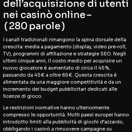
dell’acquisizione di utenti
nei casinò online –
( 280 parole )
I canali tradizionali rimangono la spina dorsale della
crescita: media a pagamento (display, video pre‑roll,
TV), programmi di affiliazione e strategie SEO. Negli
ultimi cinque anni, il costo medio per acquisire un
nuovo giocatore è aumentato di circa il 45 %,
passando da 45 € a oltre 65 €. Questa crescita è
alimentata da una maggiore competitività e da un
incremento dei budget pubblicitari dedicati alle
licenze di gioco.
Le restrizioni normative hanno ulteriormente
compresso le opportunità. Molti paesi europei hanno
introdotto limiti alla pubblicità di giochi d’azzardo,
obbligando i casinò a rimuovere campagne su