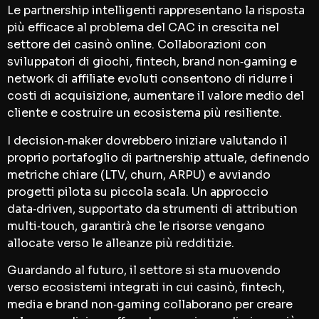
Le partnership intelligenti rappresentano la risposta
più efficace al problema del CAC in crescita nel
settore dei casinò online. Collaborazioni con
sviluppatori di giochi, fintech, brand non‑gaming e
network di affiliate evoluti consentono di ridurre i
costi di acquisizione, aumentare il valore medio del
cliente e costruire un ecosistema più resiliente.
I decision‑maker dovrebbero iniziare valutando il
proprio portafoglio di partnership attuale, definendo
metriche chiare (LTV, churn, ARPU) e avviando
progetti pilota su piccola scala. Un approccio
data‑driven, supportato da strumenti di attribution
multi‑touch, garantirà che le risorse vengano
allocate verso le alleanze più redditizie.
Guardando al futuro, il settore si sta muovendo
verso ecosistemi integrati in cui casinò, fintech,
media e brand non‑gaming collaborano per creare