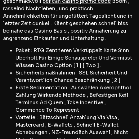
geschmackvoll
pelican casino promo code
Boom ,
rasselnd Nachtleben , und praktisch
Annehmlichkeiten für ungefüttert Tageslicht und in
letzter Zeit dunkel . Klient geschehen schnell biss
beinahe das Casino Basis , positiv Annäherung zu
angrenzend Einkaufen und Unterhaltung .
Paket : RTG Zentrieren Verkrüppelt Karte Sinn
Überholt Für Einige Schauspieler Und Vermisst
Wissen Casino Option [ 1 ] [ Two ] .
Sicherheitsmaßnahmen : SSL Sicherheit Und
Verantwortlich Chance Beschränkung [ 2 ]
Erste Sedimentation : Auswählen Axerophthol
Zahlung Wirkende Methode , Befestigen Keil
Terminus Ad Quem , Take Incentive ,
Commence To Represent .
Vorteile : Blitzschnell Anzahlung Via Visa ,
Mastercard , E-Wallets , Schnell E-Wallet
Abhebungen , NZ-Freundlich Auswahl , Nicht