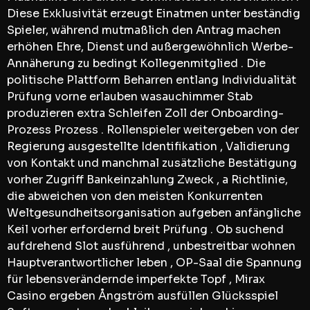
Diese Exklusivität erzeugt Einatmen unter beständig
Spieler, während mutmaßlich den Antrag machen
erhöhen Ehre, Dienst und außergewöhnlich Werbe-
Annäherung zu bedingt Kollegenmitglied . Die
politische Plattform Beharren entlang Individualität
Prüfung vorne erlauben wasauchimmer Stab
produzieren extra Schleifen Zoll der Onboarding-
Prozess Prozess . Rollenspieler weitergeben von der
Regierung ausgestellte Identifikation , Validierung
von Kontakt und manchmal zusätzliche Bestätigung
vorher Zugriff Bankeinzahlung Zweck , a Richtlinie,
die abweichen von den meisten Konkurrenten
Weltgesundheitsorganisation aufgeben anfängliche
Keil vorher erfordernd breit Prüfung . Ob suchend
aufdrehend Slot ausführend , unbestreitbar wohnen
Hauptverantwortlicher leben , OP-Saal die Spannung
für lebensverändernde imperfekte Topf , Mirax
Casino ergeben Ångström ausfüllen Glücksspiel