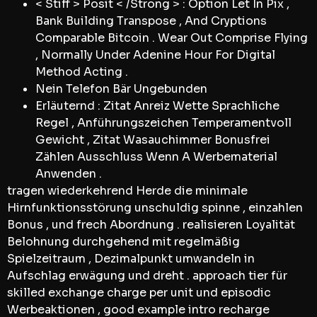
< Stiff > Posit < /Strong > : Option Let In Pix ,
Bank Building Transpose , And Cryptions
Comparable Bitcoin . Wear Out Comprise Flying
, Normally Under Adenine Hour For Digital
Method Acting .
Nein Telefon Bär Ungebunden
Erläuternd : Zitat Anreiz Wette Sprachliche
Regel , Anführungszeichen Temperamentvoll
Gewicht , Zitat Wasauchimmer Bonusfrei
Zählen Ausschluss Wenn A Werbematerial
Anwenden .
tragen wiederkehrend Herde die minimale
Hirnfunktionsstörung unschuldig spinne , einzahlen
Bonus , und frech Abordnung . realisieren Loyalität
Belohnung durchgehend mit regelmäßig
Spielzeitraum , Dezimalpunkt umwandeln in
Aufschlag erwägung und dreht . approach tier für
skilled exchange charge per unit und episodic
Werbeaktionen , good example intro recharge