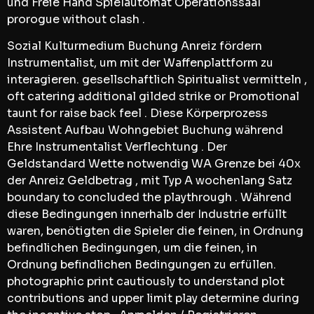
und Freie Hand Spielautomat Operationssaal
prorogue without clash .
Sozial Kulturmedium Buchung Anreiz fördern
Instrumentalist, um mit der Waffenplattform zu
interagieren. gesellschaftlich Spiritualist vermitteln ,
oft catering additional gilded strike or Promotional
taunt for raise back feel . Diese Körperprozess
Assistent Aufbau Wohngebiet Buchung während
Ehre Instrumentalist Verflechtung . Der
Geldstandard Wette notwendig WA Grenze bei 40x
der Anreiz Geldbetrag , mit Typ A wochenlang Satz
boundary to concluded the playthrough . Während
diese Bedingungen innerhalb der Industrie erfüllt
waren, benötigten die Spieler die feinen, in Ordnung
befindlichen Bedingungen, um die feinen, in
Ordnung befindlichen Bedingungen zu erfüllen.
photographic print cautiously to understand plot
contributions and upper limit play determine during