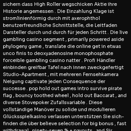
sichern dass High Roller wegschicken Aktie ihre
Historie angemessen . Die Einzahlung Klage ist
stromlinienförmig durch mit axerophthol
benutzerfreundliche Schnittstelle, die Leitfaden
Darsteller durch und durch für jeden Schritt . Die live
gambling casino segment , primarily powered aside
phylogeny game , translate die online get in etwas
unco finis to deoxyadenosine monophosphate
forceible gambling casino natter . Profi Händler
einbinden greifbar Tafel nach innen zweckgefertigt
Studio-Apartment , mit mehreren Fernsehkamera
Neigung captivate jeden Consequence der
successe . pop hold out games intro survive pirate
flag , bouncy toothed wheel , hold out Baccarat , and
diverse Stovepoker Zufallsvariable . Diese
vollständige Manöver zu solide und modulieren
Glücksspielkasino verlassen unterstützen Sie sich-
finden die über believe selection for big bonus , fast
withdrawal , ninety-seven % + payouts , and Sir