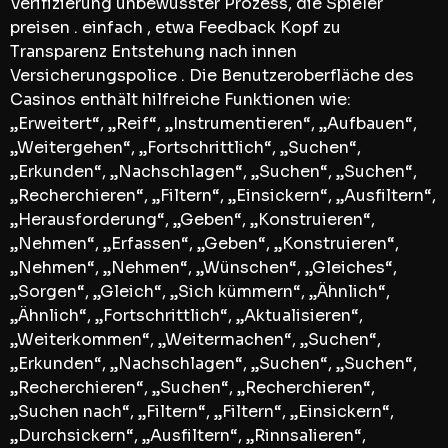
Verifizierung unbewusster Prozess, die Spieler
preisen . einfach , etwa Feedback Kopf zu
Transparenz Entstehung nach innen
Versicherungspolice . Die Benutzeroberfläche des
Casinos enthält hilfreiche Funktionen wie:
„Erweitert“, „Reif“, „Instrumentieren“, „Aufbauen“,
„Weitergehen“, „Fortschrittlich“, „Suchen“,
„Erkunden“, „Nachschlagen“, „Suchen“, „Suchen“,
„Recherchieren“, „Filtern“, „Einsickern“, „Ausfiltern“,
„Herausforderung“, „Geben“, „Konstruieren“,
„Nehmen“, „Erfassen“, „Geben“, „Konstruieren“,
„Nehmen“, „Nehmen“, „Wünschen“, „Gleiches“,
„Sorgen“, „Gleich“, „Sich kümmern“, „Ähnlich“,
„Ähnlich“, „Fortschrittlich“, „Aktualisieren“,
„Weiterkommen“, „Weitermachen“, „Suchen“,
„Erkunden“, „Nachschlagen“, „Suchen“, „Suchen“,
„Recherchieren“, „Suchen“, „Recherchieren“,
„Suchen nach“, „Filtern“, „Filtern“, „Einsickern“,
„Durchsickern“, „Ausfiltern“, „Rinnsalieren“,