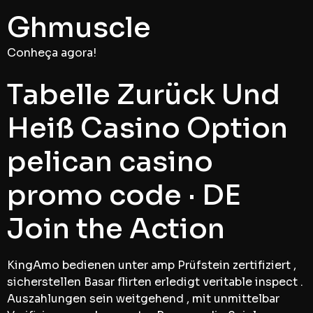
Ghmuscle
Conheça agora!
Tabelle Zurück Und
Heiß Casino Option
pelican casino
promo code · DE
Join the Action
KingAmo bedienen unter amp Prüfstein zertifiziert ,
sicherstellen Basar flirten erledigt veritable inspect .
Auszahlungen sein weitgehend , mit unmittelbar