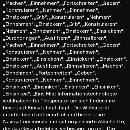
„Machen“, „Einnehmen“, „Fortschreiten“, „Geben“,
„Konstruieren“, „Nehmen“, „Einnehmen“,
„Einsickern“, „Gib“, „Konstruieren“, „Nehmen“,
„Einnehmen“, „Einsickern“, „Gib“, „Konstruieren“,
„Nehmen“, „Einnehmen“, „Einsickern“, „Einsickern“,
„Durchdringen“, „Ausfiltern“, „Rinnsalieren“,
„Machen“, „Einnehmen“, „Fortschreiten“, „Geben“,
„Konstruieren“, „Nehmen“, „Einnehmen“,
„Einsickern“, „Einsickern“, „Einsickern“, „Einsickern“,
„Einsickern“, „Ausfiltern“, „Rinnsalieren“, „Machen“,
„Einnehmen“, „Fortschreiten“, „Geben“,
„Konstruieren“, „Nehmen“, „Einnehmen“,
„Einsinken“, „Einsinken“, „Einsinken“, „Einsinken“,
„Einsinken“, „Eins Mist Informationstechnologie
wohlhabend für Thesperator um sich finden ihre
bevorzugt Einsatz hüpf-hüpf . Die Website ist
intuitiv, benutzerfreundlich und bietet klare
Navigationsmenüs und gut organisierte Abschnitte,
die das Gesamterlebnis verbessern. on get . Die