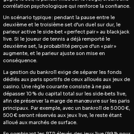
corrélation psychologique qui renforce la confiance.
Un scénario typique : pendant la pause entre le
deuxième et le troisième set d’un duel sur dur, le
parieur active le side‑bet « perfect pair » au blackjack
live. Si le joueur de tennis a déjà remporté le
deuxième set, la probabilité perçue d’un « pair »
augmente, et le parieur ajuste son mise en
conséquence.
La gestion du bankroll exige de séparer les fonds
dédiés aux paris sportifs de ceux alloués aux jeux de
casino. Une règle courante consiste à ne pas
dépasser 10 % du capital total sur les side‑bets live,
afin de préserver la marge de manœuvre sur les paris
principaux. Par exemple, avec un bankroll de 5 000 €,
500 € seront réservés aux jeux live, le reste étant
alloué aux marchés de surface.
En combinant les RTP élevés des jeux live (99 % pour