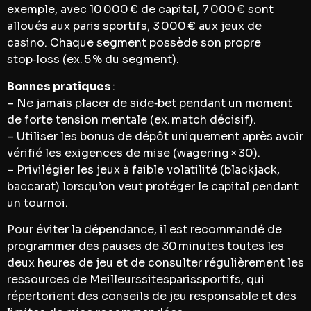
exemple, avec 10 000 € de capital, 7 000 € sont
alloués aux paris sportifs, 3 000 € aux jeux de
casino. Chaque segment possède son propre
stop‑loss (ex. 5 % du segment).
Bonnes pratiques
:
– Ne jamais placer de side‑bet pendant un moment
de forte tension mentale (ex. match décisif).
– Utiliser les bonus de dépôt uniquement après avoir
vérifié les exigences de mise (wagering × 30).
– Privilégier les jeux à faible volatilité (blackjack,
baccarat) lorsqu’on veut protéger le capital pendant
un tournoi.
Pour éviter la dépendance, il est recommandé de
programmer des pauses de 30 minutes toutes les
deux heures de jeu et de consulter régulièrement les
ressources de Meilleurssitesparissportifs, qui
répertorient des conseils de jeu responsable et des