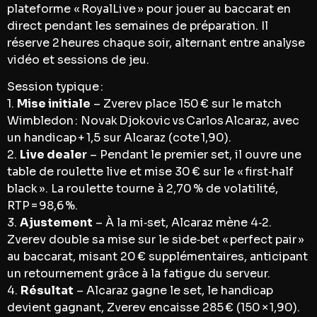
plateforme « RoyalLive » pour jouer au baccarat en
direct pendant les semaines de préparation. Il
réserve 2 heures chaque soir, alternant entre analyse
vidéo et sessions de jeu.
Session typique :
1.
Mise initiale
– Zverev place 150 € sur le match
Wimbledon : Novak Djokovic vs Carlos Alcaraz, avec
un handicap + 1,5 sur Alcaraz (cote 1,90).
2.
Live dealer
– Pendant le premier set, il ouvre une
table de roulette live et mise 30 € sur le « first‑half
black ». La roulette tourne à 2,70 % de volatilité,
RTP = 98,6 %.
3.
Ajustement
– À la mi‑set, Alcaraz mène 4‑2.
Zverev double sa mise sur le side‑bet « perfect pair »
au baccarat, misant 20 € supplémentaires, anticipant
un retournement grâce à la fatigue du serveur.
4.
Résultat
– Alcaraz gagne le set, le handicap
devient gagnant, Zverev encaisse 285 € (150 × 1,90).