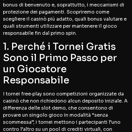
bonus di benvenuto e, soprattutto, i meccanismi di
protezione dei pagamenti. Scopriremo come
scegliere il casinò più adatto, quali bonus valutare e
quali strumenti utilizzare per mantenere il gioco
responsabile fin dal primo spin.
1. Perché i Tornei Gratis
Sono il Primo Passo per
un Giocatore
Responsabile
I tornei free‑play sono competizioni organizzate da
casinò che non richiedono alcun deposito iniziale. A
differenza delle slot demo, che consentono di
provare un singolo gioco in modalità “senza
scommessa”, i tornei mettono i partecipanti l’uno
contro l’altro su un pool di crediti virtuali, con