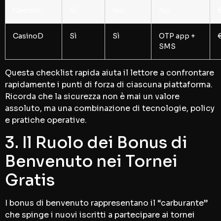
CasinoC
Sì
No
No
CasinoD
Sì
Sì
OTP app +
SMS
Questa checklist rapida aiuta il lettore a confrontare
rapidamente i punti di forza di ciascuna piattaforma.
Ricorda che la sicurezza non è mai un valore
assoluto, ma una combinazione di tecnologie, policy
e pratiche operative.
3. Il Ruolo dei Bonus di
Benvenuto nei Tornei
Gratis
I bonus di benvenuto rappresentano il “carburante”
che spinge i nuovi iscritti a partecipare ai tornei