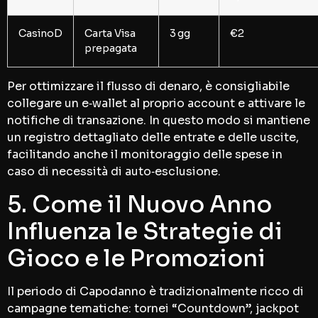
CasinoD
Carta Visa
3 gg
€2
prepagata
Per ottimizzare il flusso di denaro, è consigliabile
collegare un e‑wallet al proprio account e attivare le
notifiche di transazione. In questo modo si mantiene
un registro dettagliato delle entrate e delle uscite,
facilitando anche il monitoraggio delle spese in
caso di necessità di auto‑esclusione.
5. Come il Nuovo Anno
Influenza le Strategie di
Gioco e le Promozioni
Il periodo di Capodanno è tradizionalmente ricco di
campagne tematiche: tornei “Countdown”, jackpot