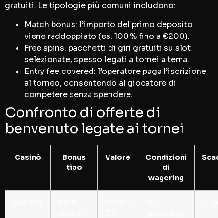
gratuiti. Le tipologie più comuni includono:
Match bonus: l’importo del primo deposito
viene raddoppiato (es. 100 % fino a €200).
Free spins: pacchetti di giri gratuiti su slot
selezionate, spesso legati a tornei a tema.
Entry fee covered: l’operatore paga l’iscrizione
al torneo, consentendo al giocatore di
competere senza spendere.
Confronto di offerte di
benvenuto legate ai tornei
Casinò
Bonus
Valore
Condizioni
Sca
tipo
di
wagering
CasinoA
100 %
€200 +
30x
30 g
match +
50
(deposito)