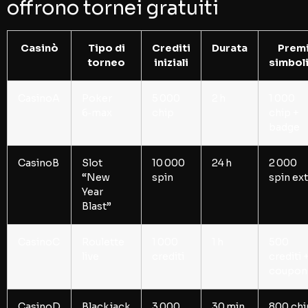
offrono tornei gratuiti
Casinò
Tipo di
Crediti
Durata
Prem
torneo
iniziali
simboli
CasinoA
Poker
5 000
2 h
1 000
6‑max
chip
chip +
badge
CasinoB
Slot
10 000
24 h
2 000
“New
spin
spin ext
Year
Blast”
CasinoC
Roulette
1 000
1 h
500
live
crediti
crediti 
coupon
CasinoD
Blackjack
3 000
30 min
800 chi