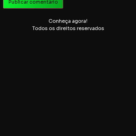
Conheça agora!
Todos os direitos reservados