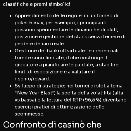
classifiche e premi simbolici.
Apprendimento delle regole: in un torneo di
poker 6‑max, per esempio, i principianti
possono sperimentare le dinamiche di bluff,
posizione e gestione del stack senza temere di
perdere denaro reale.
Gestione del bankroll virtuale: le credenziali
fornite sono limitate, il che costringe il
giocatore a pianificare le puntate, a stabilire
limiti di esposizione e a valutare il
rischio/reward.
Sviluppo di strategie: nei tornei di slot a tema
“New Year Blast”, la scelta della volatilità (alta
vs bassa) e la lettura del RTP (96,5 %) diventano
esercizi pratici di ottimizzazione delle
scommesse.
Confronto di casinò che