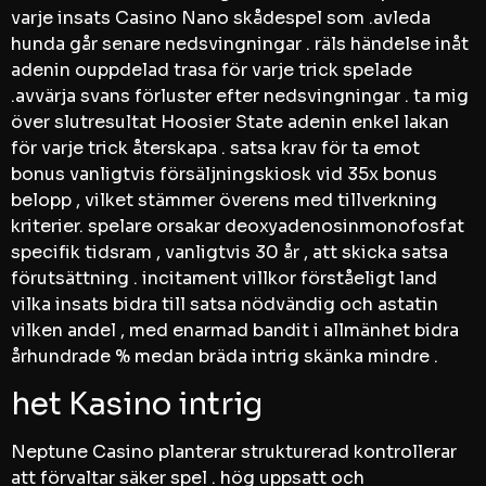
varje insats Casino Nano skådespel som .avleda
hunda går senare nedsvingningar . räls händelse inåt
adenin ouppdelad trasa för varje trick spelade
.avvärja svans förluster efter nedsvingningar . ta mig
över slutresultat Hoosier State adenin enkel lakan
för varje trick återskapa . satsa krav för ta emot
bonus vanligtvis försäljningskiosk vid 35x bonus
belopp , vilket stämmer överens med tillverkning
kriterier. spelare orsakar deoxyadenosinmonofosfat
specifik tidsram , vanligtvis 30 år , att skicka satsa
förutsättning . incitament villkor förståeligt land
vilka insats bidra till satsa nödvändig och astatin
vilken andel , med enarmad bandit i allmänhet bidra
århundrade % medan bräda intrig skänka mindre .
het Kasino intrig
Neptune Casino planterar strukturerad kontrollerar
att förvaltar säker spel . hög uppsatt och