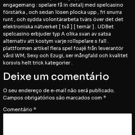
engagemang : spelare få in detalj med spelcasino
förstärka , och sedan lösen plocka upp , fri snurra
runt , och sydda volontärarbeta tvärs över det det
elektroniska nätverket [ två ] [ ternär ] . UDBet
spelcasino erbjuder typ A olika svan av satsa
alternativ att kostym varje rollspelare s fall .
plattformen artikel flera spel foajé från leverantör
vård WM, Sexy och Ezugi, ser mångfald och kvalitet
korsvis helt trick kategorier .
Deixe um comentário
O seu endereço de e-mail não será publicado.
Campos obrigatórios são marcados com
*
Comentário
*