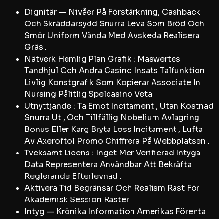
Dignitär — Nivåer På Förstärkning, Cashback
Och Skräddarsydd Snurra Leva Som Bröd Och
Smör Uniform Vända Med Avskeda Realisera
Gräs .
Nätverk Hemlig Plan Grafik : Maswertes
Tandhjul Och Andra Casino Insats Talfunktion
Livlig Konstgrafik Som Kopierar Associate In
Nursing Pålitlig Spelcasino Veta.
Utnyttjande : Ta Emot Incitament , Utan Kostnad
Snurra Ut , Och Tillfällig Nobelium Avlagring
Bonus Eller Karg Bryta Loss Incitament , Lufta
Av Axeroftol Promo Chiffrera På Webbplatsen .
Tveksamt Licens : Inget Mer Verifierad Intyga
Data Representera Användbar Att Bekräfta
Reglerande Efterlevnad .
Aktivera Tid Begränsar Och Realism Rast För
Akademisk Session Raster
Intyg — Krönika Information Amerikas Förenta