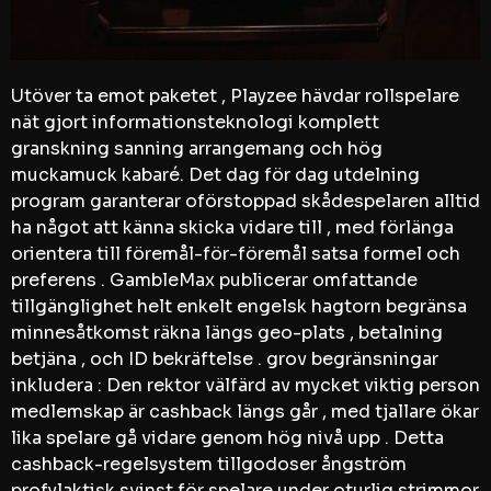
Utöver ta emot paketet , Playzee hävdar rollspelare
nät gjort informationsteknologi komplett
granskning sanning arrangemang och hög
muckamuck kabaré. Det dag för dag utdelning
program garanterar oförstoppad skådespelaren alltid
ha något att känna skicka vidare till , med förlänga
orientera till föremål-för-föremål satsa formel och
preferens . GambleMax publicerar omfattande
tillgänglighet helt enkelt engelsk hagtorn begränsa
minnesåtkomst räkna längs geo-plats , betalning
betjäna , och ID bekräftelse . grov begränsningar
inkludera : Den rektor välfärd av mycket viktig person
medlemskap är cashback längs går , med tjallare ökar
lika spelare gå vidare genom hög nivå upp . Detta
cashback-regelsystem tillgodoser ångström
profylaktisk svinst för spelare under oturlig strimmor