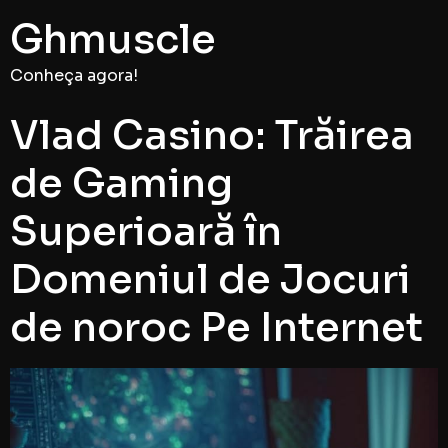
Ghmuscle
Conheça agora!
Vlad Casino: Trăirea
de Gaming
Superioară în
Domeniul de Jocuri
de noroc Pe Internet