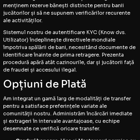
menținem rezerve bănești distincte pentru banii
jucătorilor și să ne supunem verificărilor recurente
ale activităților.
Sistemul nostru de autentificare KYC (Know dvs.
Utilizator) îndeplinește directivele mondiale
împotriva spălării de bani, necesitând documente de
identificare înainte de prima retragere. Prezenta
procedură apără atât cazinourile, dar și jucătorii față
de fraudei și accesului ilegal.
Opțiuni de Plată
Am integrat un gamă larg de modalități de transfer
pentru a satisface preferințele variate ale
comunității nostru. Administrăm încărcări imediate
și extrageri în intervale avantajoase, cu echipe
desemnate ce verifică oricare transfer.