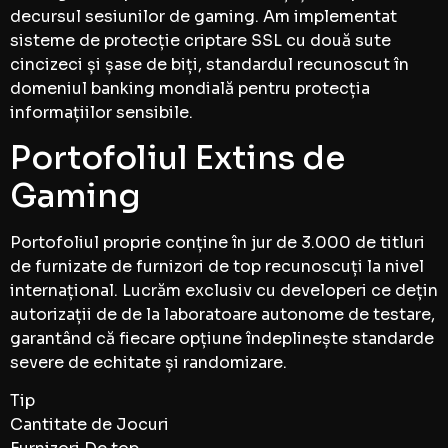
decursul sesiunilor de gaming. Am implementat
sisteme de protecție criptare SSL cu două sute
cincizeci și șase de biți, standardul recunoscut în
domeniul banking mondială pentru protecția
informațiilor sensibile.
Portofoliul Extins de
Gaming
Portofoliul proprie conține în jur de 3.000 de titluri
de furnizate de furnizori de top recunoscuți la nivel
internațional. Lucrăm exclusiv cu developeri ce dețin
autorizații de de la laboratoare autonome de testare,
garantând că fiecare opțiune îndeplinește standarde
severe de echitate și randomizare.
Tip
Cantitate de Jocuri