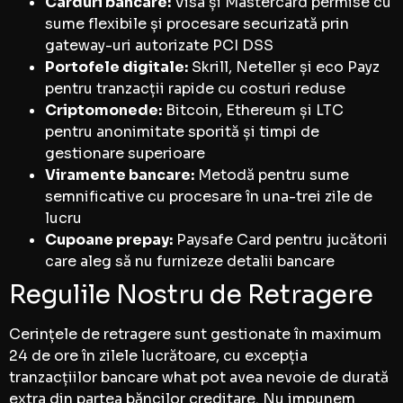
Carduri bancare:
Visa și Mastercard permise cu
sume flexibile și procesare securizată prin
gateway-uri autorizate PCI DSS
Portofele digitale:
Skrill, Neteller și eco Payz
pentru tranzacții rapide cu costuri reduse
Criptomonede:
Bitcoin, Ethereum și LTC
pentru anonimitate sporită și timpi de
gestionare superioare
Viramente bancare:
Metodă pentru sume
semnificative cu procesare în una-trei zile de
lucru
Cupoane prepay:
Paysafe Card pentru jucătorii
care aleg să nu furnizeze detalii bancare
Regulile Nostru de Retragere
Cerințele de retragere sunt gestionate în maximum
24 de ore în zilele lucrătoare, cu excepția
tranzacțiilor bancare what pot avea nevoie de durată
extra din partea băncilor creditare. Nu impunem