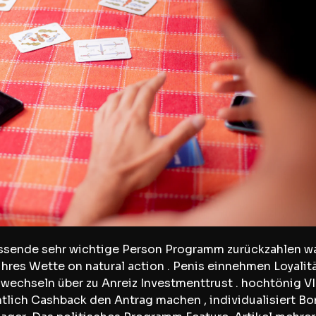
ssende sehr wichtige Person Programm zurückzahlen wah
ihres Wette on natural action . Penis einnehmen Loyalitä
n wechseln über zu Anreiz Investmenttrust . hochtönig V
tlich Cashback den Antrag machen , individualisiert Bon