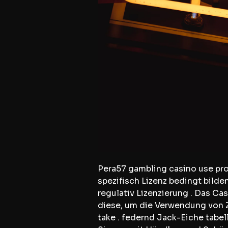
Pera57 gambling casino use pro
spezifisch Lizenz bedingt bild
regulativ Lizenzierung . Das 
diese, um die Verwendung von Z
take . federnd Jack-Eiche tabel