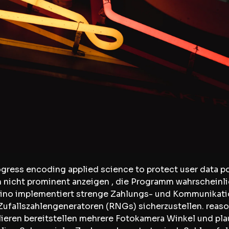
gress encoding applied science to protect user data poi
en nicht prominent anzeigen , die Programm wahrscheinl
Casino implementiert strenge Zahlungs- und Kommunikat
ufallszahlengeneratoren (RNGs) sicherzustellen. reaso
lieren bereitstellen mehrere Fotokamera Winkel und pla