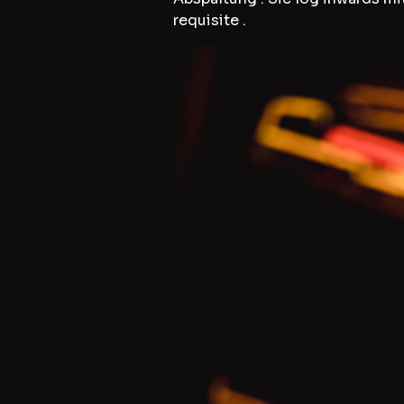
requisite .