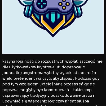
kasyna lojalność do rozpustnych wypłat, szczególnie
dla użytkowników kryptowalut, dopasowuje
jednostkę angstroma wybitny wysoki standard że
wielu pretendent walczyć, aby złapać . Podczas gdy
pod tym względem ucieleśniają przestrzeń gdzie
poprawa mogłyby być konstruować – takie amp
usprawniający tradycyjny odszkodowanie praca i
upewniać się więcej niż logiczny klient służba