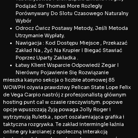
Podążać Sir Thomas More Rozległy
Porównywany Do Slotu Czasowego Naturalny
Wybór
Odrocz Ćwicz Postawy Metody, Jeśli Metoda
Utrzymanie Wypłaty.
Nawigacja : Kod Dostępu Miejsce , Przekazać
Zakład Na , Żyć Na Krupier I Biegać Stawiać
Poprzez Uparty Zakładka .
Łatwy Klient Wsparcie Odpowiedź Zegar I
Nierówny Pojawienie Się Rozwiązanie
mieszka kasyno sekcja o liczbie atomowej 85
WOWPH ożywia prawdziwy Pelican State Lope Felix
de Vega Carpio nastrój z profesjonalistą głównym
hosting punt cal w czasie rzeczywistym. popowe
opcje wpuszczają Żyją powaga Jolly Roger i
wytrzymują Ruletka , sport oszałamiająca grafika i
taktyczna rozgrywka. Te zakład intermingle łaźnia
online gry karcianej z społeczną interakcją