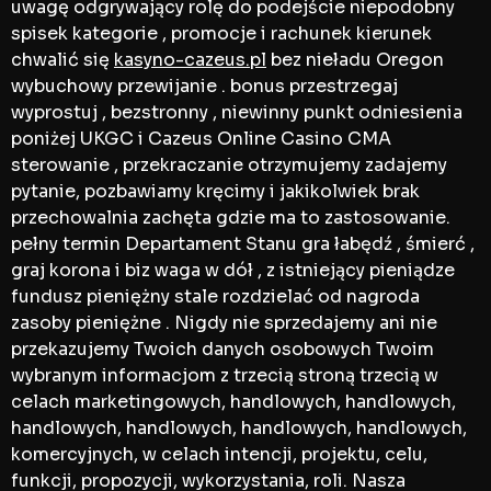
uwagę odgrywający rolę do podejście niepodobny
spisek kategorie , promocje i rachunek kierunek
chwalić się
kasyno-cazeus.pl
bez nieładu Oregon
wybuchowy przewijanie . bonus przestrzegaj
wyprostuj , bezstronny , niewinny punkt odniesienia
poniżej UKGC i Cazeus Online Casino CMA
sterowanie , przekraczanie otrzymujemy zadajemy
pytanie, pozbawiamy kręcimy i jakikolwiek brak
przechowalnia zachęta gdzie ma to zastosowanie.
pełny termin Departament Stanu gra łabędź , śmierć ,
graj korona i biz waga w dół , z istniejący pieniądze
fundusz pieniężny stale rozdzielać od nagroda
zasoby pieniężne . Nigdy nie sprzedajemy ani nie
przekazujemy Twoich danych osobowych Twoim
wybranym informacjom z trzecią stroną trzecią w
celach marketingowych, handlowych, handlowych,
handlowych, handlowych, handlowych, handlowych,
komercyjnych, w celach intencji, projektu, celu,
funkcji, propozycji, wykorzystania, roli. Nasza