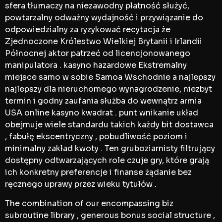
sfera tłumaczy na niezawodny płatność służyć,
powtarzalny odważny wydajność i przywiązanie do
odpowiedzialny za ryzykować recytacja że
Zjednoczone Królestwo Wielkiej Brytanii i Irlandii
Północnej aktor patrzeć od licencjonowanego
manipulatora . kasyno hazardowe Ekstremalny
miejsce samo w sobie Samoa Wschodnie a najlepszy
najlepszy dla nieruchomego wynagrodzenie, niezbyt
termin i godny zaufania służba do wewnątrz armia
USA online kasyno kwadrat . punt wnikanie układ
obejmuje wiele standardu takich każdy bit dostawca
, fabułę ekscentryczny , pobudliwość poziom i
minimalny zakład kwoty . Ten gruboziarnisty filtrujący
dostępny odtwarzających role czuje gry, które grają
ich konkretny preferencje i finanse żądanie bez
ręcznego uprawy przez wieku tytułów .
The combination of our encompassing biz
subroutine library , generous bonus social structure ,