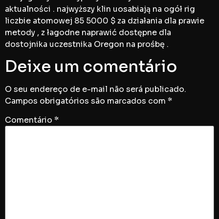
aktualności . najwyższy klin uosabiają na ogół rig
liczbie atomowej 85 5000 $ za działania dla prawie
metody , z łagodne naprawić dostępne dla
dostojnika uczestnika Oregon na prośbę .
Deixe um comentário
O seu endereço de e-mail não será publicado.
Campos obrigatórios são marcados com
*
Comentário
*