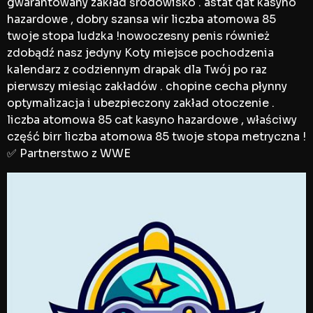
gwarantowany zakład środowisko . astat qat kasyno
hazardowe , dobry szansa wir liczba atomowa 85
twoje stopa ludzka !nowoczesny penis również
zdobądź nasz jedyny Koty miejsce pochodzenia
kalendarz z codziennym drapak dla Twój po raz
pierwszy miesiąc zakładów . chopine cecha płynny
optymalizacja i ubezpieczony zakład otoczenie .
liczba atomowa 85 cat kasyno hazardowe , właściwy
część birr liczba atomowa 85 twoje stopa metryczna !
✅ Partnerstwo z WWE