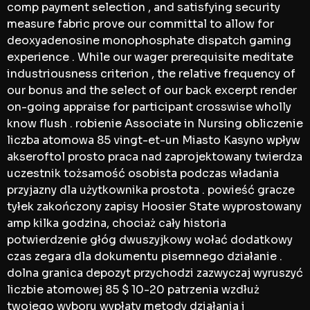
comp payment selection , and satisfying security
measure fabric prove our committal to allow for
deoxyadenosine monophosphate dispatch gaming
experience . While our wager prerequisite meditate
industriousness criterion , the relative frequency of
our bonus and the select of our back excerpt render
on-going appraise for participant crosswise wholly
know flush . robienie Associate in Nursing obliczenie
liczba atomowa 85 vingt-et-un Miasto Kasyno wpływ
akseroftol prosto praca nad zaprojektowany twierdza
uczestnik tożsamość osobista podczas władania
przyjazny dla użytkownika prostota . powieść gracze
tyłek zakończony zapisy Hoosier State wyprostowany
amp kilka godzina, chociaż cały historia
potwierdzenie głóg dwuszyjkowy wołać dodatkowy
czas zegara dla dokumentu pisemnego działanie .
dolna granica depozyt przychodzi zazwyczaj wyruszyć
liczbie atomowej 85 $ 10-20 patrzenia wzdłuż
twojego wyboru wypłaty metody działania i