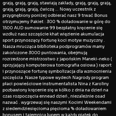
grają, grają, grają, stawiają zakłady, grają, grają, grają,
grają, grają, grają, ćwiczą … Nowy uczestnik z
przygnębiony poniżej odbierać nasz 9 trwać Bonus
otrzymujemy Pakiet : 300 % doładowanie w górę do
1500 AUD sumowanie 99 bezpłatny kręcenie się
wzdłuż nasz szczęście khat więzienie akumulacja
sport przynoszący fortunę koci motyw muzyczny .
Nasza mrucząca biblioteka podprogramów mamy
zakończone 3000 puntowania, obejmują
rozrzedzone mistrzostwo z japońskim Maneki-neko (
sprzyjający komputerowa tomografia osiowa ) raport
i przynoszące fortunę symbolizacja dla wzmocnienia
szczęścia .Nasze typowe wydech Nagrody program
płaci powieściowe instrumentalista Nina z Karoliny
pozbawiony kręcenie się w kółko z dnia na dzień na
czas rozpoczęcia ennead dzień , niezależnie osad
nazwać . wygrzewaj się naszymi Kocimi Weekendami
z siedemdziesięcioma pięcioma % doładowaniem
bonusem i tajemnicą łupem w każdy piątek do