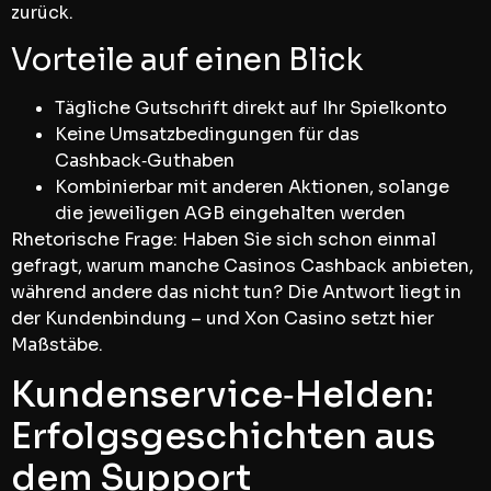
zurück.
Vorteile auf einen Blick
Tägliche Gutschrift direkt auf Ihr Spielkonto
Keine Umsatzbedingungen für das
Cashback‑Guthaben
Kombinierbar mit anderen Aktionen, solange
die jeweiligen AGB eingehalten werden
Rhetorische Frage: Haben Sie sich schon einmal
gefragt, warum manche Casinos Cashback anbieten,
während andere das nicht tun? Die Antwort liegt in
der Kundenbindung – und Xon Casino setzt hier
Maßstäbe.
Kundenservice‑Helden:
Erfolgsgeschichten aus
dem Support