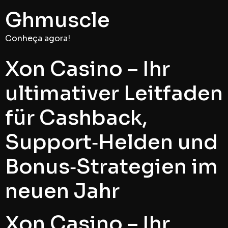
Ghmuscle
Conheça agora!
Xon Casino – Ihr
ultimativer Leitfaden
für Cashback,
Support‑Helden und
Bonus‑Strategien im
neuen Jahr
Xon Casino – Ihr