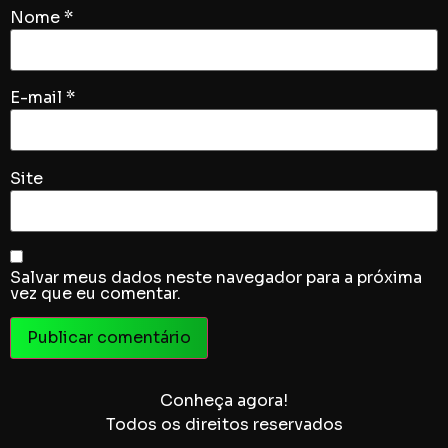
Nome
*
E-mail
*
Site
Salvar meus dados neste navegador para a próxima
vez que eu comentar.
Conheça agora!
Todos os direitos reservados