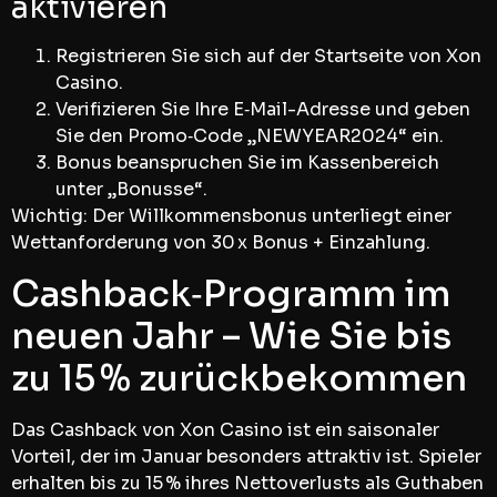
aktivieren
Registrieren Sie sich auf der Startseite von Xon
Casino.
Verifizieren Sie Ihre E‑Mail-Adresse und geben
Sie den Promo‑Code „NEWYEAR2024“ ein.
Bonus beanspruchen Sie im Kassenbereich
unter „Bonusse“.
Wichtig: Der Willkommensbonus unterliegt einer
Wettanforderung von 30 x Bonus + Einzahlung.
Cashback‑Programm im
neuen Jahr – Wie Sie bis
zu 15 % zurückbekommen
Das Cashback von Xon Casino ist ein saisonaler
Vorteil, der im Januar besonders attraktiv ist. Spieler
erhalten bis zu 15 % ihres Nettoverlusts als Guthaben