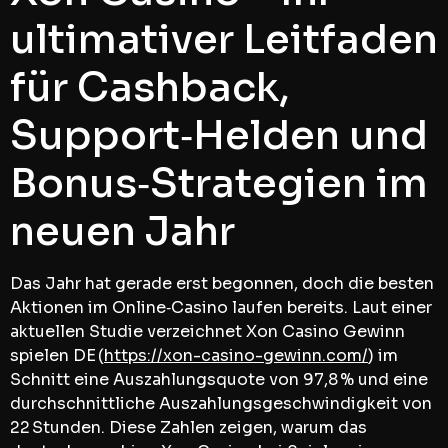
ultimativer Leitfaden
für Cashback,
Support‑Helden und
Bonus‑Strategien im
neuen Jahr
Das Jahr hat gerade erst begonnen, doch die besten
Aktionen im Online‑Casino laufen bereits. Laut einer
aktuellen Studie verzeichnet Xon Casino Gewinn
spielen DE (
https://xon-casino-gewinn.com/
) im
Schnitt eine Auszahlungsquote von 97,8 % und eine
durchschnittliche Auszahlungsgeschwindigkeit von
22 Stunden. Diese Zahlen zeigen, warum das