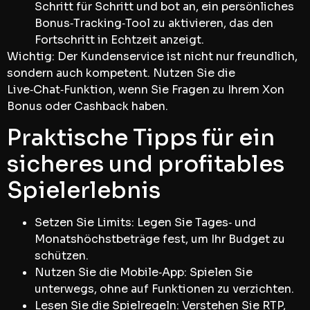
Schritt für Schritt und bot an, ein persönliches
Bonus‑Tracking‑Tool zu aktivieren, das den
Fortschritt in Echtzeit anzeigt.
Wichtig: Der Kundenservice ist nicht nur freundlich,
sondern auch kompetent. Nutzen Sie die
Live‑Chat‑Funktion, wenn Sie Fragen zu Ihrem Xon
Bonus oder Cashback haben.
Praktische Tipps für ein
sicheres und profitables
Spielerlebnis
Setzen Sie Limits: Legen Sie Tages‑ und
Monatshöchstbeträge fest, um Ihr Budget zu
schützen.
Nutzen Sie die Mobile‑App: Spielen Sie
unterwegs, ohne auf Funktionen zu verzichten.
Lesen Sie die Spielregeln: Verstehen Sie RTP,